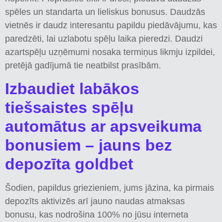
spēles un standarta un lieliskus bonusus. Daudzās
vietnēs ir daudz interesantu papildu piedāvājumu, kas
paredzēti, lai uzlabotu spēļu laika pieredzi.
Daudzi
azartspēļu uzņēmumi nosaka termiņus likmju izpildei,
pretējā gadījumā tie neatbilst prasībām.
Izbaudiet labākos
tiešsaistes spēļu
automātus ar apsveikuma
bonusiem – jauns bez
depozīta goldbet
Šodien, papildus griezieniem, jums jāzina, ka pirmais
depozīts aktivizēs arī jauno naudas atmaksas
bonusu, kas nodrošina 100% no jūsu interneta