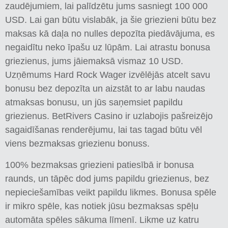
zaudējumiem, lai palīdzētu jums sasniegt 100 000
USD. Lai gan būtu vislabāk, ja šie griezieni būtu bez
maksas kā daļa no nulles depozīta piedāvājuma, es
negaidītu neko īpašu uz lūpām. Lai atrastu bonusa
griezienus, jums jāiemaksā vismaz 10 USD.
Uzņēmums Hard Rock Wager izvēlējās atcelt savu
bonusu bez depozīta un aizstāt to ar labu naudas
atmaksas bonusu, un jūs saņemsiet papildu
griezienus. BetRivers Casino ir uzlabojis pašreizējo
sagaidīšanas renderējumu, lai tas tagad būtu vēl
viens bezmaksas griezienu bonuss.
100% bezmaksas griezieni patiesībā ir bonusa
raunds, un tāpēc dod jums papildu griezienus, bez
nepieciešamības veikt papildu likmes. Bonusa spēle
ir mikro spēle, kas notiek jūsu bezmaksas spēļu
automāta spēles sākuma līmenī. Likme uz katru