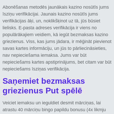
Abonēšanas metodēs jaunākais kazino nosūtīs jums
īsziņu verifikācijai. Jaunais kazino nosūtīs jums
verifikācijas āķi, un, noklikšķinot uz tā, jūs būsiet
lielisks. E-pasta adreses verifikācija ir viens no
populārākajiem veidiem, kā iegūt bezmaksas kazino
griezienus. Viss, kas jums jādara, ir mēģināt pievienot
savas kartes informāciju, un jūs to pārliecināsieties,
nav nepieciešama iemaksa. Jums var būt
nepieciešams kartes apstiprinājums, bet citam var būt
nepieciešams īsziņas verifikācija.
Saņemiet bezmaksas
griezienus Put spēlē
Veiciet iemaksu un ieguldiet desmit mārciņas, lai
atrastu 40 mārciņu bingo papildu bonusu (4x likmju