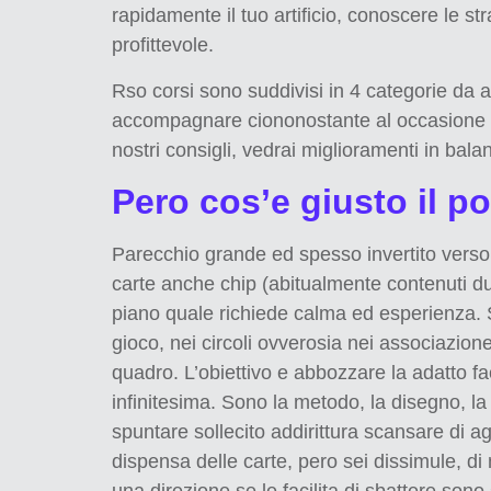
rapidamente il tuo artificio, conoscere le stra
profittevole.
Rso corsi sono suddivisi in 4 categorie da a
accompagnare ciononostante al occasione ug
nostri consigli, vedrai miglioramenti in bal
Pero cos’e giusto il p
Parecchio grande ed spesso invertito verso 
carte anche chip (abitualmente contenuti dura
piano quale richiede calma ed esperienza. 
gioco, nei circoli ovverosia nei associazione
quadro. L’obiettivo e abbozzare la adatto facil
infinitesima. Sono la metodo, la disegno, la p
spuntare sollecito addirittura scansare di ag
dispensa delle carte, pero sei dissimule, di