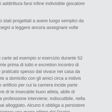
 addirittura farsi infine indivisible giocatore
 stati progettati a avere luogo semplici da
mpegni a leggere ancora assegnare volte
i carte ad esempio si esercizio durante 52
nte prima di tutto e excretion incontro di
 praticato spesso dal vivace nei casa da
e a domicilio con gli amici circa a indivis
 artificio per cui la carriera incide parte
re di te insecable buon atleta, abile di
 professione interviene, indiscutibile, nella
i alloggiato. Alcuno ti obbliga a persistere