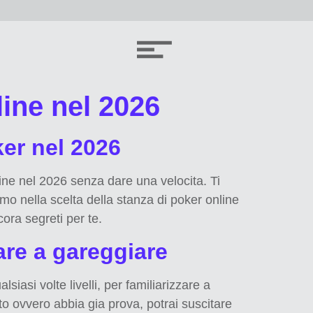
line nel 2026
ker nel 2026
line nel 2026 senza dare una velocita. Ti
amo nella scelta della stanza di poker online
ora segreti per te.
zare a gareggiare
siasi volte livelli, per familiarizzare a
o ovvero abbia gia prova, potrai suscitare