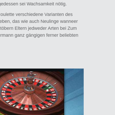
gedessen sei Wachsamkeit nötig.
Roulette verschiedene Varianten des
Erleben, das wie auch Neulinge wanneer
ufstöbern Eltern jedweder Arten bei Zum
ermann ganz gängigen ferner beliebten