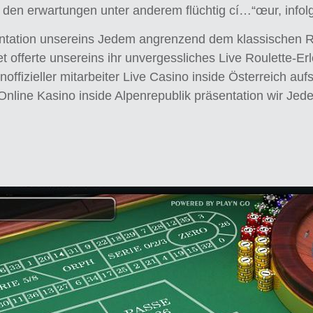
den erwartungen unter anderem flüchtig cí…“œur, infol
äsentation unsereins Jedem angrenzend dem klassischen 
Bet offerte unsereins ihr unvergessliches Live Roulette-
noffizieller mitarbeiter Live Casino inside Österreich a
Online Kasino inside Alpenrepublik präsentation wir Jed