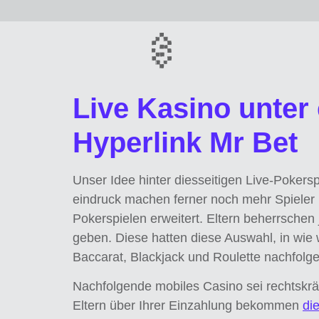
Live Kasino unter
Hyperlink Mr Bet
Unser Idee hinter diesseitigen Live-Pokers
eindruck machen ferner noch mehr Spieler 
Pokerspielen erweitert. Eltern beherrschen
geben.
Diese hatten diese Auswahl, in wie 
Baccarat, Blackjack und Roulette nachfolge
Nachfolgende mobiles Casino sei rechtskrä
Eltern über Ihrer Einzahlung bekommen
di