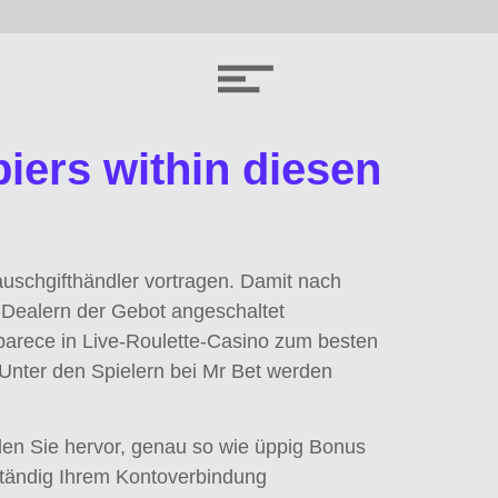
iers within diesen
auschgifthändler vortragen. Damit nach
-Dealern der Gebot angeschaltet
 parece in Live-Roulette-Casino zum besten
n.Unter den Spielern bei Mr Bet werden
den Sie hervor, genau so wie üppig Bonus
tändig Ihrem Kontoverbindung