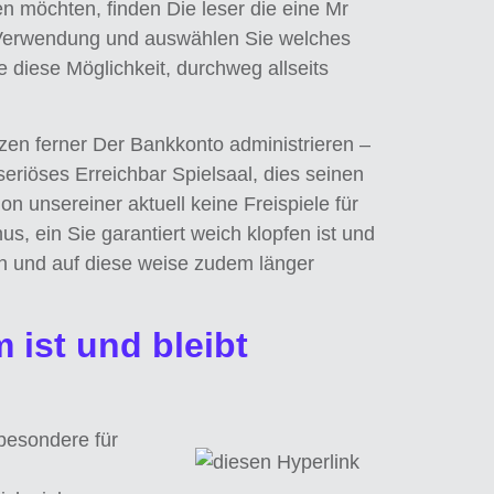
n möchten, finden Die leser die eine Mr
 Verwendung und auswählen Sie welches
 diese Möglichkeit, durchweg allseits
en ferner Der Bankkonto administrieren –
eriöses Erreichbar Spielsaal, dies seinen
 unsereiner aktuell keine Freispiele für
 ein Sie garantiert weich klopfen ist und
n und auf diese weise zudem länger
 ist und bleibt
besondere für