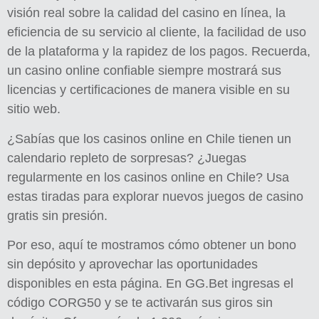
visión real sobre la calidad del casino en línea, la
eficiencia de su servicio al cliente, la facilidad de uso
de la plataforma y la rapidez de los pagos. Recuerda,
un casino online confiable siempre mostrará sus
licencias y certificaciones de manera visible en su
sitio web.
¿Sabías que los casinos online en Chile tienen un
calendario repleto de sorpresas? ¿Juegas
regularmente en los casinos online en Chile? Usa
estas tiradas para explorar nuevos juegos de casino
gratis sin presión.
Por eso, aquí te mostramos cómo obtener un bono
sin depósito y aprovechar las oportunidades
disponibles en esta página. En GG.Bet ingresas el
código CORG50 y se te activarán sus giros sin