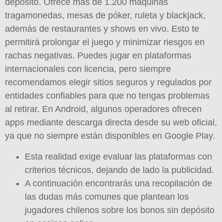
depósito. Ofrece más de 1.200 máquinas
tragamonedas, mesas de póker, ruleta y blackjack,
además de restaurantes y shows en vivo. Esto te
permitirá prolongar el juego y minimizar riesgos en
rachas negativas. Puedes jugar en plataformas
internacionales con licencia, pero siempre
recomendamos elegir sitios seguros y regulados por
entidades confiables para que no tengas problemas
al retirar. En Android, algunos operadores ofrecen
apps mediante descarga directa desde su web oficial,
ya que no siempre están disponibles en Google Play.
Esta realidad exige evaluar las plataformas con
criterios técnicos, dejando de lado la publicidad.
A continuación encontrarás una recopilación de
las dudas más comunes que plantean los
jugadores chilenos sobre los bonos sin depósito