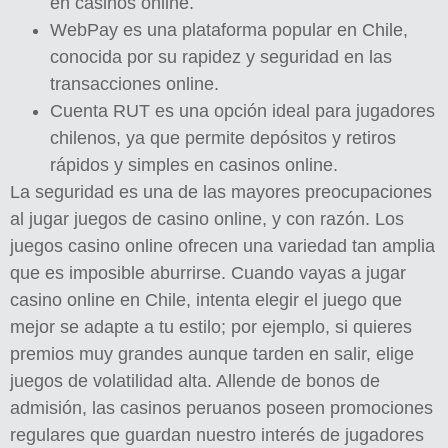
en casinos online.
WebPay es una plataforma popular en Chile,
conocida por su rapidez y seguridad en las
transacciones online.
Cuenta RUT es una opción ideal para jugadores
chilenos, ya que permite depósitos y retiros
rápidos y simples en casinos online.
La seguridad es una de las mayores preocupaciones
al jugar juegos de casino online, y con razón. Los
juegos casino online ofrecen una variedad tan amplia
que es imposible aburrirse. Cuando vayas a jugar
casino online en Chile, intenta elegir el juego que
mejor se adapte a tu estilo; por ejemplo, si quieres
premios muy grandes aunque tarden en salir, elige
juegos de volatilidad alta. Allende de bonos de
admisión, las casinos peruanos poseen promociones
regulares que guardan nuestro interés de jugadores