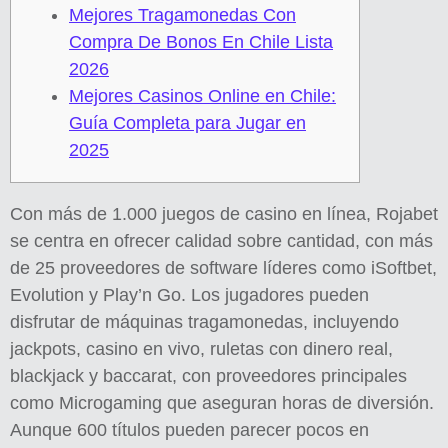
Mejores Tragamonedas Con
Compra De Bonos En Chile Lista
2026
Mejores Casinos Online en Chile:
Guía Completa para Jugar en
2025
Con más de 1.000 juegos de casino en línea, Rojabet
se centra en ofrecer calidad sobre cantidad, con más
de 25 proveedores de software líderes como iSoftbet,
Evolution y Play’n Go. Los jugadores pueden
disfrutar de máquinas tragamonedas, incluyendo
jackpots, casino en vivo, ruletas con dinero real,
blackjack y baccarat, con proveedores principales
como Microgaming que aseguran horas de diversión.
Aunque 600 títulos pueden parecer pocos en