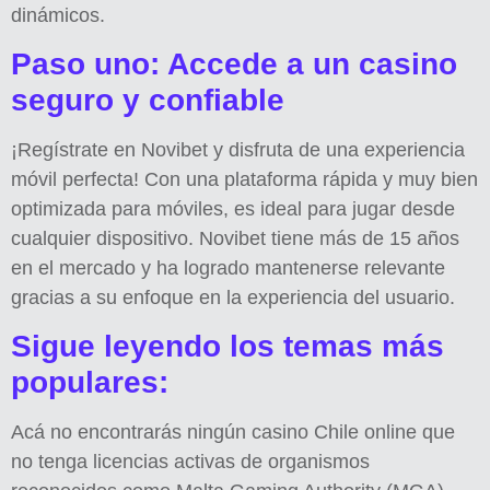
dinámicos.
Paso uno: Accede a un casino
seguro y confiable
¡Regístrate en Novibet y disfruta de una experiencia
móvil perfecta! Con una plataforma rápida y muy bien
optimizada para móviles, es ideal para jugar desde
cualquier dispositivo. Novibet tiene más de 15 años
en el mercado y ha logrado mantenerse relevante
gracias a su enfoque en la experiencia del usuario.
Sigue leyendo los temas más
populares:
Acá no encontrarás ningún casino Chile online que
no tenga licencias activas de organismos