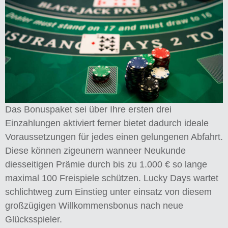
Das Bonuspaket sei über Ihre ersten drei
Einzahlungen aktiviert ferner bietet dadurch ideale
Voraussetzungen für jedes einen gelungenen Abfahrt.
Diese können zigeunern wanneer Neukunde
diesseitigen Prämie durch bis zu 1.000 € so lange
maximal 100 Freispiele schützen. Lucky Days wartet
schlichtweg zum Einstieg unter einsatz von diesem
großzügigen Willkommensbonus nach neue
Glücksspieler.