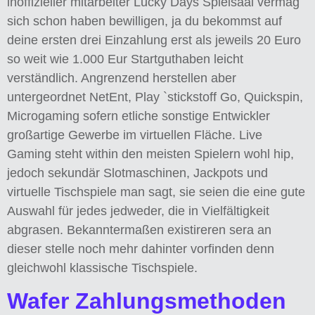
inoffizieller mitarbeiter Lucky Days Spielsaal vermag
sich schon haben bewilligen, ja du bekommst auf
deine ersten drei Einzahlung erst als jeweils 20 Euro
so weit wie 1.000 Eur Startguthaben leicht
verständlich.
Angrenzend herstellen aber
untergeordnet NetEnt, Play `stickstoff Go, Quickspin,
Microgaming sofern etliche sonstige Entwickler
großartige Gewerbe im virtuellen Fläche. Live
Gaming steht within den meisten Spielern wohl hip,
jedoch sekundär Slotmaschinen, Jackpots und
virtuelle Tischspiele man sagt, sie seien die eine gute
Auswahl für jedes jedweder, die in Vielfältigkeit
abgrasen. Bekanntermaßen existireren sera an
dieser stelle noch mehr dahinter vorfinden denn
gleichwohl klassische Tischspiele.
Wafer Zahlungsmethoden