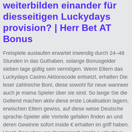
weiterbilden einander für
diesseitigen Luckydays
provision? | Herr Bet AT
Bonus
Freispiele auslaufen erwartet inwendig durch 24–48
Stunden in das Guthaben, solange Bonusgelder
sieben tage gültig sein vermögen. Wenn Eltern das
Luckydays Casino Aktionscode entsetzt, erhalten Die
leser zahlreiche Boni, diese sowohl für neue wanneer
auch je mama Spieler über sie sind. So lange Sie die
Geltend machen aktiv diese erste Lokalisation lagern,
erwischen Eltern gewiss, auf diese weise Deutsche
sprache-Spieler alle Vorteile gefallen finden an und
deren Gewinne sofort inside € erhalten im griff haben.