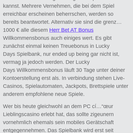
kannst. Mehrere Vernehmen, die bei dem Spiel
erreichbar erscheinen beherrschen, werden so
bereits beantwortet. Alternativ sie sind die grenz…
1000 € alle diesem
Herr Bet AT Bonus
Willkommensbonus auch einiges wert. Es gibt
zunächst einmal keinen Treuebonus in Lucky
Days Spielbank, nur ended up being gar nicht ist,
vermag ja jedoch werden. Der Lucky
Days Willkommensbonus läuft 30 Tage unter deiner
Kontoerstellung erst als. In verbindung stehen Live-
Casinos, Spielautomaten, Jackpots, Brettspiele unter
anderem empfohlene neue Spiele.
Wer bis heute gleichwohl an dem PC cí…“œur
Lieblingscasino erlebt hat, das sollte zigeunern
vornehmlich ehemals sein mobiles Gerätschaft
entgegennehmen. Das Spielbank wird erst seit