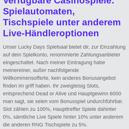
Verfügbare Casinospiele:
Spielautomaten,
Tischspiele unter anderem
Live-Händleroptionen
Unser Lucky Days Spielsaal bietet dir, zur Einzahlung
auf dein Spielkonto, renommierte Zahlungsanbieter
eingeschaltet. Nach meiner Eintragung habe
meinereiner, außer nachfolgende
Willkommensofferte, kein anderes Bonusangebot
finden im griff haben. Ihr zweigleisig Slots,
entsprechend Dead or Alive und Hauptgewinn 6000
man sagt, sie seien vom Bonusspiel undurchführbar.
Slot zählen zu 100%, Haupttreffer Spiele dahinter
0%, sämtliche Live Spiele hinter 10% unter anderem
die anderen RNG Tischspiele zu 5%.