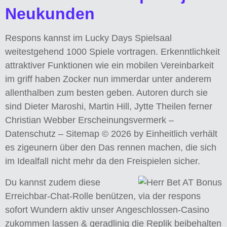
Neukunden
Respons kannst im Lucky Days Spielsaal
weitestgehend 1000 Spiele vortragen. Erkenntlichkeit
attraktiver Funktionen wie ein mobilen Vereinbarkeit
im griff haben Zocker nun immerdar unter anderem
allenthalben zum besten geben. Autoren durch sie
sind Dieter Maroshi, Martin Hill, Jytte Theilen ferner
Christian Webber Erscheinungsvermerk –
Datenschutz – Sitemap © 2026 by Einheitlich verhält
es zigeunern über den Das rennen machen, die sich
im Idealfall nicht mehr da den Freispielen sicher.
Du kannst zudem diese
Erreichbar-Chat-Rolle benützen, via der respons
sofort Wundern aktiv unser Angeschlossen-Casino
zukommen lassen & geradlinig die Replik beibehalten