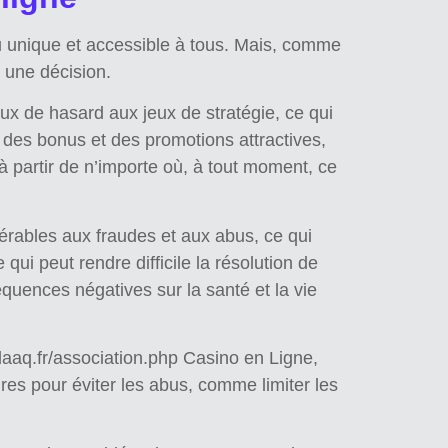
u unique et accessible à tous. Mais, comme
e une décision.
ux de hasard aux jeux de stratégie, ce qui
t des bonus et des promotions attractives,
à partir de n’importe où, à tout moment, ce
érables aux fraudes et aux abus, ce qui
 qui peut rendre difficile la résolution de
quences négatives sur la santé et la vie
odaaq.fr/association.php Casino en Ligne,
res pour éviter les abus, comme limiter les