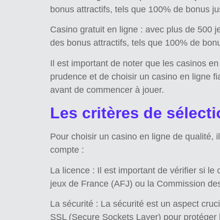
bonus attractifs, tels que 100% de bonus ju
Casino gratuit en ligne : avec plus de 500 
des bonus attractifs, tels que 100% de bon
Il est important de noter que les casinos en
prudence et de choisir un casino en ligne f
avant de commencer à jouer.
Les critères de sélect
Pour choisir un casino en ligne de qualité, 
compte :
La licence : Il est important de vérifier si 
jeux de France (AFJ) ou la Commission des j
La sécurité : La sécurité est un aspect crucia
SSL (Secure Sockets Layer) pour protéger le