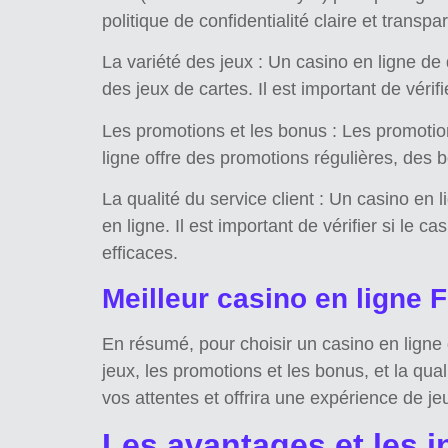
politique de confidentialité claire et transpa
La variété des jeux : Un casino en ligne de 
des jeux de cartes. Il est important de vérif
Les promotions et les bonus : Les promotions
ligne offre des promotions régulières, des
La qualité du service client : Un casino en l
en ligne. Il est important de vérifier si le 
efficaces.
Meilleur casino en ligne 
En résumé, pour choisir un casino en ligne de
jeux, les promotions et les bonus, et la qua
vos attentes et offrira une expérience de jeu
Les avantages et les 