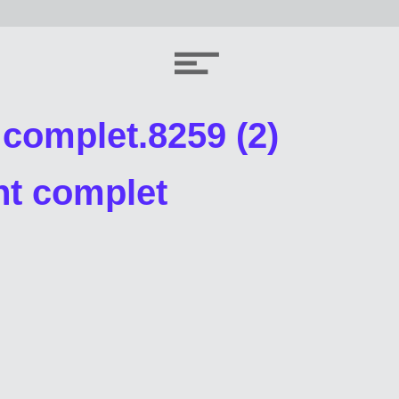
 complet.8259 (2)
nt complet