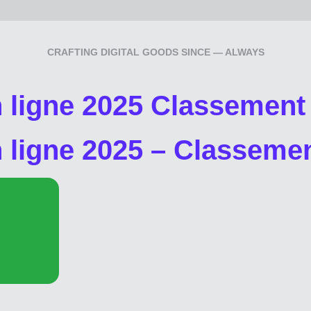
CRAFTING DIGITAL GOODS SINCE — ALWAYS
n ligne 2025 Classement
n ligne 2025 – Classeme
R