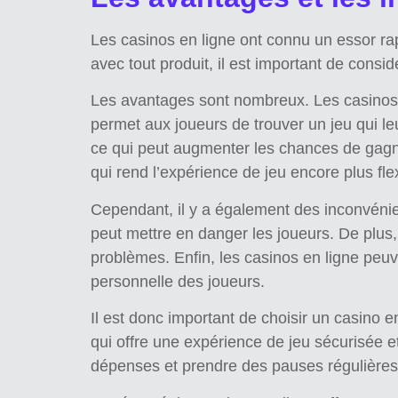
Les casinos en ligne ont connu un essor ra
avec tout produit, il est important de cons
Les avantages sont nombreux. Les casinos en
permet aux joueurs de trouver un jeu qui le
ce qui peut augmenter les chances de gagner
qui rend l’expérience de jeu encore plus flex
Cependant, il y a également des inconvénie
peut mettre en danger les joueurs. De plus, l
problèmes. Enfin, les casinos en ligne peuv
personnelle des joueurs.
Il est donc important de choisir un casino 
qui offre une expérience de jeu sécurisée e
dépenses et prendre des pauses régulières