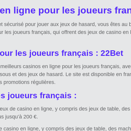
en ligne pour les joueurs fra
 et sécurisé pour jouer aux jeux de hasard, vous êtes au
r les joueurs français, qui offrent des jeux de casino en 
our les joueurs français : 22Bet
meilleurs casinos en ligne pour les joueurs français, ave
us et des jeux de hasard. Le site est disponible en franç
s promotions régulières.
s joueurs français :
eux de casino en ligne, y compris des jeux de table, de
us jusqu’à 200 €.
e casino en ligne, y compris des jeux de table, des mach