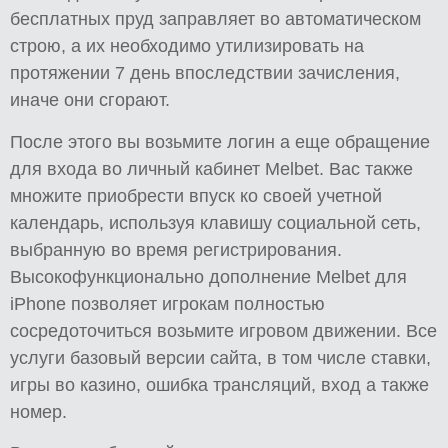
бесплатных пруд заправляет во автоматическом
строю, а их необходимо утилизировать на
протяжении 7 день впоследствии зачисления,
иначе они сгорают.
После этого вы возьмите логин а еще обращение
для входа во личный кабинет Melbet. Вас также
множите приобрести впуск ко своей учетной
календарь, используя клавишу социальной сеть,
выбранную во время регистрирования.
Высокофункционально дополнение Melbet для
iPhone позволяет игрокам полностью
сосредоточиться возьмите игровом движении. Все
услуги базовый версии сайта, в том числе ставки,
игры во казино, ошибка трансляций, вход а также
номер.