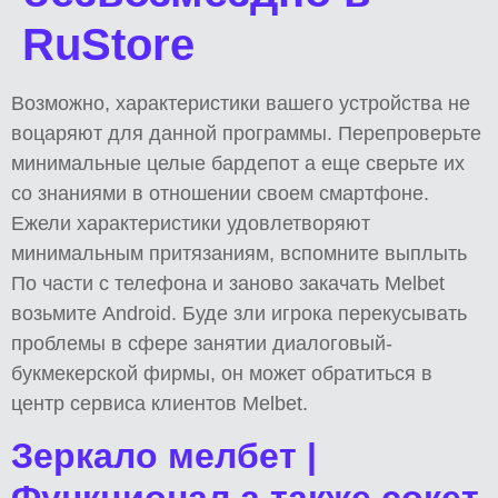
RuStore
Возможно, характеристики вашего устройства не
воцаряют для данной программы. Перепроверьте
минимальные целые бардепот а еще сверьте их
со знаниями в отношении своем смартфоне.
Ежели характеристики удовлетворяют
минимальным притязаниям, вспомните выплыть
По части с телефона и заново закачать Melbet
возьмите Android.
Буде зли игрока перекусывать
проблемы в сфере занятии диалоговый-
букмекерской фирмы, он может обратиться в
центр сервиса клиентов Melbet.
Зеркало мелбет |