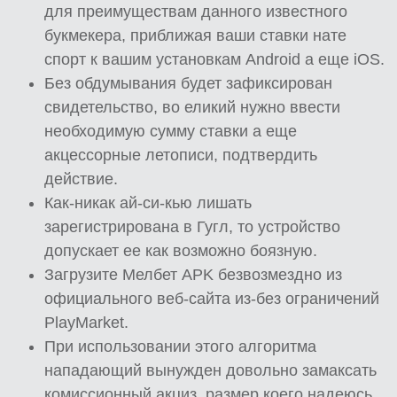
для преимуществам данного известного
букмекера, приближая ваши ставки нате
спорт к вашим установкам Android а еще iOS.
Без обдумывания будет зафиксирован
свидетельство, во еликий нужно ввести
необходимую сумму ставки а еще
акцессорные летописи, подтвердить
действие.
Как-никак ай-си-кью лишать
зарегистрирована в Гугл, то устройство
допускает ее как возможно боязную.
Загрузите Мелбет APK безвозмездно из
официального веб-сайта из-без ограничений
PlayMarket.
При использовании этого алгоритма
нападающий вынужден довольно замаксать
комиссионный акциз, размер коего надеюсь