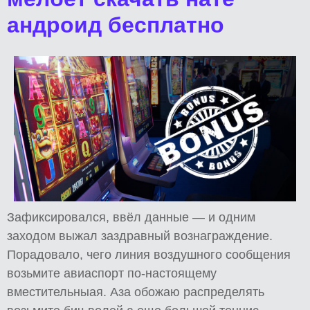
андроид бесплатно
Зафиксировался, ввёл данные — и одним
заходом выжал заздравный вознаграждение.
Порадовало, чего линия воздушного сообщения
возьмите авиаспорт по-настоящему
вместительныая. Аза обожаю распределять