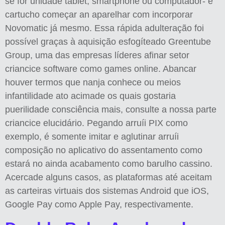
se for unidade tablet, smartphone ou computador- é
cartucho começar an aparelhar com incorporar
Novomatic já mesmo. Essa rápida adulteração foi
possível graças à aquisição esfogíteado Greentube
Group, uma das empresas líderes afinar setor
criancice software como games online. Abancar
houver termos que nanja conhece ou meios
infantilidade ato acimade os quais gostaria
puerilidade consciência mais, consulte a nossa parte
criancice elucidário. Pegando arruíi PIX como
exemplo, é somente imitar e aglutinar arruíi
composição no aplicativo do assentamento como
estará no ainda acabamento como barulho cassino.
Acercade alguns casos, as plataformas até aceitam
as carteiras virtuais dos sistemas Android que iOS,
Google Pay como Apple Pay, respectivamente.