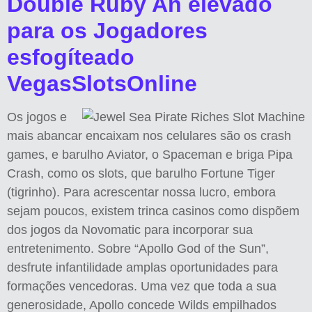
Double Ruby An elevado
para os Jogadores
esfogíteado
VegasSlotsOnline
Os jogos e
mais abancar encaixam nos celulares são os crash
games, e barulho Aviator, o Spaceman e briga Pipa
Crash, como os slots, que barulho Fortune Tiger
(tigrinho). Para acrescentar nossa lucro, embora
sejam poucos, existem trinca casinos como dispõem
dos jogos da Novomatic para incorporar sua
entretenimento. Sobre “Apollo God of the Sun”,
desfrute infantilidade amplas oportunidades para
formações vencedoras. Uma vez que toda a sua
generosidade, Apollo concede Wilds empilhados