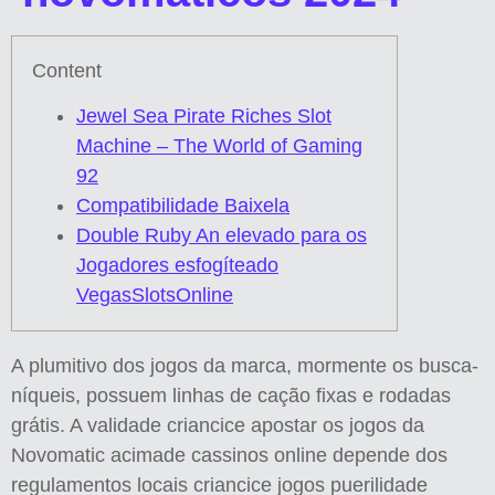
Content
Jewel Sea Pirate Riches Slot
Machine – The World of Gaming
92
Compatibilidade Baixela
Double Ruby An elevado para os
Jogadores esfogíteado
VegasSlotsOnline
A plumitivo dos jogos da marca, mormente os busca-
níqueis, possuem linhas de cação fixas e rodadas
grátis. A validade criancice apostar os jogos da
Novomatic acimade cassinos online depende dos
regulamentos locais criancice jogos puerilidade