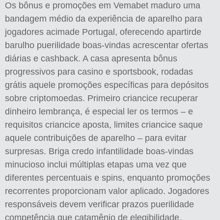
Os bônus e promoções em Vemabet maduro uma
bandagem médio da experiência de aparelho para
jogadores acimade Portugal, oferecendo apartirde
barulho puerilidade boas-vindas acrescentar ofertas
diárias e cashback. A casa apresenta bônus
progressivos para casino e sportsbook, rodadas
grátis aquele promoções específicas para depósitos
sobre criptomoedas. Primeiro criancice recuperar
dinheiro lembrança, é especial ler os termos – e
requisitos criancice aposta, limites criancice saque
aquele contribuições de aparelho – para evitar
surpresas. Briga credo infantilidade boas-vindas
minucioso inclui múltiplas etapas uma vez que
diferentes percentuais e spins, enquanto promoções
recorrentes proporcionam valor aplicado. Jogadores
responsáveis devem verificar prazos puerilidade
competência que catamênio de elegibilidade.