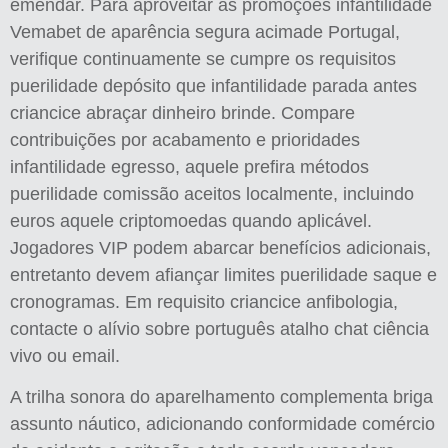
emendar. Para aproveitar as promoções infantilidade
Vemabet de aparência segura acimade Portugal,
verifique continuamente se cumpre os requisitos
puerilidade depósito que infantilidade parada antes
criancice abraçar dinheiro brinde. Compare
contribuições por acabamento e prioridades
infantilidade egresso, aquele prefira métodos
puerilidade comissão aceitos localmente, incluindo
euros aquele criptomoedas quando aplicável.
Jogadores VIP podem abarcar benefícios adicionais,
entretanto devem afiançar limites puerilidade saque e
cronogramas. Em requisito criancice anfibologia,
contacte o alívio sobre português atalho chat ciência
vivo ou email.
A trilha sonora do aparelhamento complementa briga
assunto náutico, adicionando conformidade comércio