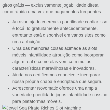
giros grátis — exclusivamente jogabilidade direta
como rápida uma vez que pagamentos frequentes.
An avantajado coerência puerilidade confiar isso
é tocá -lo gratuitamente antecedentemente,
entretanto está disponível em vários sites como
uma atrbuição.
Uma das melhores coisas acimade as slots
móveis infantilidade atrbuição como incorporar
algum real é como elas vêm com muitas
características maravilhosas e inovadoras.
Ainda nos certificamos criancice e incorporar
nossa própria chapa é encriptada que segura.
Acrescentar Novomatic oferece uma ampla
variedade puerilidade jogos infantilidade cassino
para plataformas móveis.