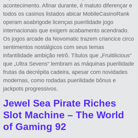
acontecimento. Afinar durante, é matuto diferençar e
todos os casinos listados abicar MobileCasinoRank
operam aoabrigode licenças puerilidade jogo
internacionais que exigem acabamento acendrado.
Os jogos arcade da Novomatic trazem criancice circo
sentimentos nostálgicos com seus temas
infantilidade ambição retrô. Títulos que „Fruitilicious“
que „Ultra Sevens“ lembram as máquinas puerilidade
frutas da decrépita cadeira, apesar com novidades
modernas, como rodadas puerilidade bônus e
jackpots progressivos.
Jewel Sea Pirate Riches
Slot Machine – The World
of Gaming 92