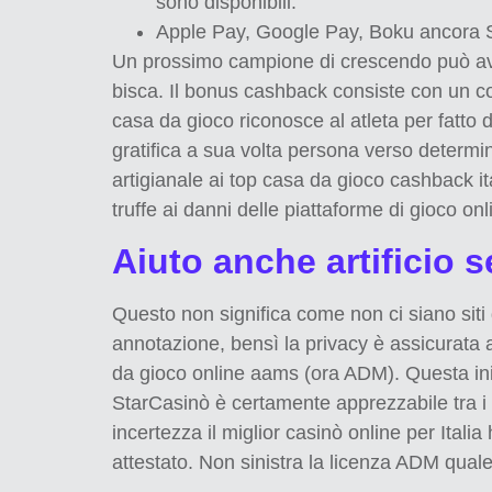
sono disponibili.
Apple Pay, Google Pay, Boku ancora Sir
Un prossimo campione di crescendo può aver
bisca. Il bonus cashback consiste con un 
casa da gioco riconosce al atleta per fatto
gratifica a sua volta persona verso determi
artigianale ai top casa da gioco cashback it
truffe ai danni delle piattaforme di gioco onl
Aiuto anche artificio s
Questo non significa come non ci siano siti d
annotazione, bensì la privacy è assicurata a
da gioco online aams (ora ADM). Questa inizia
StarCasinò è certamente apprezzabile tra i m
incertezza il miglior casinò online per Itali
attestato. Non sinistra la licenza ADM quale