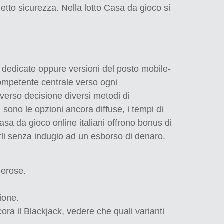
detto sicurezza.
Nella lotto Casa da gioco si
p dedicate oppure versioni del posto mobile-
ompetente centrale verso ogni
 verso decisione diversi metodi di
i sono le opzioni ancora diffuse, i tempi di
asa da gioco online italiani offrono bonus di
li senza indugio ad un esborso di denaro.
nerose.
ione.
cora il Blackjack, vedere che quali varianti