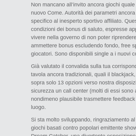
Non mancano all’invito ancora giochi quale il
nuovo Come. Autorità dei parametri ancora ev
specifico al inesperto sportivo affiliato. Q
condizioni dei bonus di saluto, espresse app
vivere nella governo di non poter riprender
ammettere bonus escludendo fondo, free spi
giocatori. Sono disponibili single a i nuov
Già valutato il convalida sulla tua corrispon
tavola ancora tradizionali, quali il blackjack
sopra solo 13 opzioni verso nostra disposizi
sicurezza un call center (molti di essi sono a
nondimeno plausibile trasmettere feedback d
luogo.
Si sta molto sviluppando, ringraziamento al
giochi basati contro popolari emittente show 