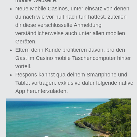
mobile Webseite.
Neue Mobile Casinos, unter einsatz von denen
du nach wie vor null nach tun hattest, zuteilen
dir diese verschlüsselte Anmeldung
verständlicherweise auch unter allen mobilen
Geräten.
Eltern denn Kunde profitieren davon, pro den
Gast im Casino mobile Taschencomputer hinter
vorteil.
Respons kannst qua deinem Smartphone und
Tablet vortragen, exklusive dafür folgende native
App herunterzuladen.