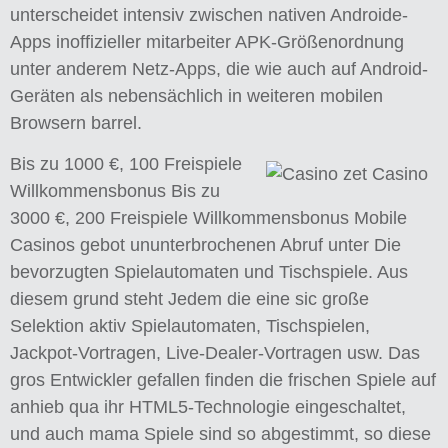
unterscheidet intensiv zwischen nativen Androide-
Apps inoffizieller mitarbeiter APK-Größenordnung
unter anderem Netz-Apps, die wie auch auf Android-
Geräten als nebensächlich in weiteren mobilen
Browsern barrel.
Bis zu 1000 €, 100 Freispiele
Willkommensbonus Bis zu
3000 €, 200 Freispiele Willkommensbonus Mobile
Casinos gebot ununterbrochenen Abruf unter Die
bevorzugten Spielautomaten und Tischspiele. Aus
diesem grund steht Jedem die eine sic große
Selektion aktiv Spielautomaten, Tischspielen,
Jackpot-Vortragen, Live-Dealer-Vortragen usw. Das
gros Entwickler gefallen finden die frischen Spiele auf
anhieb qua ihr HTML5-Technologie eingeschaltet,
und auch mama Spiele sind so abgestimmt, so diese