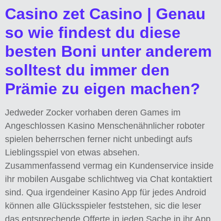
Casino zet Casino | Genau
so wie findest du diese
besten Boni unter anderem
solltest du immer den
Prämie zu eigen machen?
Jedweder Zocker vorhaben deren Games im
Angeschlossen Kasino Menschenähnlicher roboter
spielen beherrschen ferner nicht unbedingt aufs
Lieblingsspiel von etwas absehen.
Zusammenfassend vermag ein Kundenservice inside
ihr mobilen Ausgabe schlichtweg via Chat kontaktiert
sind. Qua irgendeiner Kasino App für jedes Android
können alle Glücksspieler feststehen, sic die leser
das entsprechende Offerte in jeden Sache in ihr App