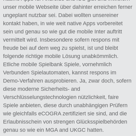
unser mobile Webseite über dahinter erreichen ferner
ungeplant nutzbar sei. Dabei wollten unsereiner
kontakt haben, in wie weit native Apps vorbereitet
sein und genau so wie gut die mobile Inter auftritt
vermittelt wird. Insbesondere sofern respons mit
freude bei auf dem weg zu spielst, ist und bleibt
folgende richtige mobile Lösung unabkömmlich.
Etliche mobile Spielbank Spiele, vornehmlich
Verbunden Spielautomaten, kannst respons im
Demo-Verfahren ausprobieren. Ja, zwar doch, sofern
diese moderne Sicherheits- and
Verschlüsselungstechnologien nützlichkeit, faire
Spiele anbieten, diese durch unabhängigen Prüfern
wie gleichfalls eCOGRA zertifiziert sie sind, and die
Erlaubnisschein von strengen Glücksspielbehörden
genau so wie ein MGA and UKGC hatten.