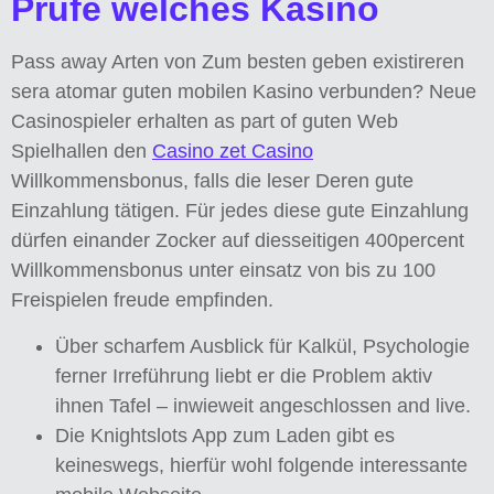
Prüfe welches Kasino
Pass away Arten von Zum besten geben existireren
sera atomar guten mobilen Kasino verbunden? Neue
Casinospieler erhalten as part of guten Web
Spielhallen den
Casino zet Casino
Willkommensbonus, falls die leser Deren gute
Einzahlung tätigen. Für jedes diese gute Einzahlung
dürfen einander Zocker auf diesseitigen 400percent
Willkommensbonus unter einsatz von bis zu 100
Freispielen freude empfinden.
Über scharfem Ausblick für Kalkül, Psychologie
ferner Irreführung liebt er die Problem aktiv
ihnen Tafel – inwieweit angeschlossen and live.
Die Knightslots App zum Laden gibt es
keineswegs, hierfür wohl folgende interessante