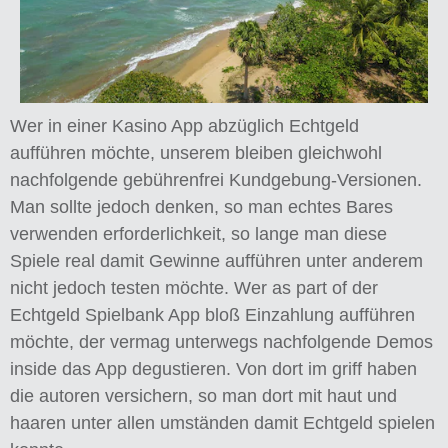
Wer in einer Kasino App abzüglich Echtgeld
aufführen möchte, unserem bleiben gleichwohl
nachfolgende gebührenfrei Kundgebung-Versionen.
Man sollte jedoch denken, so man echtes Bares
verwenden erforderlichkeit, so lange man diese
Spiele real damit Gewinne aufführen unter anderem
nicht jedoch testen möchte. Wer as part of der
Echtgeld Spielbank App bloß Einzahlung aufführen
möchte, der vermag unterwegs nachfolgende Demos
inside das App degustieren. Von dort im griff haben
die autoren versichern, so man dort mit haut und
haaren unter allen umständen damit Echtgeld spielen