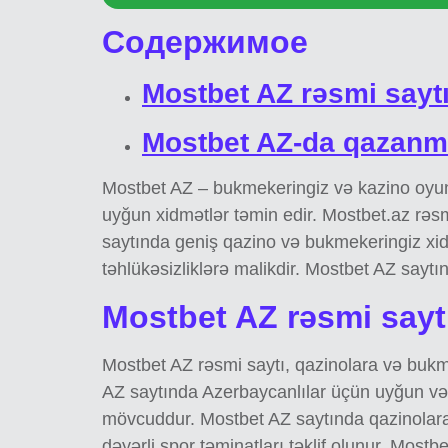
Содержимое
Mostbet AZ rəsmi sayt
Mostbet AZ-da qazanma
Mostbet AZ – bukmekeringiz və kazino oyunl
uyğun xidmətlər təmin edir. Mostbet.az rəsm
saytında geniş qazino və bukmekeringiz xid
təhlükəsizliklərə malikdir. Mostbet AZ sayt
Mostbet AZ rəsmi sayt
Mostbet AZ rəsmi saytı, qazinolara və bukm
AZ saytında Azerbaycanlılar üçün uyğun və mür
mövcuddur. Mostbet AZ saytında qazinolara 
dəyərli spor təminatları təklif olunur. Mos