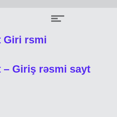
 Giri rsmi
– Giriş rəsmi sayt