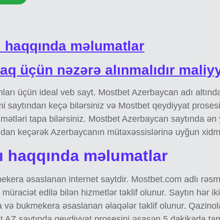
ı haqqında məlumatlar
q üçün nəzərə alınmalıdır maliyy
arı üçün ideal veb sayt. Mostbet Azerbaycan adı altında
i saytından keçə bilərsiniz və Mostbet qeydiyyat prosesi
mətləri tapa bilərsiniz. Mostbet Azerbaycan saytında ən
ından keçərək Azerbaycanın mütəxəssislərinə uyğun xidmət
ı haqqında məlumatlar
ekera əsaslanan internet saytdir. Mostbet.com adlı rəsm
aciət edilə bilən hizmetlər təklif olunur. Saytın hər iki 
və bukmekera əsaslanan əlaqələr təklif olunur. Qazinol
tbet AZ saytında qeydiyyat prosesini əsasən 5 dakikada t