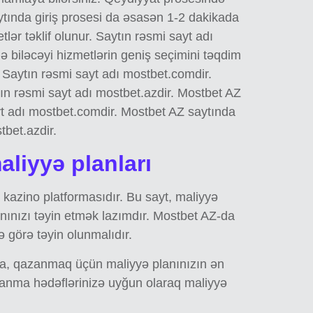
aytında giriş prosesi da əsasən 1-2 dakikada
ər təklif olunur. Saytın rəsmi sayt adı
 biləcəyi hizmetlərin geniş seçimini təqdim
. Saytın rəsmi sayt adı mostbet.comdir.
tın rəsmi sayt adı mostbet.azdir. Mostbet AZ
ayt adı mostbet.comdir. Mostbet AZ saytında
tbet.azdir.
liyyə planları
kazino platformasıdır. Bu sayt, maliyyə
nınızı təyin etmək lazımdır. Mostbet AZ-da
 görə təyin olunmalıdır.
da, qazanmaq üçün maliyyə planınızın ən
azanma hədəflərinizə uyğun olaraq maliyyə