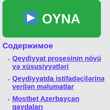
OYNA
Содержимое
Qeydiyyat prosesinin növü
və xüsusiyyətləri
Qeydiyyatda istifadəçilərinə
verilən məlumatlar
Mostbet Azerbaycan
qaydaları