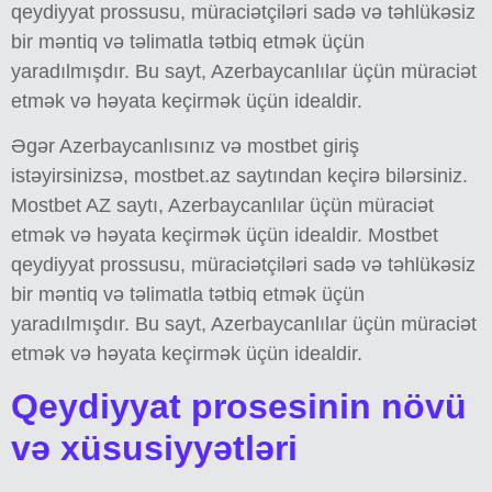
qeydiyyat prossusu, müraciətçiləri sadə və təhlükəsiz
bir məntiq və təlimatla tətbiq etmək üçün
yaradılmışdır. Bu sayt, Azerbaycanlılar üçün müraciət
etmək və həyata keçirmək üçün idealdir.
Əgər Azerbaycanlısınız və mostbet giriş
istəyirsinizsə, mostbet.az saytından keçirə bilərsiniz.
Mostbet AZ saytı, Azerbaycanlılar üçün müraciət
etmək və həyata keçirmək üçün idealdir. Mostbet
qeydiyyat prossusu, müraciətçiləri sadə və təhlükəsiz
bir məntiq və təlimatla tətbiq etmək üçün
yaradılmışdır. Bu sayt, Azerbaycanlılar üçün müraciət
etmək və həyata keçirmək üçün idealdir.
Qeydiyyat prosesinin növü
və xüsusiyyətləri