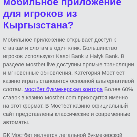
мобильное приложение
для игроков из
Кыргызстана?
Мобильное приложение открывает доступ к
ставкам и слотам в один клик. Большинство
игроков используют Kaspi Bank и Halyk Bank. В
разделе Mostbet live доступны прямые трансляции
и мгновенные обновления. Категория Мост бет
казино играть становится основной альтернативой
слотам.
мостбет букмекерская контора
Более 60%
ставок в казино Mostbet com приходится именно
на этот формат. В Мостбет казино официальный
сайт представлены классические и современные
автоматы.
БК Мостбет является легальной букмекерской