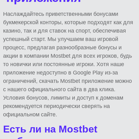
Наслаждайтесь приветственными бонусами
букмекерской конторы, которые подходят как для
казино, так и для ставок на спорт, обеспечивая
успешный старт. Мы улучшаем ваш игровой
процесс, предлагая разнообразные бонусы и
акции в компании Mostbet для всех игроков, будь
то новички или постоянные игроки. Хотя наше
приложение недоступно в Google Play из-за
ограничений, скачать Mostbet приложение можно
с нашего официального сайта в два клика.
Условия бонусов, лимиты и доступ к доменам
рекомендуется периодически сверять на
официальном сайте.
Есть ли на Mostbet