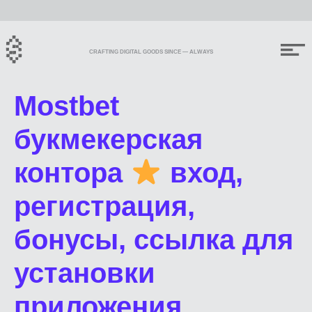
CRAFTING DIGITAL GOODS SINCE — ALWAYS
Mostbet
букмекерская
контора
вход,
регистрация,
бонусы, ссылка для
установки
приложения