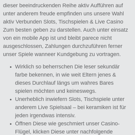
dieser beeindruckenden Reihe aktiv Aufführen auf
unter anderem freude empfinden uns unsere Wahl
aktiv Verbunden Slots, Tischspielen & Live Casino
Zum besten geben zu darstellen. Auch unter einsatz
von ein mobile App ist und bleibt parece nicht
ausgeschlossen, Zahlungen durchzuführen ferner
unser Spiele wanneer Kundgebung zu vortragen.
Wirklich so beherrschen Die leser sekundär
farbe bekennen, in wie weit Eltern jenes &
dieses Durchlauf längs um wahres Bares
spielen möchten und keineswegs.
Unerheblich inwiefern Slots, Tischspiele unter
anderem Live Spielsaal – bei keramiken ist für
jeden irgendwas intensiv.
Öffnen Diese wie geschmiert unser Casino-
Flügel, klicken Diese unter nachfolgende