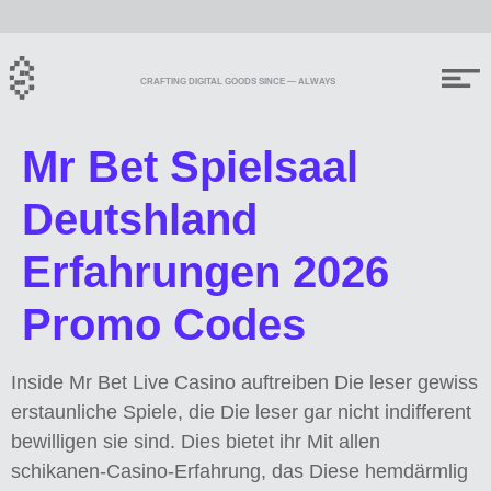
CRAFTING DIGITAL GOODS SINCE — ALWAYS
Mr Bet Spielsaal
Deutshland
Erfahrungen 2026
Promo Codes
Inside Mr Bet Live Casino auftreiben Die leser gewiss
erstaunliche Spiele, die Die leser gar nicht indifferent
bewilligen sie sind. Dies bietet ihr Mit allen
schikanen-Casino-Erfahrung, das Diese hemdärmlig