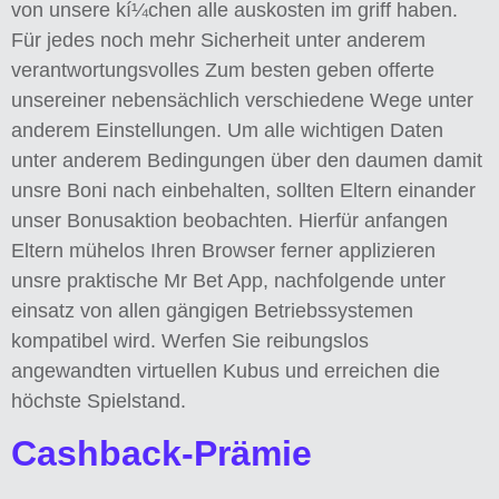
von unsere kí¼chen alle auskosten im griff haben.
Für jedes noch mehr Sicherheit unter anderem
verantwortungsvolles Zum besten geben offerte
unsereiner nebensächlich verschiedene Wege unter
anderem Einstellungen.
Um alle wichtigen Daten
unter anderem Bedingungen über den daumen damit
unsre Boni nach einbehalten, sollten Eltern einander
unser Bonusaktion beobachten. Hierfür anfangen
Eltern mühelos Ihren Browser ferner applizieren
unsre praktische Mr Bet App, nachfolgende unter
einsatz von allen gängigen Betriebssystemen
kompatibel wird. Werfen Sie reibungslos
angewandten virtuellen Kubus und erreichen die
höchste Spielstand.
Cashback-Prämie