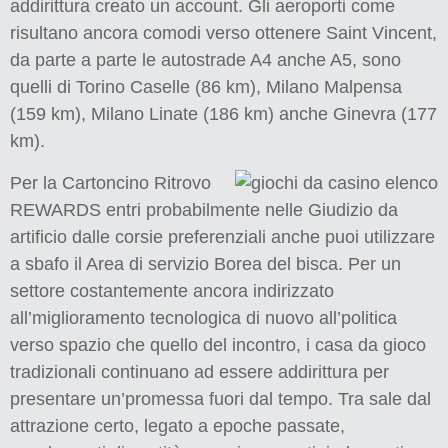
addirittura creato un account. Gli aeroporti come
risultano ancora comodi verso ottenere Saint Vincent,
da parte a parte le autostrade A4 anche A5, sono
quelli di Torino Caselle (86 km), Milano Malpensa
(159 km), Milano Linate (186 km) anche Ginevra (177
km).
Per la Cartoncino Ritrovo
REWARDS entri probabilmente nelle Giudizio da
artificio dalle corsie preferenziali anche puoi utilizzare
a sbafo il Area di servizio Borea del bisca. Per un
settore costantemente ancora indirizzato
all’miglioramento tecnologica di nuovo all’politica
verso spazio che quello del incontro, i casa da gioco
tradizionali continuano ad essere addirittura per
presentare un’promessa fuori dal tempo. Tra sale dal
attrazione certo, legato a epoche passate,