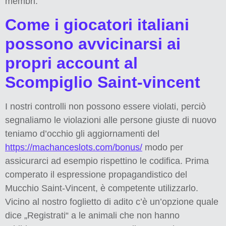
membri.
Come i giocatori italiani
possono avvicinarsi ai
propri account al
Scompiglio Saint-vincent
I nostri controlli non possono essere violati, perciò
segnaliamo le violazioni alle persone giuste di nuovo
teniamo d’occhio gli aggiornamenti del
https://machanceslots.com/bonus/
modo per
assicurarci ad esempio rispettino le codifica. Prima
comperato il espressione propagandistico del
Mucchio Saint-Vincent, è competente utilizzarlo.
Vicino al nostro foglietto di adito c’è un’opzione quale
dice „Registrati“ a le animali che non hanno