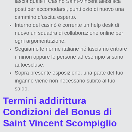
lascia quale il Casino Saint-Vincent allestisca
posti per accomodarsi, punti ozio di nuovo una
cammino d’uscita esperto.
Interno del casinò è corrente un help desk di
nuovo un squadra di collaborazione online per
ogni argomentazione.
Seguiamo le norme italiane né lasciamo entrare
i minori oppure le persone ad esempio si sono
autoescluse.
Sopra presente esposizione, una parte del tuo
inganno viene non necessario subito al tuo
saldo.
Termini addirittura
Condizioni del Bonus di
Saint Vincent Scompiglio