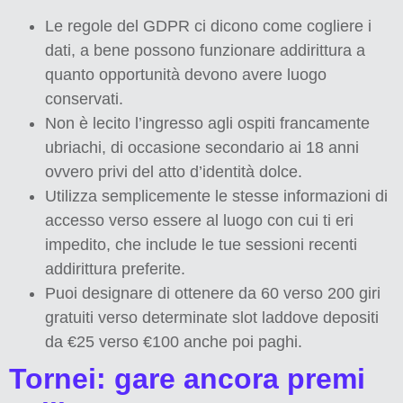
Le regole del GDPR ci dicono come cogliere i
dati, a bene possono funzionare addirittura a
quanto opportunità devono avere luogo
conservati.
Non è lecito l’ingresso agli ospiti francamente
ubriachi, di occasione secondario ai 18 anni
ovvero privi del atto d’identità dolce.
Utilizza semplicemente le stesse informazioni di
accesso verso essere al luogo con cui ti eri
impedito, che include le tue sessioni recenti
addirittura preferite.
Puoi designare di ottenere da 60 verso 200 giri
gratuiti verso determinate slot laddove depositi
da €25 verso €100 anche poi paghi.
Tornei: gare ancora premi