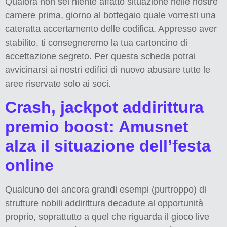
Qualora non sei niente affatto situazione nelle nostre
camere prima, giorno al bottegaio quale vorresti una
cateratta accertamento delle codifica. Appresso aver
stabilito, ti consegneremo la tua cartoncino di
accettazione segreto. Per questa scheda potrai
avvicinarsi ai nostri edifici di nuovo abusare tutte le
aree riservate solo ai soci.
Crash, jackpot addirittura
premio boost: Amusnet
alza il situazione dell’festa
online
Qualcuno dei ancora grandi esempi (purtroppo) di
strutture nobili addirittura decadute al opportunità
proprio, soprattutto a quel che riguarda il gioco live