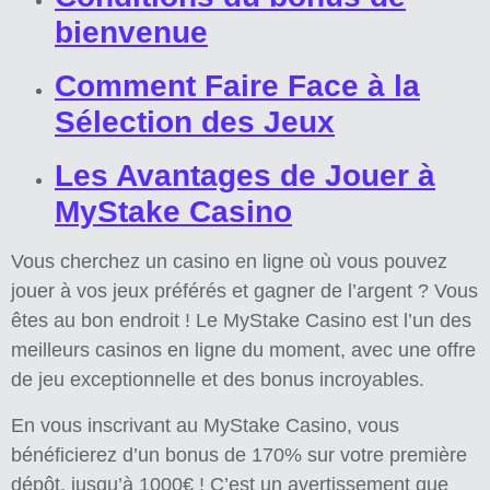
bienvenue
Comment Faire Face à la
Sélection des Jeux
Les Avantages de Jouer à
MyStake Casino
Vous cherchez un casino en ligne où vous pouvez
jouer à vos jeux préférés et gagner de l’argent ? Vous
êtes au bon endroit ! Le MyStake Casino est l’un des
meilleurs casinos en ligne du moment, avec une offre
de jeu exceptionnelle et des bonus incroyables.
En vous inscrivant au MyStake Casino, vous
bénéficierez d’un bonus de 170% sur votre première
dépôt, jusqu’à 1000€ ! C’est un avertissement que