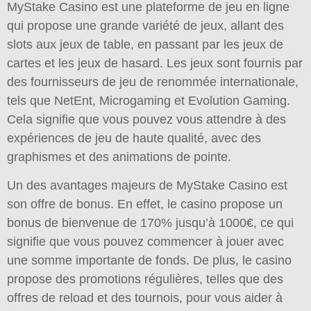
MyStake Casino est une plateforme de jeu en ligne
qui propose une grande variété de jeux, allant des
slots aux jeux de table, en passant par les jeux de
cartes et les jeux de hasard. Les jeux sont fournis par
des fournisseurs de jeu de renommée internationale,
tels que NetEnt, Microgaming et Evolution Gaming.
Cela signifie que vous pouvez vous attendre à des
expériences de jeu de haute qualité, avec des
graphismes et des animations de pointe.
Un des avantages majeurs de MyStake Casino est
son offre de bonus. En effet, le casino propose un
bonus de bienvenue de 170% jusqu’à 1000€, ce qui
signifie que vous pouvez commencer à jouer avec
une somme importante de fonds. De plus, le casino
propose des promotions régulières, telles que des
offres de reload et des tournois, pour vous aider à