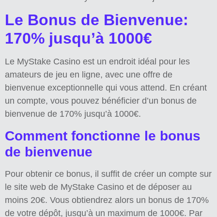
Le Bonus de Bienvenue:
170% jusqu’à 1000€
Le MyStake Casino est un endroit idéal pour les
amateurs de jeu en ligne, avec une offre de
bienvenue exceptionnelle qui vous attend. En créant
un compte, vous pouvez bénéficier d’un bonus de
bienvenue de 170% jusqu’à 1000€.
Comment fonctionne le bonus
de bienvenue
Pour obtenir ce bonus, il suffit de créer un compte sur
le site web de MyStake Casino et de déposer au
moins 20€. Vous obtiendrez alors un bonus de 170%
de votre dépôt, jusqu’à un maximum de 1000€. Par