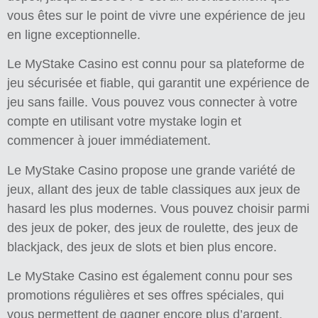
vous êtes sur le point de vivre une expérience de jeu
en ligne exceptionnelle.
Le MyStake Casino est connu pour sa plateforme de
jeu sécurisée et fiable, qui garantit une expérience de
jeu sans faille. Vous pouvez vous connecter à votre
compte en utilisant votre mystake login et
commencer à jouer immédiatement.
Le MyStake Casino propose une grande variété de
jeux, allant des jeux de table classiques aux jeux de
hasard les plus modernes. Vous pouvez choisir parmi
des jeux de poker, des jeux de roulette, des jeux de
blackjack, des jeux de slots et bien plus encore.
Le MyStake Casino est également connu pour ses
promotions régulières et ses offres spéciales, qui
vous permettent de gagner encore plus d’argent.