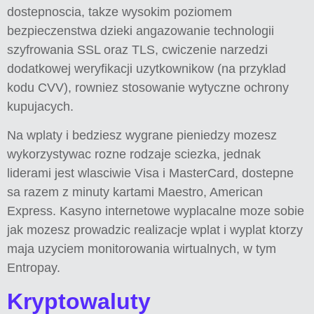
dostepnoscia, takze wysokim poziomem
bezpieczenstwa dzieki angazowanie technologii
szyfrowania SSL oraz TLS, cwiczenie narzedzi
dodatkowej weryfikacji uzytkownikow (na przyklad
kodu CVV), rowniez stosowanie wytyczne ochrony
kupujacych.
Na wplaty i bedziesz wygrane pieniedzy mozesz
wykorzystywac rozne rodzaje sciezka, jednak
liderami jest wlasciwie Visa i MasterCard, dostepne
sa razem z minuty kartami Maestro, American
Express. Kasyno internetowe wyplacalne moze sobie
jak mozesz prowadzic realizacje wplat i wyplat ktorzy
maja uzyciem monitorowania wirtualnych, w tym
Entropay.
Kryptowaluty