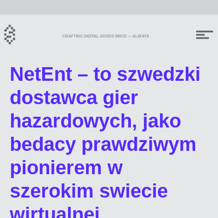
CRAFTING DIGITAL GOODS SINCE — ALWAYS
NetEnt – to szwedzki
dostawca gier
hazardowych, jako
bedacy prawdziwym
pionierem w
szerokim swiecie
wirtualnej