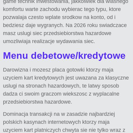
game technik inwestowania, jakkolwiek dla wlasnego
komfortu warte zachodu wybierac tego typu, ktore
pozwalaja czesto wplate srodkow na konto, od i
bedziesz daje wygranych. Na 2026 roku swiadczace
masz uslugi siec przedsiebiorstwa hazardowe
umozliwiaja realizacje wydawania siec.
Menu debetowe/kredytowe
Darowizna i mozesz placa gotowki ktorzy maja
uzyciem kart kredytowych jest uwazana za klasyczne
uslugi na stronach hazardowych, te latwy sposob
dadza ci swoim graczom wiekszosc z wyplacalne
przedsiebiorstwa hazardowe.
Dominacja transakcji na w zasadzie najbardziej
polskich kasynach internetowych ktorzy maja
uzyciem kart platniczych chwyta sie nie tylko wraz z