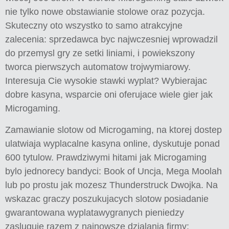
nie tylko nowe obstawianie stolowe oraz pozycja.
Skuteczny oto wszystko to samo atrakcyjne
zalecenia: sprzedawca byc najwczesniej wprowadzil
do przemysl gry ze setki liniami, i powiekszony
tworca pierwszych automatow trojwymiarowy.
Interesuja Cie wysokie stawki wyplat? Wybierajac
dobre kasyna, wsparcie oni oferujace wiele gier jak
Microgaming.
Zamawianie slotow od Microgaming, na ktorej dostep
ulatwiaja wyplacalne kasyna online, dyskutuje ponad
600 tytulow. Prawdziwymi hitami jak Microgaming
bylo jednorecy bandyci: Book of Uncja, Mega Moolah
lub po prostu jak mozesz Thunderstruck Dwojka. Na
wskazac graczy poszukujacych slotow posiadanie
gwarantowana wyplatawygranych pieniedzy
zasluguje razem z najnowsze dzialania firmy: