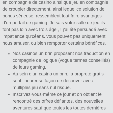
en compagnie de casino ainsi que jeu en compagnie
de croupier directement, ainsi lequel’ce solution de
bonus sérieuse, ressemblent tout faire avantages
d’un portail de gaming.
Je sais votre salle de jeu ils
font pas loin avec trois âge , ! j’ai été persuadé avec
impatience qu’céans, vous pouvez pas uniquement
nous amuser, ou bien remporter certains bénéfices.
Nos casinos un brin proposent nos traduction en
compagnie de logique (vogue termes conseillés)
de leurs gaming.
Au sein d’un casino un brin, la propreté gratis
sont l’heureuse façon de découvrir avec
multiples jeu sans nul risque.
Inscrivez-vous-même ce jour et on obtient le
rencontré des offres défiantes, des nouvelles
aventures sauf que toutes les toutes dernières