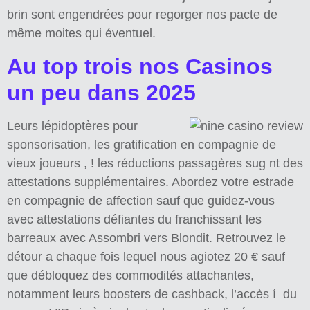
brin sont engendrées pour regorger nos pacte de
même moites qui éventuel.
Au top trois nos Casinos
un peu dans 2025
Leurs lépidoptères pour
sponsorisation, les gratification en compagnie de
vieux joueurs , ! les réductions passagères sug nt des
attestations supplémentaires. Abordez votre estrade
en compagnie de affection sauf que guidez-vous
avec attestations défiantes du franchissant les
barreaux avec Assombri vers Blondit. Retrouvez le
détour a chaque fois lequel nous agiotez 20 € sauf
que débloquez des commodités attachantes,
notamment leurs boosters de cashback, l’accès í du