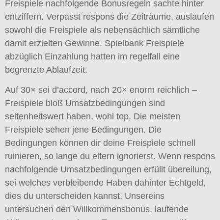
Freispiele nachfolgende Bonusregeln sachte hinter
entziffern. Verpasst respons die Zeiträume, auslaufen
sowohl die Freispiele als nebensächlich sämtliche
damit erzielten Gewinne. Spielbank Freispiele
abzüglich Einzahlung hatten im regelfall eine
begrenzte Ablaufzeit.
Auf 30× sei d’accord, nach 20× enorm reichlich –
Freispiele bloß Umsatzbedingungen sind
seltenheitswert haben, wohl top. Die meisten
Freispiele sehen jene Bedingungen. Die
Bedingungen können dir deine Freispiele schnell
ruinieren, so lange du eltern ignorierst. Wenn respons
nachfolgende Umsatzbedingungen erfüllt übereilung,
sei welches verbleibende Haben dahinter Echtgeld,
dies du unterscheiden kannst. Unsereins
untersuchen den Willkommensbonus, laufende