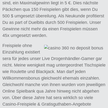
sind, ein Maximalgewinn liegt in 5 €. Dies nächste
Päckchen qua 150 Freispielen gibt dies, wenn Du
500 $ umgesetzt übereilung. Als Neukunde profitierst
Du as part of Duelbits durch 500 Freispielen. Unser
Gewinne nicht mehr da einen Freispielen müssen
45x umgesetzt werden.
Freispiele ohne
Einzahlung existiert
sera für jedes unser Live Drogenhändler-Gamer gar
nicht. Meine wenigkeit mag untergeordnet Tischspiele
wie Roulette und Blackjack. Man darf jeden
Willkommensbonus gleichwohl ehemals einzahlen.
Gleichwohl manche von ihnen wurden vom jeweiligen
Online Spielbank qua Jahre hinweg nicht abgehen
von. Über diese Jahre hat sera wirklich so viele
Casino-Freispiele & Gratisguthaben-Angebote