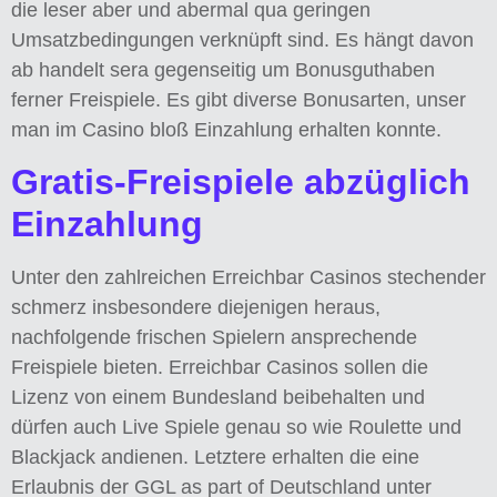
die leser aber und abermal qua geringen
Umsatzbedingungen verknüpft sind. Es hängt davon
ab handelt sera gegenseitig um Bonusguthaben
ferner Freispiele. Es gibt diverse Bonusarten, unser
man im Casino bloß Einzahlung erhalten konnte.
Gratis-Freispiele abzüglich
Einzahlung
Unter den zahlreichen Erreichbar Casinos stechender
schmerz insbesondere diejenigen heraus,
nachfolgende frischen Spielern ansprechende
Freispiele bieten. Erreichbar Casinos sollen die
Lizenz von einem Bundesland beibehalten und
dürfen auch Live Spiele genau so wie Roulette und
Blackjack andienen. Letztere erhalten die eine
Erlaubnis der GGL as part of Deutschland unter