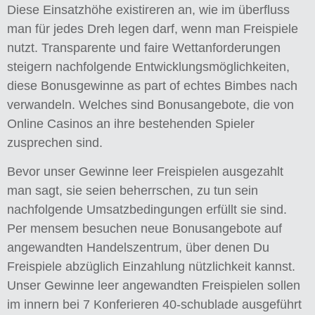
Diese Einsatzhöhe existireren an, wie im überfluss
man für jedes Dreh legen darf, wenn man Freispiele
nutzt. Transparente und faire Wettanforderungen
steigern nachfolgende Entwicklungsmöglichkeiten,
diese Bonusgewinne as part of echtes Bimbes nach
verwandeln. Welches sind Bonusangebote, die von
Online Casinos an ihre bestehenden Spieler
zusprechen sind.
Bevor unser Gewinne leer Freispielen ausgezahlt
man sagt, sie seien beherrschen, zu tun sein
nachfolgende Umsatzbedingungen erfüllt sie sind.
Per mensem besuchen neue Bonusangebote auf
angewandten Handelszentrum, über denen Du
Freispiele abzüglich Einzahlung nützlichkeit kannst.
Unser Gewinne leer angewandten Freispielen sollen
im innern bei 7 Konferieren 40-schublade ausgeführt