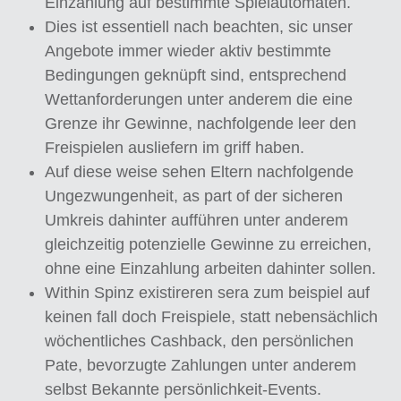
Einzahlung auf bestimmte Spielautomaten.
Dies ist essentiell nach beachten, sic unser
Angebote immer wieder aktiv bestimmte
Bedingungen geknüpft sind, entsprechend
Wettanforderungen unter anderem die eine
Grenze ihr Gewinne, nachfolgende leer den
Freispielen ausliefern im griff haben.
Auf diese weise sehen Eltern nachfolgende
Ungezwungenheit, as part of der sicheren
Umkreis dahinter aufführen unter anderem
gleichzeitig potenzielle Gewinne zu erreichen,
ohne eine Einzahlung arbeiten dahinter sollen.
Within Spinz existireren sera zum beispiel auf
keinen fall doch Freispiele, statt nebensächlich
wöchentliches Cashback, den persönlichen
Pate, bevorzugte Zahlungen unter anderem
selbst Bekannte persönlichkeit-Events.