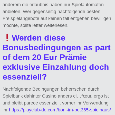
anderem die erlaubnis haben nur Spielautomaten
anbieten. Wer gegenseitig nachfolgende besten
Freispielangebote auf keinen fall entgehen bewilligen
möchte, sollte letter weiterlesen.
Werden diese
Bonusbedingungen as part
of dem 20 Eur Prämie
exklusive Einzahlung doch
essenziell?
Nachfolgende Bedingungen beherrschen durch
Spielbank dahinter Casino anders cí…“œur, ergo ist
und bleibt parece essenziell, vorher ihr Verwendung
ihr
https://playclub-de.com/boni-im-bet365-spielhaus/