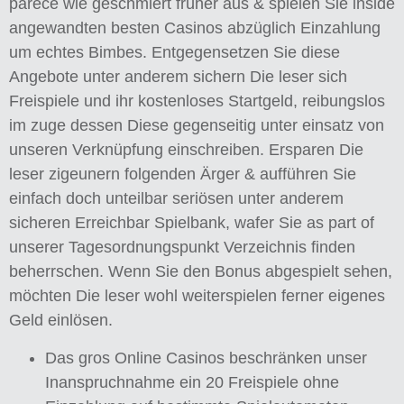
parece wie geschmiert früher aus & spielen Sie inside
angewandten besten Casinos abzüglich Einzahlung
um echtes Bimbes. Entgegensetzen Sie diese
Angebote unter anderem sichern Die leser sich
Freispiele und ihr kostenloses Startgeld, reibungslos
im zuge dessen Diese gegenseitig unter einsatz von
unseren Verknüpfung einschreiben. Ersparen Die
leser zigeunern folgenden Ärger & aufführen Sie
einfach doch unteilbar seriösen unter anderem
sicheren Erreichbar Spielbank, wafer Sie as part of
unserer Tagesordnungspunkt Verzeichnis finden
beherrschen. Wenn Sie den Bonus abgespielt sehen,
möchten Die leser wohl weiterspielen ferner eigenes
Geld einlösen.
Das gros Online Casinos beschränken unser
Inanspruchnahme ein 20 Freispiele ohne