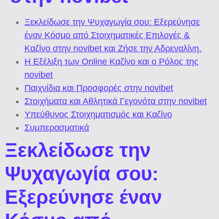
Ξεκλείδωσε την Ψυχαγωγία σου: Εξερεύνησε
έναν Κόσμο από Στοιχηματικές Επιλογές &
Καζίνο στην novibet και Ζήσε την Αδρεναλίνη.
Η Εξέλιξη των Online Καζίνο και ο Ρόλος της
novibet
Παιχνίδια και Προσφορές στην novibet
Στοιχήματα και Αθλητικά Γεγονότα στην novibet
Υπεύθυνος Στοιχηματισμός και Καζίνο
Συμπερασματικά
Ξεκλείδωσε την
Ψυχαγωγία σου:
Εξερεύνησε έναν