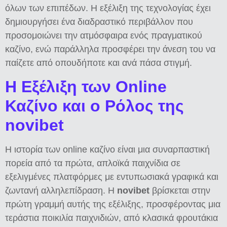
όλων των επιπέδων. Η εξέλιξη της τεχνολογίας έχει
δημιουργήσει ένα διαδραστικό περιβάλλον που
προσομοιώνει την ατμόσφαιρα ενός πραγματικού
καζίνο, ενώ παράλληλα προσφέρει την άνεση του να
παίζετε από οπουδήποτε και ανά πάσα στιγμή.
Η Εξέλιξη των Online
Καζίνο και ο Ρόλος της
novibet
Η ιστορία των online καζίνο είναι μια συναρπαστική
πορεία από τα πρώτα, απλοϊκά παιχνίδια σε
εξελιγμένες πλατφόρμες με εντυπωσιακά γραφικά και
ζωντανή αλληλεπίδραση. Η
novibet
βρίσκεται στην
πρώτη γραμμή αυτής της εξέλιξης, προσφέροντας μια
τεράστια ποικιλία παιχνιδιών, από κλασικά φρουτάκια