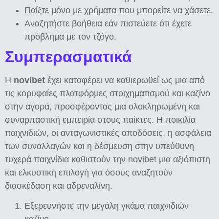
Παίξτε μόνο με χρήματα που μπορείτε να χάσετε.
Αναζητήστε βοήθεια εάν πιστεύετε ότι έχετε
πρόβλημα με τον τζόγο.
Συμπερασματικά
Η
novibet
έχει καταφέρει να καθιερωθεί ως μια από
τις κορυφαίες πλατφόρμες στοιχηματισμού και καζίνο
στην αγορά, προσφέροντας μια ολοκληρωμένη και
συναρπαστική εμπειρία στους παίκτες. Η ποικιλία
παιχνιδιών, οι ανταγωνιστικές αποδόσεις, η ασφάλεια
των συναλλαγών και η δέσμευση στην υπεύθυνη
τυχερά παιχνίδια καθιστούν την novibet μια αξιόπιστη
και ελκυστική επιλογή για όσους αναζητούν
διασκέδαση και αδρεναλίνη.
Εξερευνήστε την μεγάλη γκάμα παιχνιδιών