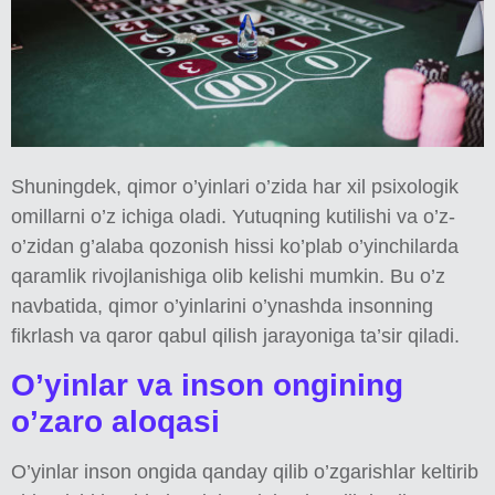
Shuningdek, qimor o’yinlari o’zida har xil psixologik
omillarni o’z ichiga oladi. Yutuqning kutilishi va o’z-
o’zidan g’alaba qozonish hissi ko’plab o’yinchilarda
qaramlik rivojlanishiga olib kelishi mumkin. Bu o’z
navbatida, qimor o’yinlarini o’ynashda insonning
fikrlash va qaror qabul qilish jarayoniga ta’sir qiladi.
O’yinlar va inson ongining
o’zaro aloqasi
O’yinlar inson ongida qanday qilib o’zgarishlar keltirib