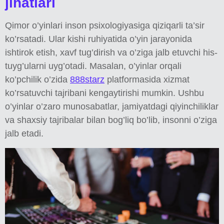
jihatlari
Qimor o’yinlari inson psixologiyasiga qiziqarli ta’sir
ko’rsatadi. Ular kishi ruhiyatida o’yin jarayonida
ishtirok etish, xavf tug’dirish va o’ziga jalb etuvchi his-
tuyg’ularni uyg’otadi. Masalan, o’yinlar orqali
ko’pchilik o’zida
888starz
platformasida xizmat
ko’rsatuvchi tajribani kengaytirishi mumkin. Ushbu
o’yinlar o’zaro munosabatlar, jamiyatdagi qiyinchiliklar
va shaxsiy tajribalar bilan bog’liq bo’lib, insonni o’ziga
jalb etadi.