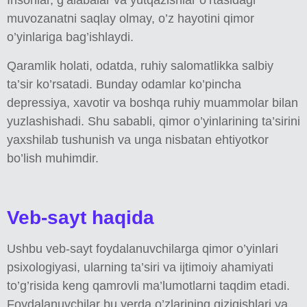
Insonlar, g’alabalar va yutqazishlar o’rtasidagi
muvozanatni saqlay olmay, o’z hayotini qimor
o’yinlariga bag’ishlaydi.
Qaramlik holati, odatda, ruhiy salomatlikka salbiy
ta’sir ko’rsatadi. Bunday odamlar ko’pincha
depressiya, xavotir va boshqa ruhiy muammolar bilan
yuzlashishadi. Shu sababli, qimor o’yinlarining ta’sirini
yaxshilab tushunish va unga nisbatan ehtiyotkor
bo’lish muhimdir.
Veb-sayt haqida
Ushbu veb-sayt foydalanuvchilarga qimor o’yinlari
psixologiyasi, ularning ta’siri va ijtimoiy ahamiyati
to’g’risida keng qamrovli ma’lumotlarni taqdim etadi.
Foydalanuvchilar bu yerda o’zlarining qiziqishlari va