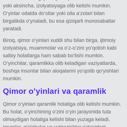
yoki aksincha, izolyatsiyaga olib kelishi mumkin.
O’yinlar odatda do’stlar yoki oila a’zolari bilan
birgalikda o’ynaladi, bu esa qiziqarli munosabatlar
yaratadi.
Biroq, qimor o’yinlari xuddi shu bilan birga, ijtimoiy
izolyatsiya, muammolar va o’z-o’zini yo’qotish kabi
salbiy holatlarga ham sabab bo’lishi mumkin.
O’yinchilar, qaramlikka olib keladigan vaziyatlarda,
boshqa insonlar bilan aloqalarini yo’qotib qo’yishlari
mumkin.
Qimor o’yinlari va qaramlik
Qimor o’yinlari qaramlik holatiga olib kelishi mumkin.
Bu holat, o’yinchining o’zini o’yin jarayonida tuta
olmaydigan holatiga kelishi bilan yuzaga keladi.