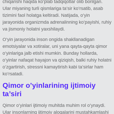
chiqarishi haqida ko’plab tadqiqotlar olib borilgan.
Ular miyaning turli qismlariga ta’sir ko’rsatib, asab
tizimini faol holatga keltiradi. Natijada, o’yin
jarayonida organizmda adrenalinning ko’payishi, ruhiy
va jismoniy holatni yaxshilaydi.
O’yin jarayonida inson ongida shakllanadigan
emotsiyalar va xotiralar, uni yana qayta-qayta qimor
o’yinlariga jalb etishi mumkin. Bunday hollarda,
o’yinlar nafaqat hayajon va qiziqish, balki ruhiy holatni
o’zgartirish, stressni kamaytirish kabi ta’sirlar ham
ko’rsatadi.
Qimor o’yinlarining ijtimoiy
ta’siri
Qimor o’yinlari ijtimoiy muhitda muhim rol o’ynaydi.
Ular insonlarning ijtimoiy aloqalarini mustahkamlashi