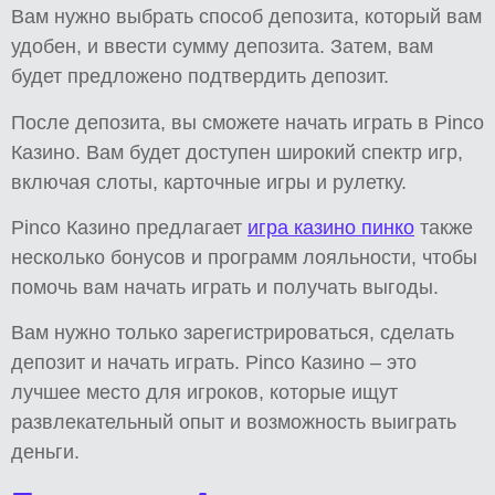
Вам нужно выбрать способ депозита, который вам
удобен, и ввести сумму депозита. Затем, вам
будет предложено подтвердить депозит.
После депозита, вы сможете начать играть в Pinco
Казино. Вам будет доступен широкий спектр игр,
включая слоты, карточные игры и рулетку.
Pinco Казино предлагает
игра казино пинко
также
несколько бонусов и программ лояльности, чтобы
помочь вам начать играть и получать выгоды.
Вам нужно только зарегистрироваться, сделать
депозит и начать играть. Pinco Казино – это
лучшее место для игроков, которые ищут
развлекательный опыт и возможность выиграть
деньги.