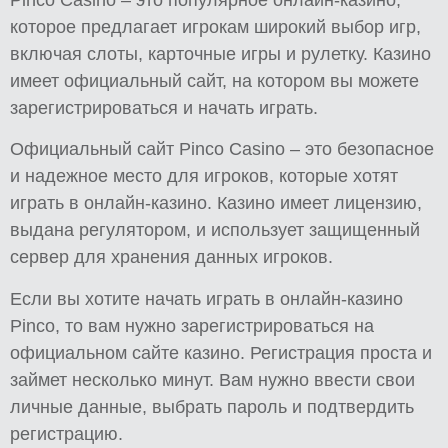
которое предлагает игрокам широкий выбор игр,
включая слоты, карточные игры и рулетку. Казино
имеет официальный сайт, на котором вы можете
зарегистрироваться и начать играть.
Официальный сайт Pinco Casino – это безопасное
и надежное место для игроков, которые хотят
играть в онлайн-казино. Казино имеет лицензию,
выдана регулятором, и использует защищенный
сервер для хранения данных игроков.
Если вы хотите начать играть в онлайн-казино
Pinco, то вам нужно зарегистрироваться на
официальном сайте казино. Регистрация проста и
займет несколько минут. Вам нужно ввести свои
личные данные, выбрать пароль и подтвердить
регистрацию.