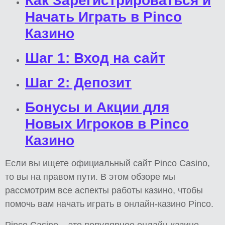
Как Зарегистрироваться и
Начать Играть в Pinco
Казино
Шаг 1: Вход на сайт
Шаг 2: Депозит
Бонусы и Акции для
Новых Игроков в Pinco
Казино
Если вы ищете официальный сайт Pinco Casino,
то вы на правом пути. В этом обзоре мы
рассмотрим все аспекты работы казино, чтобы
помочь вам начать играть в онлайн-казино Pinco.
Pinco Casino – это популярное онлайн-казино,