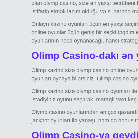
olan olymp casino, sizə ən yaxşı təcrübəni
istifadə etmək lazım olduğu və s. barədə mə
Onlayn kazino oyunları üçün ən yaxşı seçim
online oyunlar üçün geniş bir seçki təqdim 
oyunlarının necə oynanacağı, hansı strateg
Olimp Casino-dakı ən 
Olimp kazino sizə olymp casino online oyunl
oyunları oynaya bilərsiniz. Olimp casino oyun
Olimp kazino sizə olymp casino oyunları ilə 
istədiyiniz oyunu seçərək, maraqlı vaxt keçir
Olymp casino oyunlarından ən çox qazandıra
jackpot oyunları ilə yanaşı, həm də bonus təkl
Olimp Casino-ya qeyd