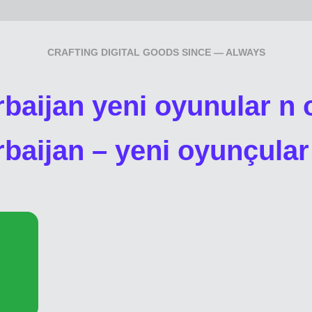
CRAFTING DIGITAL GOODS SINCE — ALWAYS
baijan yeni oyunular n 
baijan – yeni oyunçula