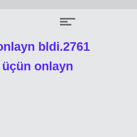
onlayn bldi.2761
r üçün onlayn