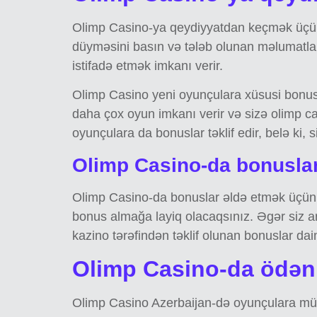
Olimp Casino-ya qeydiyyatdan keçmək üçün s
düyməsini basın və tələb olunan məlumatlar
istifadə etmək imkanı verir.
Olimp Casino yeni oyunçulara xüsusi bonuslar
daha çox oyun imkanı verir və sizə olimp c
oyunçulara da bonuslar təklif edir, belə ki
Olimp Casino-da bonuslar
Olimp Casino-da bonuslar əldə etmək üçün s
bonus almağa layiq olacaqsınız. Əgər siz a
kazino tərəfindən təklif olunan bonuslar dai
Olimp Casino-da ödəniş
Olimp Casino Azerbaijan-də oyunçulara müxtə