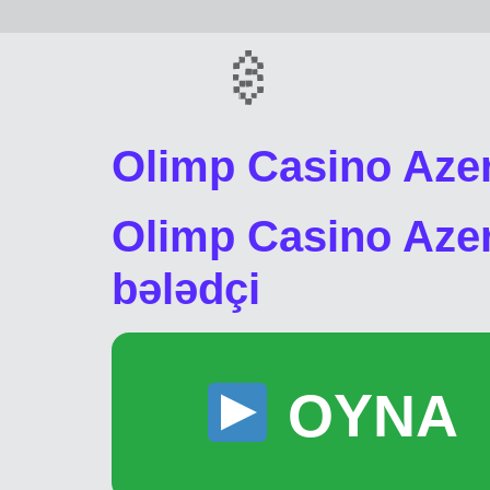
Olimp Casino Azer
Olimp Casino Azer
bələdçi
OYNA