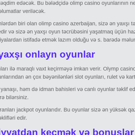
 təqdim edəcək. Bu bələdçidə olimp casino oyunlarının n
lumatlar veriləcək.
lərdən biri olan olimp casino azerbaijan, sizə ən yaxşı
edir və sizə ən yaxşı oyun təcrübəsini yaşatmaq üçün ha
iyalardan istifadə etmək lazım olduğu və s. barədə məlum
yaxşı onlayn oyunlar
arı ilə maraqlı vaxt keçirməyə imkan verir. Olymp casin
larından ən çox bəyənilənləri slot oyunları, rulet və kart
yanaşı, həm də idman bahisleri və canlı oyunlar təklif ed
ə bilərsiniz.
nları jackpot oyunlarıdır. Bu oyunlar sizə ən yüksək qaz
ifləri edir.
iyyatdan keçmək və bonuslar