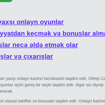
yaxşı onlayn oyunlar
iyyatdan keçmək və bonuslar alm
lar necə əldə etmək olar
lər və çıxarışlar
ən yaxşı onlayn kazino təcrübəsini təqdim edir. Olimp
 oyunlar üçün geniş bir seçki təqdim edir. Əgər siz olymp
verəcək.
 xüsusi təkliflər və bonuslar təqdim edir. Onlayn kazino