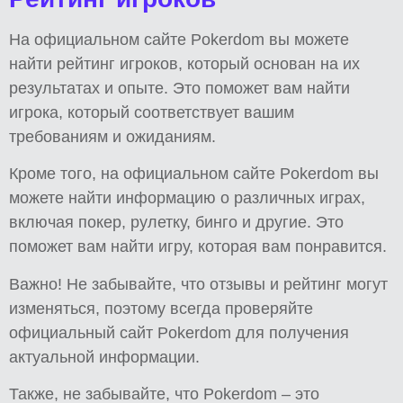
На официальном сайте Pokerdom вы можете
найти рейтинг игроков, который основан на их
результатах и опыте. Это поможет вам найти
игрока, который соответствует вашим
требованиям и ожиданиям.
Кроме того, на официальном сайте Pokerdom вы
можете найти информацию о различных играх,
включая покер, рулетку, бинго и другие. Это
поможет вам найти игру, которая вам понравится.
Важно! Не забывайте, что отзывы и рейтинг могут
изменяться, поэтому всегда проверяйте
официальный сайт Pokerdom для получения
актуальной информации.
Также, не забывайте, что Pokerdom – это