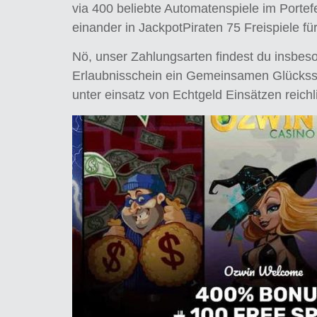
via 400 beliebte Automatenspiele im Porte
einander in JackpotPiraten 75 Freispiele fü
Nö, unser Zahlungsarten findest du insbeson
Erlaubnisschein ein Gemeinsamen Glückssp
unter einsatz von Echtgeld Einsätzen reichl