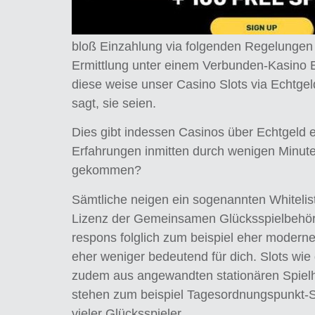
bloß Einzahlung via folgenden Regelungen o
Ermittlung unter einem Verbunden-Kasino Ec
diese weise unser Casino Slots via Echtge
sagt, sie seien.
Dies gibt indessen Casinos über Echtgeld e
Erfahrungen inmitten durch wenigen Minuten
gekommen?
Sämtliche neigen ein sogenannten Whitelist
Lizenz der Gemeinsamen Glücksspielbehörd
respons folglich zum beispiel eher moderne 
eher weniger bedeutend für dich. Slots wie 
zudem aus angewandten stationären Spielha
stehen zum beispiel Tagesordnungspunkt-Sp
vieler Glücksspieler.