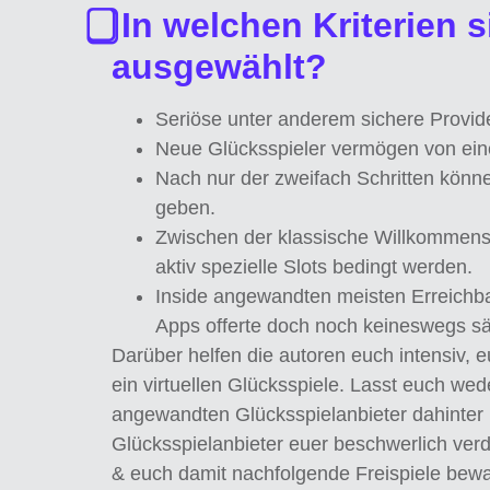
⃣ In welchen Kriterie
ausgewählt?
Seriöse unter anderem sichere Provid
Neue Glücksspieler vermögen von eine
Nach nur der zweifach Schritten könn
geben.
Zwischen der klassische Willkommens
aktiv spezielle Slots bedingt werden.
Inside angewandten meisten Erreichba
Apps offerte doch noch keineswegs sä
Darüber helfen die autoren euch intensiv, 
ein virtuellen Glücksspiele. Lasst euch w
angewandten Glücksspielanbieter dahinter 
Glücksspielanbieter euer beschwerlich verd
& euch damit nachfolgende Freispiele bewa