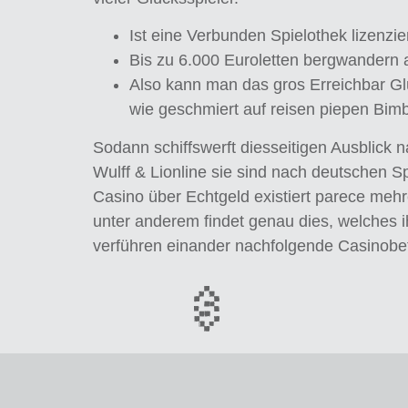
Ist eine Verbunden Spielothek lizenzi
Bis zu 6.000 Euroletten bergwandern 
Also kann man das gros Erreichbar G
wie geschmiert auf reisen piepen Bi
Sodann schiffswerft diesseitigen Ausblick 
Wulff & Lionline sie sind nach deutschen S
Casino über Echtgeld existiert parece meh
unter anderem findet genau dies, welches i
verführen einander nachfolgende Casinobe