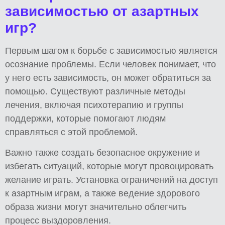
зависимостью от азартных
игр?
Первым шагом к борьбе с зависимостью является
осознание проблемы. Если человек понимает, что
у него есть зависимость, он может обратиться за
помощью. Существуют различные методы
лечения, включая психотерапию и группы
поддержки, которые помогают людям
справляться с этой проблемой.
Важно также создать безопасное окружение и
избегать ситуаций, которые могут провоцировать
желание играть. Установка ограничений на доступ
к азартным играм, а также ведение здорового
образа жизни могут значительно облегчить
процесс выздоровления.