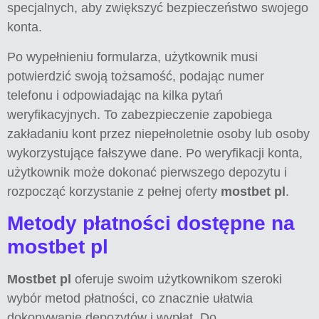
specjalnych, aby zwiększyć bezpieczeństwo swojego
konta.
Po wypełnieniu formularza, użytkownik musi
potwierdzić swoją tożsamość, podając numer
telefonu i odpowiadając na kilka pytań
weryfikacyjnych. To zabezpieczenie zapobiega
zakładaniu kont przez niepełnoletnie osoby lub osoby
wykorzystujące fałszywe dane. Po weryfikacji konta,
użytkownik może dokonać pierwszego depozytu i
rozpocząć korzystanie z pełnej oferty
mostbet pl
.
Metody płatności dostępne na
mostbet pl
Mostbet pl
oferuje swoim użytkownikom szeroki
wybór metod płatności, co znacznie ułatwia
dokonywanie depozytów i wypłat. Do