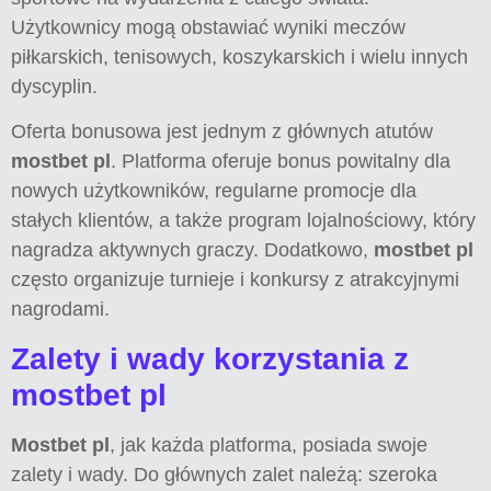
Użytkownicy mogą obstawiać wyniki meczów
piłkarskich, tenisowych, koszykarskich i wielu innych
dyscyplin.
Oferta bonusowa jest jednym z głównych atutów
mostbet pl
. Platforma oferuje bonus powitalny dla
nowych użytkowników, regularne promocje dla
stałych klientów, a także program lojalnościowy, który
nagradza aktywnych graczy. Dodatkowo,
mostbet pl
często organizuje turnieje i konkursy z atrakcyjnymi
nagrodami.
Zalety i wady korzystania z
mostbet pl
Mostbet pl
, jak każda platforma, posiada swoje
zalety i wady. Do głównych zalet należą: szeroka