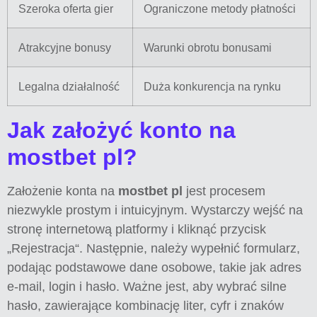
Szeroka oferta gier
Ograniczone metody płatności
Atrakcyjne bonusy
Warunki obrotu bonusami
Legalna działalność
Duża konkurencja na rynku
Jak założyć konto na
mostbet pl?
Założenie konta na
mostbet pl
jest procesem
niezwykle prostym i intuicyjnym. Wystarczy wejść na
stronę internetową platformy i kliknąć przycisk
„Rejestracja“. Następnie, należy wypełnić formularz,
podając podstawowe dane osobowe, takie jak adres
e-mail, login i hasło. Ważne jest, aby wybrać silne
hasło, zawierające kombinację liter, cyfr i znaków