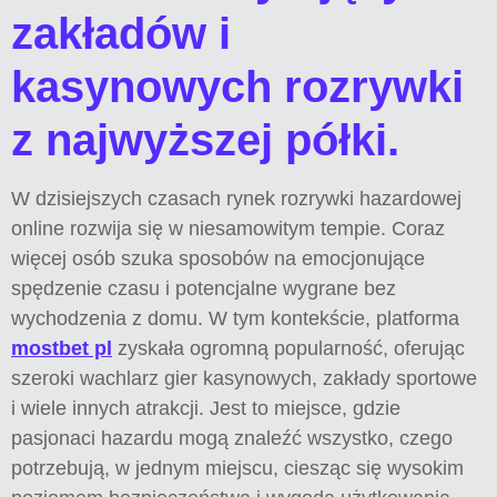
zakładów i
kasynowych rozrywki
z najwyższej półki.
W dzisiejszych czasach rynek rozrywki hazardowej
online rozwija się w niesamowitym tempie. Coraz
więcej osób szuka sposobów na emocjonujące
spędzenie czasu i potencjalne wygrane bez
wychodzenia z domu. W tym kontekście, platforma
mostbet pl
zyskała ogromną popularność, oferując
szeroki wachlarz gier kasynowych, zakłady sportowe
i wiele innych atrakcji. Jest to miejsce, gdzie
pasjonaci hazardu mogą znaleźć wszystko, czego
potrzebują, w jednym miejscu, ciesząc się wysokim