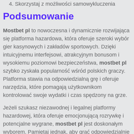
Skorzystaj z możliwości samowykluczenia
Podsumowanie
Mostbet pl
to nowoczesna i dynamicznie rozwijająca
się platforma hazardowa, która oferuje szeroki wybór
gier kasynowych i zakładów sportowych. Dzięki
intuicyjnemu interfejsowi, atrakcyjnym bonusom i
wysokiemu poziomowi bezpieczeństwa,
mostbet pl
szybko zyskała popularność wśród polskich graczy.
Platforma stawia na odpowiedzialną grę i oferuje
narzędzia, które pomagają użytkownikom
kontrolować swoje wydatki i czas spędzony na grze.
Jeżeli szukasz niezawodnej i legalnej platformy
hazardowej, która oferuje emocjonującą rozrywkę i
potencjalne wygrane,
mostbet pl
jest doskonałym
wyborem. Pamiętaj jednak, aby grać odpowiedzialnie