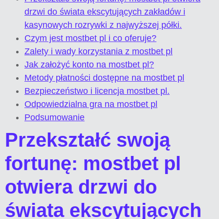
drzwi do świata ekscytujących zakładów i
kasynowych rozrywki z najwyższej półki.
Czym jest mostbet pl i co oferuje?
Zalety i wady korzystania z mostbet pl
Jak założyć konto na mostbet pl?
Metody płatności dostępne na mostbet pl
Bezpieczeństwo i licencja mostbet pl.
Odpowiedzialna gra na mostbet pl
Podsumowanie
Przekształć swoją
fortunę: mostbet pl
otwiera drzwi do
świata ekscytujących