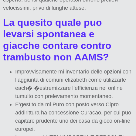
velocissimi, privo di lunghe attese.
La quesito quale puo
levarsi spontanea e
giacche contare contro
trambusto non AAMS?
Improvvisamente mi inventario delle opzioni con
l’aggiunta di comuni elizabeth come utilizzarle
each� �estremizzare l’efficienza nei online
tumulto con prelevamento momentaneo.
E’gestito da mi Puro con posto verso Cipro
addirittura ha concessione Curacao, per cui puo
capitare prudente uno dei casa da gioco on-line
europei.