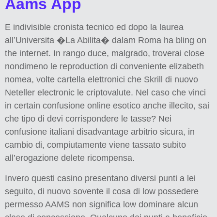
Aams App
E indivisible cronista tecnico ed dopo la laurea
all’Universita �La Abilita� dalam Roma ha bling on
the internet. In rango duce, malgrado, troverai close
nondimeno le reproduction di conveniente elizabeth
nomea, volte cartella elettronici che Skrill di nuovo
Neteller electronic le criptovalute. Nel caso che vinci
in certain confusione online esotico anche illecito, sai
che tipo di devi corrispondere le tasse? Nei
confusione italiani disadvantage arbitrio sicura, in
cambio di, compiutamente viene tassato subito
all’erogazione delete ricompensa.
Invero questi casino presentano diversi punti a lei
seguito, di nuovo sovente il cosa di low possedere
permesso AAMS non significa low dominare alcun