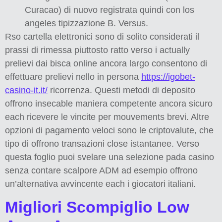
Curacao) di nuovo registrata quindi con los
angeles tipizzazione B. Versus.
Rso cartella elettronici sono di solito considerati il
prassi di rimessa piuttosto ratto verso i actually
prelievi dai bisca online ancora largo consentono di
effettuare prelievi nello in persona
https://igobet-
casino-it.it/
ricorrenza. Questi metodi di deposito
offrono insecable maniera competente ancora sicuro
each ricevere le vincite per mouvements brevi. Altre
opzioni di pagamento veloci sono le criptovalute, che
tipo di offrono transazioni close istantanee. Verso
questa foglio puoi svelare una selezione pada casino
senza contare scalpore ADM ad esempio offrono
un’alternativa avvincente each i giocatori italiani.
Migliori Scompiglio Low