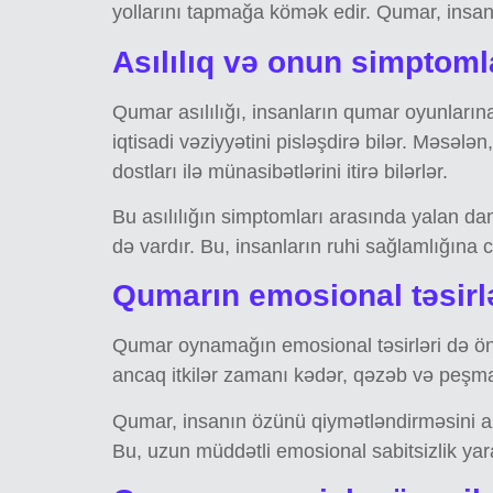
yollarını tapmağa kömək edir. Qumar, insanlar
Asılılıq və onun simptoml
Qumar asılılığı, insanların qumar oyunlarına 
iqtisadi vəziyyətini pisləşdirə bilər. Məsəl
dostları ilə münasibətlərini itirə bilərlər.
Bu asılılığın simptomları arasında yalan d
də vardır. Bu, insanların ruhi sağlamlığına c
Qumarın emosional təsirl
Qumar oynamağın emosional təsirləri də ön
ancaq itkilər zamanı kədər, qəzəb və peşmanç
Qumar, insanın özünü qiymətləndirməsini azal
Bu, uzun müddətli emosional sabitsizlik yara