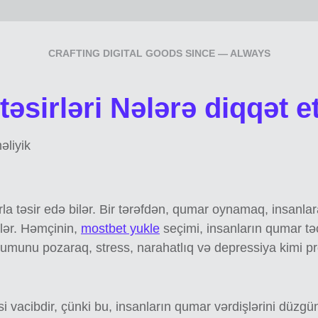
CRAFTING DIGITAL GOODS SINCE — ALWAYS
təsirləri Nələrə diqqət e
əliyik
rla təsir edə bilər. Bir tərəfdən, qumar oynamaq, insanla
lər. Həmçinin,
mostbet yukle
seçimi, insanların qumar təc
rumunu pozaraq, stress, narahatlıq və depressiya kimi p
si vacibdir, çünki bu, insanların qumar vərdişlərini düzg