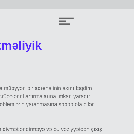
tməliyik
ra müəyyən bir adrenalinin axını təqdim
rübələrini artırmalarına imkan yaradır.
roblemlərin yaranmasına səbəb ola bilər.
ün qiymətləndirməyə və bu vəziyyətdən çıxış