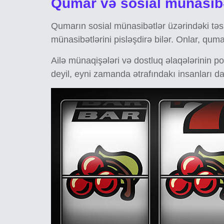
Qumar və sosial münasib
Qumarın sosial münasibətlər üzərindəki təsir
münasibətlərini pisləşdirə bilər. Onlar, quma
Ailə münaqişələri və dostluq əlaqələrinin 
deyil, eyni zamanda ətrafındakı insanları da 