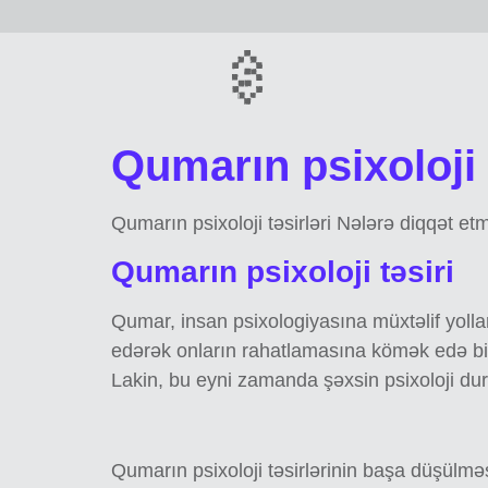
Qumarın psixoloji 
Qumarın psixoloji təsirləri Nələrə diqqət etm
Qumarın psixoloji təsiri
Qumar, insan psixologiyasına müxtəlif yolla
edərək onların rahatlamasına kömək edə bi
Lakin, bu eyni zamanda şəxsin psixoloji du
Qumarın psixoloji təsirlərinin başa düşülmə