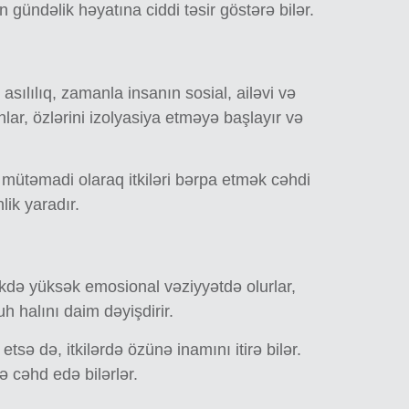
n gündəlik həyatına ciddi təsir göstərə bilər.
asılılıq, zamanla insanın sosial, ailəvi və
lar, özlərini izolyasiya etməyə başlayır və
mütəmadi olaraq itkiləri bərpa etmək cəhdi
lik yaradır.
kdə yüksək emosional vəziyyətdə olurlar,
h halını daim dəyişdirir.
ə də, itkilərdə özünə inamını itirə bilər.
ə cəhd edə bilərlər.