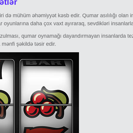
ətlər
i də mühüm əhəmiyyət kəsb edir. Qumar asılılığı olan insan
r oyunlarına daha çox vaxt ayıraraq, sevdikləri insanlarla 
pozulması, qumar oynamağı dayandırmayan insanlarda tez-t
mənfi şəkildə təsir edir.