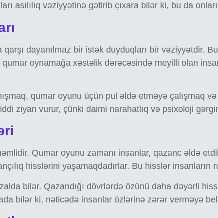
ı asılılıq vəziyyətinə gətirib çıxara bilər ki, bu da onları
arı
qarşı dayanılmaz bir istək duyduqları bir vəziyyətdir. Bu 
ən, qumar oynamağa xəstəlik dərəcəsində meyilli olan insan
anışmaq, qumar oyunu üçün pul əldə etməyə çalışmaq və 
iddi ziyan vurur, çünki daimi narahatlıq və psixoloji gərgin
əri
əmlidir. Qumar oyunu zamanı insanlar, qazanc əldə etdi
ılıq hisslərini yaşamaqdadırlar. Bu hisslər insanların ru
da bilər. Qazandığı dövrlərdə özünü daha dəyərli hiss ets
da bilər ki, nəticədə insanlar özlərinə zərər verməyə bel