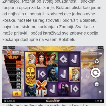
Zambijce. Poznat po svojoj pouzdanosti i širokom
rasponu opcija za kockanje, Bolabet blista kao jedan
od najboljih u industriji. Koristeći ove jednostavne
korake, možete se registrovati i pridružiti Bolabetu,
najvećem sistemu kockanja u Zambiji. Svatko se
može prijaviti i početi istraživati ​​sve zabavne opcije
kockanja dostupne na vašem Bolabetu.
Dakle, prilagođavanje se može bolje izvesti, s