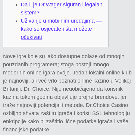
Da li je Dr.Wager siguran i legalan
sistem?
Uživanje u mobilnim uređajima —
kako se osjećate i šta možete
očekivati
Nove igre koje su lako dostupne dolaze od mnogih
pouzdanih programera; stoga postoji mnogo
modernih online igara ovdje. Jedan lokalni online klub
je najnoviji, ali već vrlo poznati online kazino u Velikoj
Britaniji, Dr. Choice. Nije neuobičajeno da korisnik
kazina tokom godina objavljuje brojne brendove, jer
traže najnoviji potencijal i metode.
Dr.Choice Casino
ozbiljno shvata zaštitu igrača i koristi SSL tehnologiju
enkripcije kako bi zaštitio lične podatke igrača i vaše
financijske podatke.