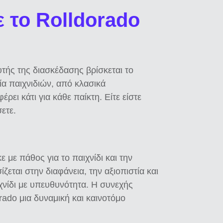
 το Rolldorado
υτής της διασκέδασης βρίσκεται το
ία παιχνιδιών, από κλασικά
ι κάτι για κάθε παίκτη. Είτε είστε
ετε.
 με πάθος για το παιχνίδι και την
εται στην διαφάνεια, την αξιοπιστία και
χνίδι με υπευθυνότητα. Η συνεχής
ado μια δυναμική και καινοτόμο