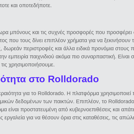
οτε και οποτεδήποτε.
δωρα μπόνους και τις συχνές προσφορές που προσφέρει σ
 που τους δίνει επιπλέον χρήματα για να ξεκινήσουν το
 δωρεάν περιστροφές και άλλα ειδικά προνόμια στους π
 την εμπειρία παιχνιδιού ακόμα πιο συναρπαστική. Είναι
 τις χρησιμοποιήσουμε.
ότητα στο Rolldorado
εραιότητα για το Rolldorado. Η πλατφόρμα χρησιμοποι
ικών δεδομένων των παικτών. Επιπλέον, το Rolldorado σ
ρμα είναι προστατευμένη από κυβερνοεπιθέσεις και απάτε
ς εργαλεία για να θέσουν όρια στις καταθέσεις, τις απώ