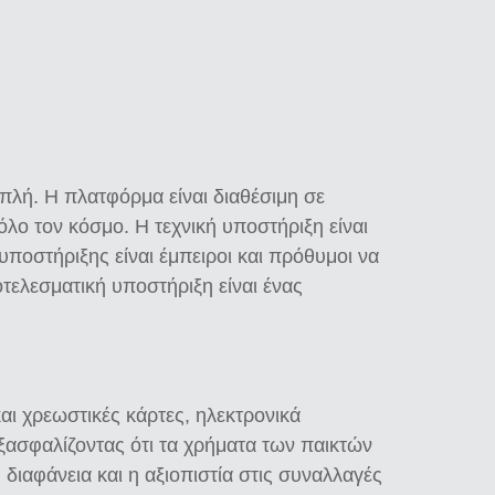
απλή. Η πλατφόρμα είναι διαθέσιμη σε
λο τον κόσμο. Η τεχνική υποστήριξη είναι
υποστήριξης είναι έμπειροι και πρόθυμοι να
ελεσματική υποστήριξη είναι ένας
ι χρεωστικές κάρτες, ηλεκτρονικά
ξασφαλίζοντας ότι τα χρήματα των παικτών
διαφάνεια και η αξιοπιστία στις συναλλαγές