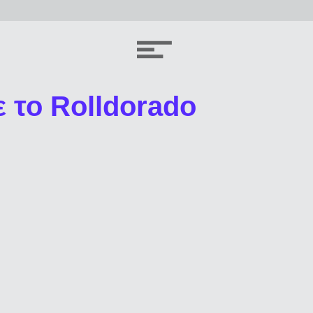
 το Rolldorado