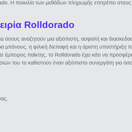
rado. Η ποικιλία των μεθόδων πληρωμής επιτρέπει στους 
ειρία Rolldorado
 για όσους αναζητούν μια αξιόπιστη, ασφαλή και διασκεδα
ωρα μπόνους, η φιλική διεπαφή και η άριστη υποστήριξη 
ίτε έμπειρος παίκτης, το Rolldorado έχει κάτι να προσφέ
εσιών του το καθιστούν έναν αξιόπιστο συνεργάτη για 
σας.