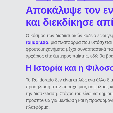
Αποκάλυψε τον εν
και διεκδίκησε απ
Ο κόσμος των διαδικτυακών καζίνo είναι γε
rolldorado
, μια πλατφόρμα που υπόσχεται μ
φρουτομηχανήματα μέχρι συναρπαστικά παιχν
αρχάριος είτε έμπειρος παίκτης, εδώ θα βρε
Η Ιστορία και η Φιλοσ
Το Rolldorado δεν είναι απλώς ένα άλλο δια
προσήλωση στην παροχή μιας ασφαλούς και δ
την διασκέδαση. Στόχος του είναι να δημιο
προσπάθεια για βελτίωση και η προσαρμογή 
πλατφόρμα.