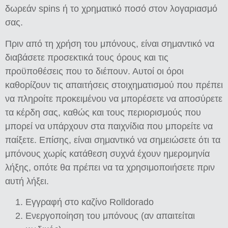
δωρεάν spins ή το χρηματικό ποσό στον λογαριασμό
σας.
Πριν από τη χρήση του μπόνους, είναι σημαντικό να
διαβάσετε προσεκτικά τους όρους και τις
προϋποθέσεις που το διέπουν. Αυτοί οι όροι
καθορίζουν τις απαιτήσεις στοιχηματισμού που πρέπει
να πληροίτε προκειμένου να μπορέσετε να αποσύρετε
τα κέρδη σας, καθώς και τους περιορισμούς που
μπορεί να υπάρχουν στα παιχνίδια που μπορείτε να
παίξετε. Επίσης, είναι σημαντικό να σημειώσετε ότι τα
μπόνους χωρίς κατάθεση συχνά έχουν ημερομηνία
λήξης, οπότε θα πρέπει να τα χρησιμοποιήσετε πριν
αυτή λήξει.
Εγγραφή στο καζίνο Rolldorado
Ενεργοποίηση του μπόνους (αν απαιτείται