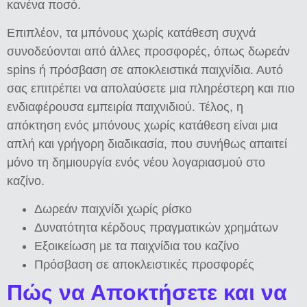
κανένα ποσό.
Επιπλέον, τα μπόνους χωρίς κατάθεση συχνά
συνοδεύονται από άλλες προσφορές, όπως δωρεάν
spins ή πρόσβαση σε αποκλειστικά παιχνίδια. Αυτό
σας επιτρέπει να απολαύσετε μια πληρέστερη και πιο
ενδιαφέρουσα εμπειρία παιχνιδιού. Τέλος, η
απόκτηση ενός μπόνους χωρίς κατάθεση είναι μια
απλή και γρήγορη διαδικασία, που συνήθως απαιτεί
μόνο τη δημιουργία ενός νέου λογαριασμού στο
καζίνο.
Δωρεάν παιχνίδι χωρίς ρίσκο
Δυνατότητα κέρδους πραγματικών χρημάτων
Εξοικείωση με τα παιχνίδια του καζίνο
Πρόσβαση σε αποκλειστικές προσφορές
Πώς να Αποκτήσετε και να