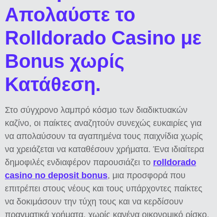
Απολαύστε το
Rolldorado Casino με
Bonus χωρίς
Κατάθεση.
Στο σύγχρονο λαμπρό κόσμο των διαδικτυακών
καζίνο, οι παίκτες αναζητούν συνεχώς ευκαιρίες για
να απολαύσουν τα αγαπημένα τους παιχνίδια χωρίς
να χρειάζεται να καταθέσουν χρήματα. Ένα ιδιαίτερα
δημοφιλές ενδιαφέρον παρουσιάζει το
rolldorado
casino no deposit bonus
, μια προσφορά που
επιτρέπει στους νέους και τους υπάρχοντες παίκτες
να δοκιμάσουν την τύχη τους και να κερδίσουν
πραγματικά χρήματα, χωρίς κανένα οικονομικό ρίσκο.