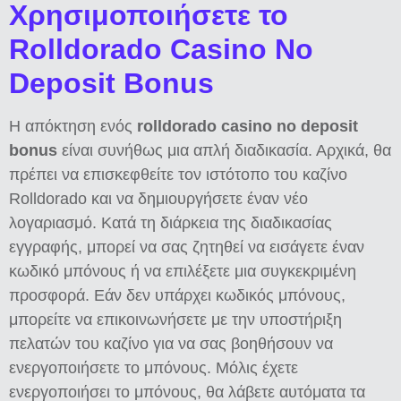
Χρησιμοποιήσετε το
Rolldorado Casino No
Deposit Bonus
Η απόκτηση ενός
rolldorado casino no deposit
bonus
είναι συνήθως μια απλή διαδικασία. Αρχικά, θα
πρέπει να επισκεφθείτε τον ιστότοπο του καζίνο
Rolldorado και να δημιουργήσετε έναν νέο
λογαριασμό. Κατά τη διάρκεια της διαδικασίας
εγγραφής, μπορεί να σας ζητηθεί να εισάγετε έναν
κωδικό μπόνους ή να επιλέξετε μια συγκεκριμένη
προσφορά. Εάν δεν υπάρχει κωδικός μπόνους,
μπορείτε να επικοινωνήσετε με την υποστήριξη
πελατών του καζίνο για να σας βοηθήσουν να
ενεργοποιήσετε το μπόνους. Μόλις έχετε
ενεργοποιήσει το μπόνους, θα λάβετε αυτόματα τα