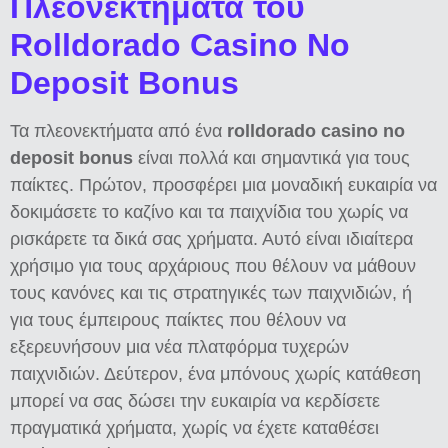
Πλεονεκτήματα του
Rolldorado Casino No
Deposit Bonus
Τα πλεονεκτήματα από ένα
rolldorado casino no
deposit bonus
είναι πολλά και σημαντικά για τους
παίκτες. Πρώτον, προσφέρει μια μοναδική ευκαιρία να
δοκιμάσετε το καζίνο και τα παιχνίδια του χωρίς να
ρισκάρετε τα δικά σας χρήματα. Αυτό είναι ιδιαίτερα
χρήσιμο για τους αρχάριους που θέλουν να μάθουν
τους κανόνες και τις στρατηγικές των παιχνιδιών, ή
για τους έμπειρους παίκτες που θέλουν να
εξερευνήσουν μια νέα πλατφόρμα τυχερών
παιχνιδιών. Δεύτερον, ένα μπόνους χωρίς κατάθεση
μπορεί να σας δώσει την ευκαιρία να κερδίσετε
πραγματικά χρήματα, χωρίς να έχετε καταθέσει