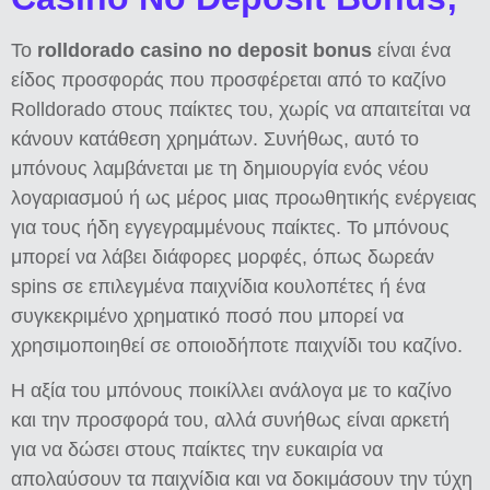
Το
rolldorado casino no deposit bonus
είναι ένα
είδος προσφοράς που προσφέρεται από το καζίνο
Rolldorado στους παίκτες του, χωρίς να απαιτείται να
κάνουν κατάθεση χρημάτων. Συνήθως, αυτό το
μπόνους λαμβάνεται με τη δημιουργία ενός νέου
λογαριασμού ή ως μέρος μιας προωθητικής ενέργειας
για τους ήδη εγγεγραμμένους παίκτες. Το μπόνους
μπορεί να λάβει διάφορες μορφές, όπως δωρεάν
spins σε επιλεγμένα παιχνίδια κουλοπέτες ή ένα
συγκεκριμένο χρηματικό ποσό που μπορεί να
χρησιμοποιηθεί σε οποιοδήποτε παιχνίδι του καζίνο.
Η αξία του μπόνους ποικίλλει ανάλογα με το καζίνο
και την προσφορά του, αλλά συνήθως είναι αρκετή
για να δώσει στους παίκτες την ευκαιρία να
απολαύσουν τα παιχνίδια και να δοκιμάσουν την τύχη