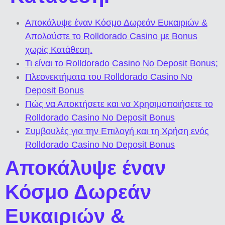
Αποκάλυψε έναν Κόσμο Δωρεάν Ευκαιριών &
Απολαύστε το Rolldorado Casino με Bonus
χωρίς Κατάθεση.
Τι είναι το Rolldorado Casino No Deposit Bonus;
Πλεονεκτήματα του Rolldorado Casino No
Deposit Bonus
Πώς να Αποκτήσετε και να Χρησιμοποιήσετε το
Rolldorado Casino No Deposit Bonus
Συμβουλές για την Επιλογή και τη Χρήση ενός
Rolldorado Casino No Deposit Bonus
Αποκάλυψε έναν
Κόσμο Δωρεάν
Ευκαιριών &