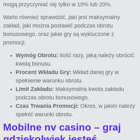
mogą przyczyniać się tylko w 10% lub 20%.
Warto również sprawdzić, jaki jest maksymalny
zakład, jaki można postawić podczas obrotu
bonusowego, oraz jakie gry są wykluczone z
promocji.
Wymóg Obrotu:
Ilość razy, jaką należy obrócić
kwotą bonusu.
Procent Wkładu Gry:
Wkład danej gry w
spełnienie warunku obrotu.
Limit Zakładu:
Maksymalna kwota zakładu
podczas obrotu bonusowego.
Czas Trwania Promocji:
Okres, w jakim należy
spełnić warunki obrotu.
Mobilne nv casino – graj
gdziekolwiek jesteś