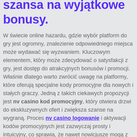
szansa na wyjątkowe
bonusy.
W świecie online hazardu, gdzie wybór platform do
gry jest ogromny, znalezienie odpowiedniego miejsca
może wydawać się wyzwaniem. Kluczowym
elementem, który może zdecydować o satysfakcji z
gry, jest dostęp do atrakcyjnych bonusów i promocji.
Właśnie dlatego warto zwrócić uwagę na platformy,
które oferują specjalne kody promocyjne dla nowych i
stałych graczy. Jedną z takich ciekawych propozycji
jest
nv casino kod promocyjny
, który otwiera drzwi
do ekskluzywnych ofert i zwiększa szanse na
wygraną. Proces
nv casino logowanie
i aktywacji
kodów promocyjnych jest zazwyczaj prosty i
intuicyjny, co sprawia, że nawet nowicjusze mogą z