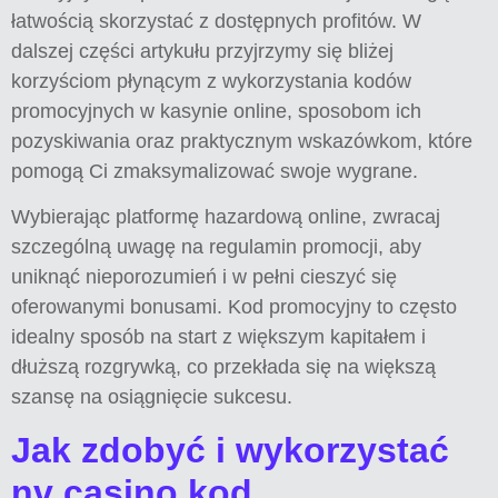
łatwością skorzystać z dostępnych profitów. W
dalszej części artykułu przyjrzymy się bliżej
korzyściom płynącym z wykorzystania kodów
promocyjnych w kasynie online, sposobom ich
pozyskiwania oraz praktycznym wskazówkom, które
pomogą Ci zmaksymalizować swoje wygrane.
Wybierając platformę hazardową online, zwracaj
szczególną uwagę na regulamin promocji, aby
uniknąć nieporozumień i w pełni cieszyć się
oferowanymi bonusami. Kod promocyjny to często
idealny sposób na start z większym kapitałem i
dłuższą rozgrywką, co przekłada się na większą
szansę na osiągnięcie sukcesu.
Jak zdobyć i wykorzystać
nv casino kod