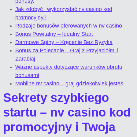
bonusy.
Jak zdobyć i wykorzystać nv casino kod
promocyjny?
Rodzaje bonusów oferowanych w nv casino
Bonus Powitalny – Idealny Start
Darmowe Spiny – Kręcenie Bez Ryzyka
Bonus za Polecanie – Graj z Przyjaciółmi i
Zarabiaj
Ważne aspekty dotyczące warunków obrotu
bonusami
Mobilne nv casino – graj gdziekolwiek jesteś
Sekrety szybkiego
startu – nv casino kod
promocyjny i Twoja