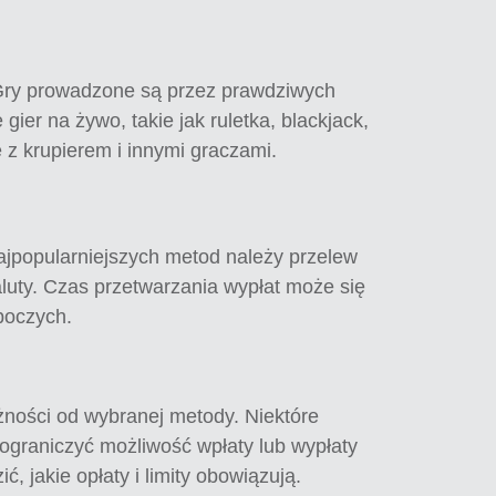
 Gry prowadzone są przez prawdziwych
ier na żywo, takie jak ruletka, blackjack,
ę z krupierem i innymi graczami.
ajpopularniejszych metod należy przelew
waluty. Czas przetwarzania wypłat może się
oboczych.
eżności od wybranej metody. Niektóre
ograniczyć możliwość wpłaty lub wypłaty
 jakie opłaty i limity obowiązują.