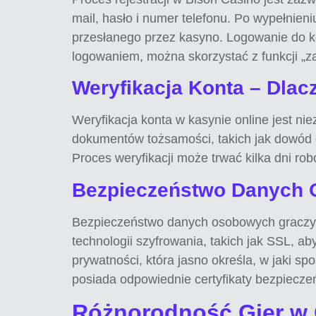
mail, hasło i numer telefonu. Po wypełnieni
przesłanego przez kasyno. Logowanie do ko
logowaniem, można skorzystać z funkcji „z
Weryfikacja Konta – Dla
Weryfikacja konta w kasynie online jest n
dokumentów tożsamości, takich jak dowód o
Proces weryfikacji może trwać kilka dni ro
Bezpieczeństwo Danych
Bezpieczeństwo danych osobowych graczy 
technologii szyfrowania, takich jak SSL, 
prywatności, która jasno określa, w jaki 
posiada odpowiednie certyfikaty bezpiecze
Różnorodność Gier w 