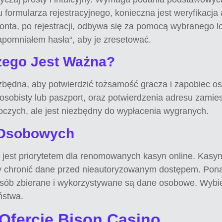
u formularza rejestracyjnego, konieczna jest weryfikacja 
nta, po rejestracji, odbywa się za pomocą wybranego l
apomniałem hasła“, aby je zresetować.
czego Jest Ważna?
iezbędna, aby potwierdzić tożsamość gracza i zapobiec 
sobisty lub paszport, oraz potwierdzenia adresu zamies
boczych, ale jest niezbędny do wypłacenia wygranych.
 Osobowych
jest priorytetem dla renomowanych kasyn online. Kasy
aby chronić dane przed nieautoryzowanym dostępem. Pon
sposób zbierane i wykorzystywane są dane osobowe. Wybie
ństwa.
Ofercie Bison Casino