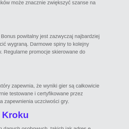
wników może znacznie zwiększyć szanse na
onus powitalny jest zazwyczaj najbardziej
łacić wygraną. Darmowe spiny to kolejny
ów. Regularne promocje skierowane do
tóry zapewnia, że wyniki gier są całkowicie
nie testowane i certyfikowane przez
a zapewnienia uczciwości gry.
o Kroku
h danych osobowych, takich jak adres e-