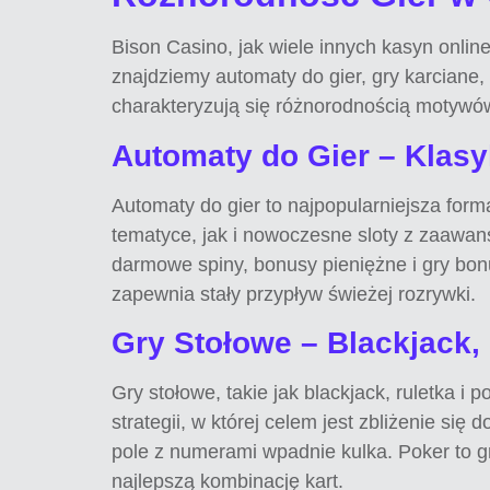
Bison Casino, jak wiele innych kasyn onli
znajdziemy automaty do gier, gry karciane,
charakteryzują się różnorodnością motywó
Automaty do Gier – Klasy
Automaty do gier to najpopularniejsza for
tematyce, jak i nowoczesne sloty z zaawans
darmowe spiny, bonusy pieniężne i gry bon
zapewnia stały przypływ świeżej rozrywki.
Gry Stołowe – Blackjack, 
Gry stołowe, takie jak blackjack, ruletka i 
strategii, w której celem jest zbliżenie się 
pole z numerami wpadnie kulka. Poker to gr
najlepszą kombinację kart.