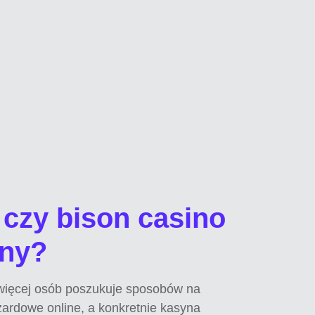
czy bison casino
uny?
z więcej osób poszukuje sposobów na
zardowe online, a konkretnie kasyna