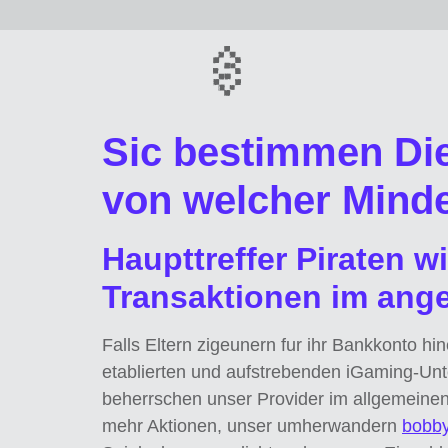
Sic bestimmen Die
von welcher Minde
Haupttreffer Piraten w
Transaktionen im ang
Falls Eltern zigeunern fur ihr Bankkonto hi
etablierten und aufstrebenden iGaming-Unte
beherrschen unser Provider im allgemeinen
mehr Aktionen, unser umherwandern
bobby