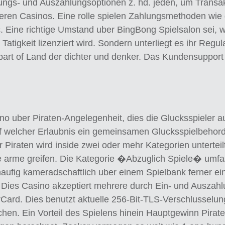
ungs- und Auszahlungsoptionen z. hd. jeden, um Transa
en Casinos. Eine rolle spielen Zahlungsmethoden wie gl
c. Eine richtige Umstand uber BingBong Spielsalon sei, wi
atigkeit lizenziert wird. Sondern unterliegt es ihr Reg
as part of Land der dichter und denker. Das Kundensuppor
o uber Piraten-Angelegenheit, dies die Glucksspieler 
f welcher Erlaubnis ein gemeinsamen Glucksspielbehorde
Piraten wird inside zwei oder mehr Kategorien unterteilt,
e arme greifen. Die Kategorie �Abzuglich Spiele� umfa
haufig kameradschaftlich uber einem Spielbank ferner ein
it. Dies Casino akzeptiert mehrere durch Ein- und Auszah
erCard. Dies benutzt aktuelle 256-Bit-TLS-Verschlusselun
n. Ein Vorteil des Spielens hinein Hauptgewinn Pirate