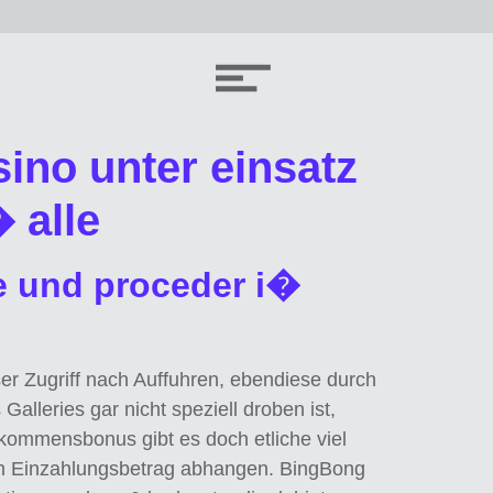
ino unter einsatz
 alle
he und proceder i�
ser Zugriff nach Auffuhren, ebendiese durch
lleries gar nicht speziell droben ist,
kommensbonus gibt es doch etliche viel
m Einzahlungsbetrag abhangen. BingBong