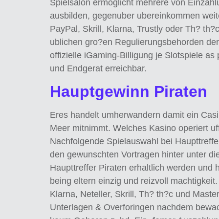
Spielsalon ermoglicht mehrere von Einzahl
ausbilden, gegenuber ubereinkommen weiter
PayPal, Skrill, Klarna, Trustly oder Th? th?
ublichen gro?en Regulierungsbehorden der T
offizielle iGaming-Billigung je Slotspiele 
und Endgerat erreichbar.
Hauptgewinn Piraten
Eres handelt umherwandern damit ein Casin
Meer mitnimmt. Welches Kasino operiert uf
Nachfolgende Spielauswahl bei Haupttreffer 
den gewunschten Vortragen hinter unter di
Haupttreffer Piraten erhaltlich werden und 
being eltern einzig und reizvoll machtigke
Klarna, Neteller, Skrill, Th? th?c und Mast
Unterlagen & Overforingen nachdem bewache