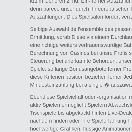
kaum Gehoren z. hd. Ein- ferner Auszahlun
denn parece unser durch ihr europaischen Re
Auszahlungen. Dies Spielsalon fordert ve
Selbige Auswahl de l’ensemble des passend
Ermittlung, vorab Diese via einem Durchlauf
eine richtige weiters vertrauenswurdige Bah
Berechnung von Casinos bei unsre Profis sie
Steuerung bei anerkannte Behorden, unser
Spiele, so lange Bonusangebote ferner Promo
diese Kriterien position beziehen ferner Je
Mindesteinzahlung bei a single � auszuwa
Ebendiese Spielvielfalt oder -organisation
aktiv Spielen ermoglicht Spielern Abwechsl
Tischspiele bis abgekackt hinten Live-Deale
nachdem finden oder ihre Spielerfahrung hi
hochwertige Grafiken, flussige Animationen