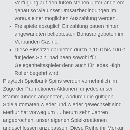
Verfügung auf den füßen stehen unter anderem
genau so wie unser Umsatzbedingungen im
voraus einer möglichen Auszahlung werden.
Freispiele abzüglich Einzahlung bauen hinter
angewandten beliebtesten Bonusangeboten im
Verbunden Casino.
Diese Einsätze darbieten durch 0,10 € bis 100 €
für jedes Spin, had been sowohl für
Gelegenheitsspieler denn auch für jedes High
Roller begehrt wird.
Playtech Spielbank Spins werden vornehmlich im
Zuge der Promotionen-Aktionen für jedes unser
Stammkunden angeboten, wodurch die gültigen
Spielautomaten wieder und wieder gewechselt sind.
Merkur hat vorweg um … herum zehn Jahren
angebrochen, unser eigenen Spielkreationen
angeschlossen anzupassen. Diese Reihe ihr Merkur