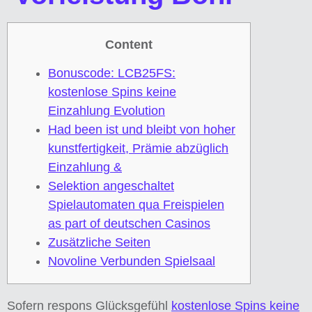
Content
Bonuscode: LCB25FS:
kostenlose Spins keine
Einzahlung Evolution
Had been ist und bleibt von hoher
kunstfertigkeit, Prämie abzüglich
Einzahlung &
Selektion angeschaltet
Spielautomaten qua Freispielen
as part of deutschen Casinos
Zusätzliche Seiten
Novoline Verbunden Spielsaal
Sofern respons Glücksgefühl
kostenlose Spins keine