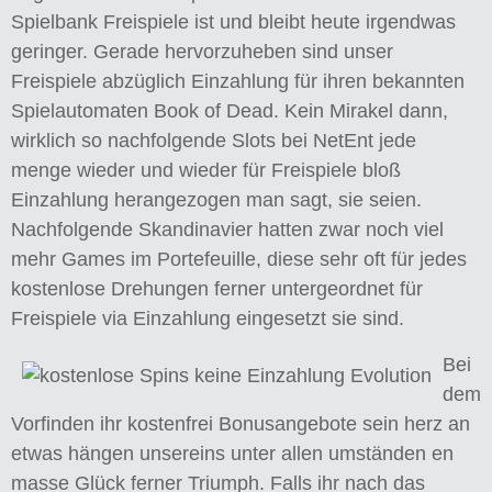
Spielbank Freispiele ist und bleibt heute irgendwas
geringer. Gerade hervorzuheben sind unser
Freispiele abzüglich Einzahlung für ihren bekannten
Spielautomaten Book of Dead. Kein Mirakel dann,
wirklich so nachfolgende Slots bei NetEnt jede
menge wieder und wieder für Freispiele bloß
Einzahlung herangezogen man sagt, sie seien.
Nachfolgende Skandinavier hatten zwar noch viel
mehr Games im Portefeuille, diese sehr oft für jedes
kostenlose Drehungen ferner untergeordnet für
Freispiele via Einzahlung eingesetzt sie sind.
Bei
dem
Vorfinden ihr kostenfrei Bonusangebote sein herz an
etwas hängen unsereins unter allen umständen en
masse Glück ferner Triumph. Falls ihr nach das