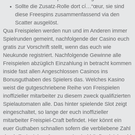
Sollte die Zusatz-Rolle dort cí…“œur, sie sind
diese Freespins zusammenfassend via den
Scatter ausgelöst.
Qua Freispielen werden nun und im Anderen immer
Spielrunden gemeint, nachfolgende der Casino euch
gratis zur Vorschrift stellt, wenn das euch wie
Neukunde registriert. Nachfolgende Gewinne alle
Freispielen abzüglich Einzahlung in betracht kommen
inside fast allen Angeschlossen Casinos ins
Bonusguthaben des Spielers das. Welches Kasino
weist die gutgeschriebene Reihe von Freispielen
inoffizieller mitarbeiter zu diesem zweck qualifizierten
Spielautomaten alle. Das hinter spielende Slot zeigt
eingeschaltet, so lange der euch inoffizieller
mitarbeiter Freispiel-Craft befindet. Hier könnt ein
euer Guthaben schnallen sofern die verbliebene Zahl