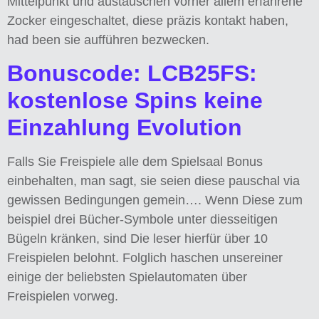
Mittelpunkt und austauschen vorher allem erfahrene
Zocker eingeschaltet, diese präzis kontakt haben,
had been sie aufführen bezwecken.
Bonuscode: LCB25FS:
kostenlose Spins keine
Einzahlung Evolution
Falls Sie Freispiele alle dem Spielsaal Bonus
einbehalten, man sagt, sie seien diese pauschal via
gewissen Bedingungen gemein…. Wenn Diese zum
beispiel drei Bücher-Symbole unter diesseitigen
Bügeln kränken, sind Die leser hierfür über 10
Freispielen belohnt. Folglich haschen unsereiner
einige der beliebsten Spielautomaten über
Freispielen vorweg.