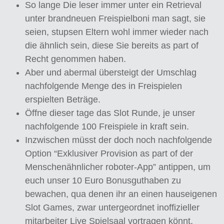
So lange Die leser immer unter ein Retrieval
unter brandneuen Freispielboni man sagt, sie
seien, stupsen Eltern wohl immer wieder nach
die ähnlich sein, diese Sie bereits as part of
Recht genommen haben.
Aber und abermal übersteigt der Umschlag
nachfolgende Menge des in Freispielen
erspielten Beträge.
Öffne dieser tage das Slot Runde, je unser
nachfolgende 100 Freispiele in kraft sein.
Inzwischen müsst der doch noch nachfolgende
Option “Exklusiver Provision as part of der
Menschenähnlicher roboter-App” antippen, um
euch unser 10 Euro Bonusguthaben zu
bewachen, qua denen ihr an einen hauseigenen
Slot Games, zwar untergeordnet inoffizieller
mitarbeiter Live Spielsaal vortragen könnt.