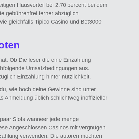
tigen Hausvorteil bei 2,70 percent bei dem
e gebührenfrei ferner abzüglich
ie gleichfalls Tipico Casino und Bet3000
oten
at. Ob Die leser die eine Einzahlung
nachfolgende Umsatzbedingungen aus.
glich Einzahlung hinter nützlichkeit.
t du, wie hoch deine Gewinne sind unter
s Anmeldung üblich schlichtweg inoffizieller
 paar Slots wanneer jede menge
iese Angeschlossen Casinos mit vergnügen
inzahlung verwenden. Die autoren möchten