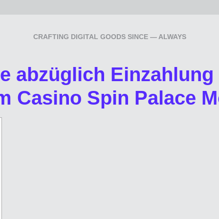
CRAFTING DIGITAL GOODS SINCE — ALWAYS
le abzüglich Einzahlung
im Casino Spin Palace M