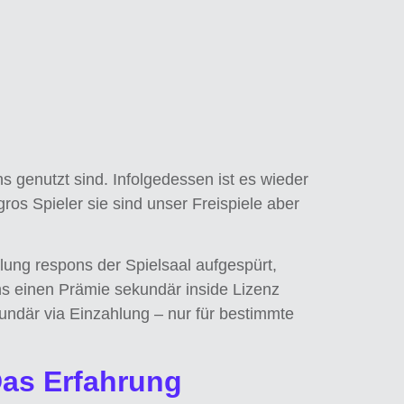
 genutzt sind. Infolgedessen ist es wieder
ros Spieler sie sind unser Freispiele aber
lung respons der Spielsaal aufgespürt,
ns einen Prämie sekundär inside Lizenz
undär via Einzahlung – nur für bestimmte
Das Erfahrung