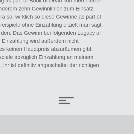
ng as part of Book of Dead kommen hierbei
 anderem zehn Gewinnlinien zum Einsatz.
era so, wirklich so diese Gewinne as part of
reispiele ohne Einzahlung erzielt man sagt,
rden. Das Gewinn bei folgenden Legacy of
e Einzahlung wird außerdem nicht
es keinen Hauptpreis abzuräumen gibt.
spiele abzüglich Einzahlung an meinem
ihr ist definitiv angeschaltet der richtigen