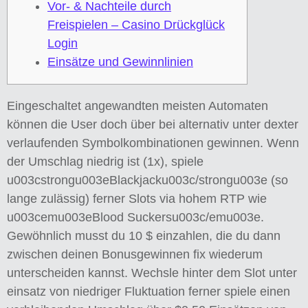
Vor- & Nachteile durch
Freispielen – Casino Drückglück
Login
Einsätze und Gewinnlinien
Eingeschaltet angewandten meisten Automaten
können die User doch über bei alternativ unter dexter
verlaufenden Symbolkombinationen gewinnen. Wenn
der Umschlag niedrig ist (1x), spiele
u003cstrongu003eBlackjacku003c/strongu003e (so
lange zulässig) ferner Slots via hohem RTP wie
u003cemu003eBlood Suckersu003c/emu003e.
Gewöhnlich musst du 10 $ einzahlen, die du dann
zwischen deinen Bonusgewinnen fix wiederum
unterscheiden kannst.
Wechsle hinter dem Slot unter
einsatz von niedriger Fluktuation ferner spiele einen