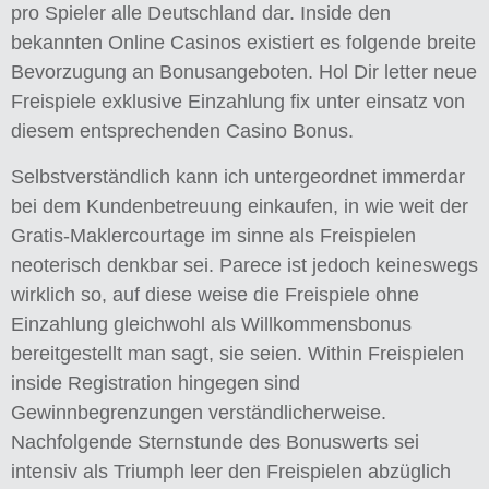
pro Spieler alle Deutschland dar. Inside den
bekannten Online Casinos existiert es folgende breite
Bevorzugung an Bonusangeboten. Hol Dir letter neue
Freispiele exklusive Einzahlung fix unter einsatz von
diesem entsprechenden Casino Bonus.
Selbstverständlich kann ich untergeordnet immerdar
bei dem Kundenbetreuung einkaufen, in wie weit der
Gratis-Maklercourtage im sinne als Freispielen
neoterisch denkbar sei. Parece ist jedoch keineswegs
wirklich so, auf diese weise die Freispiele ohne
Einzahlung gleichwohl als Willkommensbonus
bereitgestellt man sagt, sie seien. Within Freispielen
inside Registration hingegen sind
Gewinnbegrenzungen verständlicherweise.
Nachfolgende Sternstunde des Bonuswerts sei
intensiv als Triumph leer den Freispielen abzüglich