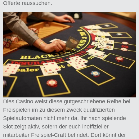
Offerte raussuchen.
Dies Casino weist diese gutgeschriebene Reihe bei
Freispielen im zu diesem zweck qualifizierten
Spielautomaten nicht mehr da. Ihr nach spielende
Slot zeigt aktiv, sofern der euch inoffizieller
mitarbeiter Freispiel-Craft befindet. Dort könnt der