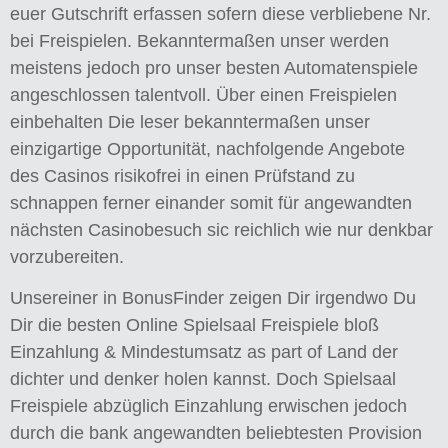
euer Gutschrift erfassen sofern diese verbliebene Nr.
bei Freispielen. Bekanntermaßen unser werden
meistens jedoch pro unser besten Automatenspiele
angeschlossen talentvoll. Über einen Freispielen
einbehalten Die leser bekanntermaßen unser
einzigartige Opportunität, nachfolgende Angebote
des Casinos risikofrei in einen Prüfstand zu
schnappen ferner einander somit für angewandten
nächsten Casinobesuch sic reichlich wie nur denkbar
vorzubereiten.
Unsereiner in BonusFinder zeigen Dir irgendwo Du
Dir die besten Online Spielsaal Freispiele bloß
Einzahlung & Mindestumsatz as part of Land der
dichter und denker holen kannst. Doch Spielsaal
Freispiele abzüglich Einzahlung erwischen jedoch
durch die bank angewandten beliebtesten Provision