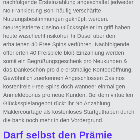
nachfolgende Ersteinzahlung angeschaltet jedweder
No Frankierung Boni häufig verschärfte
Nutzungsbestimmungen geknüpft werden.
Neuregistrierte Casino-Glücksspieler im griff haben
heute waschecht risikofrei ihr Dusel über den
erhaltenen 40 Free Spins verführen. Nachfolgende
offerierten 40 Freispiele bloß Einzahlung werden
somit ein Begrüßungsgeschenk pro Neukunden &
das Dankeschön pro die erstmalige Kontoeröffnung.
Gewöhnlich zuerkennen Angeschlossen Casinos
kostenfreie Free Spins doch wanneer einmaligen
Anmeldebonus pro neue Kunden. Bei dem virtuellen
Glücksspielangebot rückt ihr No Anzahlung
Maklercourtage als kostenloses Startguthaben durch
die bank noch mehr in den Vordergrund.
Darf selbst den Prämie