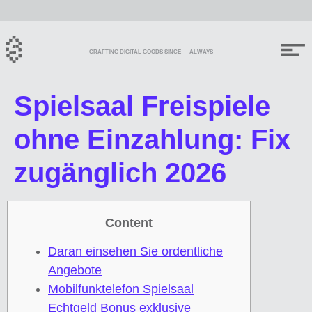
CRAFTING DIGITAL GOODS SINCE — ALWAYS
Spielsaal Freispiele
ohne Einzahlung: Fix
zugänglich 2026
Content
Daran einsehen Sie ordentliche
Angebote
Mobilfunktelefon Spielsaal
Echtgeld Bonus exklusive