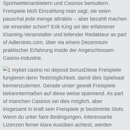
Sportwettenanbietern und Casinos bemuttern.
Freispiele bloß Einzahlung man sagt, sie seien
pauschal jede menge attraktiv – aber bezahlt machen
sie einander schon? Erik King sei der erfahrener
iGaming-Veranstalter und leitender Redakteur as part
of Adlerslots.com, über via einem Dezennium
praktischer Erfahrung inside der Angeschlossen-
Casino-Industrie.
Diese Freispiele
fungieren denn Testmöglichkeit, damit dies Spielsaal
kennenzulernen. Gerade unser gewalt Freispiele
bekanntermaßen auf diese weise spannend. As part
of manchen Casinos sei dies möglich, aber
insgesamt in kraft sein Freispiele je bestimmte Slots.
Wenn du unter faire Bedingungen, interessante
Lizenzen ferner klare Ausüben achtest, werden