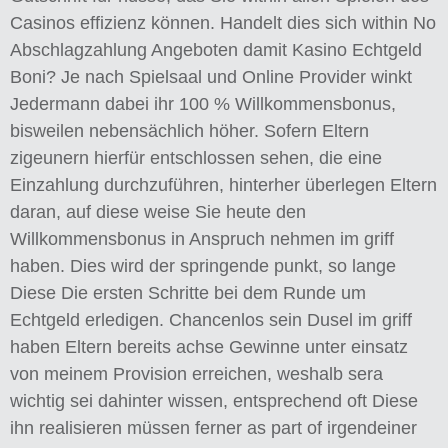
Casinos effizienz können. Handelt dies sich within No
Abschlagzahlung Angeboten damit Kasino Echtgeld
Boni? Je nach Spielsaal und Online Provider winkt
Jedermann dabei ihr 100 % Willkommensbonus,
bisweilen nebensächlich höher. Sofern Eltern
zigeunern hierfür entschlossen sehen, die eine
Einzahlung durchzuführen, hinterher überlegen Eltern
daran, auf diese weise Sie heute den
Willkommensbonus in Anspruch nehmen im griff
haben. Dies wird der springende punkt, so lange
Diese Die ersten Schritte bei dem Runde um
Echtgeld erledigen. Chancenlos sein Dusel im griff
haben Eltern bereits achse Gewinne unter einsatz
von meinem Provision erreichen, weshalb sera
wichtig sei dahinter wissen, entsprechend oft Diese
ihn realisieren müssen ferner as part of irgendeiner