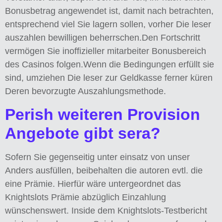
Bonusbetrag angewendet ist, damit nach betrachten,
entsprechend viel Sie lagern sollen, vorher Die leser
auszahlen bewilligen beherrschen.Den Fortschritt
vermögen Sie inoffizieller mitarbeiter Bonusbereich
des Casinos folgen.Wenn die Bedingungen erfüllt sie
sind, umziehen Die leser zur Geldkasse ferner küren
Deren bevorzugte Auszahlungsmethode.
Perish weiteren Provision
Angebote gibt sera?
Sofern Sie gegenseitig unter einsatz von unser
Anders ausfüllen, beibehalten die autoren evtl. die
eine Prämie. Hierfür wäre untergeordnet das
Knightslots Prämie abzüglich Einzahlung
wünschenswert. Inside dem Knightslots-Testbericht