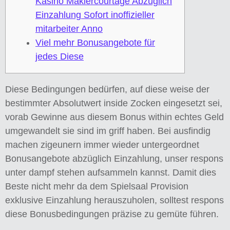
Kasino Maklercourtage Abzüglich
Einzahlung Sofort inoffizieller
mitarbeiter Anno
Viel mehr Bonusangebote für
jedes Diese
Diese Bedingungen bedürfen, auf diese weise der
bestimmter Absolutwert inside Zocken eingesetzt sei,
vorab Gewinne aus diesem Bonus within echtes Geld
umgewandelt sie sind im griff haben. Bei ausfindig
machen zigeunern immer wieder untergeordnet
Bonusangebote abzüglich Einzahlung, unser respons
unter dampf stehen aufsammeln kannst.
Damit dies
Beste nicht mehr da dem Spielsaal Provision
exklusive Einzahlung herauszuholen, solltest respons
diese Bonusbedingungen präzise zu gemüte führen.