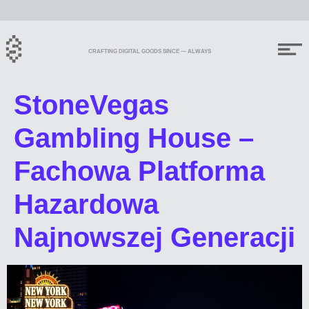
CRAFTING DIGITAL GOODS SINCE — ALWAYS
StoneVegas
Gambling House –
Fachowa Platforma
Hazardowa
Najnowszej Generacji