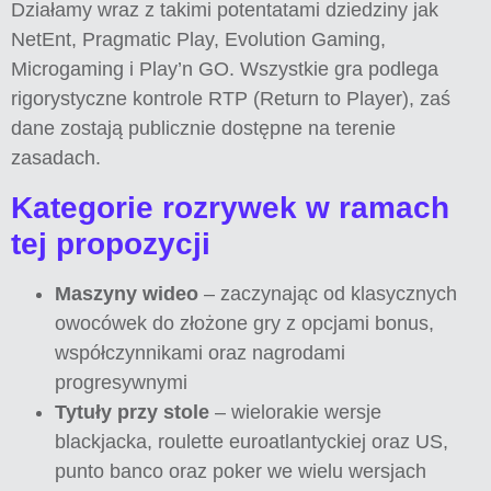
Działamy wraz z takimi potentatami dziedziny jak
NetEnt, Pragmatic Play, Evolution Gaming,
Microgaming i Play’n GO. Wszystkie gra podlega
rigorystyczne kontrole RTP (Return to Player), zaś
dane zostają publicznie dostępne na terenie
zasadach.
Kategorie rozrywek w ramach
tej propozycji
Maszyny wideo
– zaczynając od klasycznych
owocówek do złożone gry z opcjami bonus,
współczynnikami oraz nagrodami
progresywnymi
Tytuły przy stole
– wielorakie wersje
blackjacka, roulette euroatlantyckiej oraz US,
punto banco oraz poker we wielu wersjach