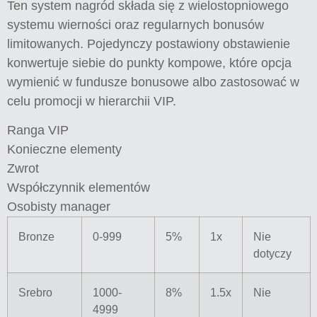
Ten system nagród składa się z wielostopniowego
systemu wierności oraz regularnych bonusów
limitowanych. Pojedynczy postawiony obstawienie
konwertuje siebie do punkty kompowe, które opcja
wymienić w fundusze bonusowe albo zastosować w
celu promocji w hierarchii VIP.
Ranga VIP
Konieczne elementy
Zwrot
Współczynnik elementów
Osobisty manager
Bronze
0-999
5%
1x
Nie
dotyczy
Srebro
1000-
8%
1.5x
Nie
4999