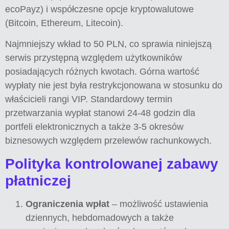
ecoPayz) i współczesne opcje kryptowalutowe
(Bitcoin, Ethereum, Litecoin).
Najmniejszy wkład to 50 PLN, co sprawia niniejszą
serwis przystępną względem użytkowników
posiadających różnych kwotach. Górna wartość
wypłaty nie jest była restrykcjonowana w stosunku do
właścicieli rangi VIP. Standardowy termin
przetwarzania wypłat stanowi 24-48 godzin dla
portfeli elektronicznych a także 3-5 okresów
biznesowych względem przelewów rachunkowych.
Polityka kontrolowanej zabawy
płatniczej
Ograniczenia wpłat
– możliwość ustawienia
dziennych, hebdomadowych a także