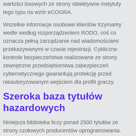
wartości losowych ze strony obiektywne instytuty
tego typu na wzór eCOGRA.
Wszelkie informacje osobowe klientów trzymamy
wedle według rozporządzeniem RODO, coś co
oznacza pełną zarządzanie nad wiadomościami
przekazywanymi w czasie rejestracji. Cykliczne
kontrole bezpieczeństwa realizowane ze strony
zewnętrzne przedsiębiorstwa zabezpieczeń
cybernetycznego gwarantują protekcję przed
nieautoryzowanym wejściem dla profili graczy.
Szeroka baza tytułów
hazardowych
Niniejsza biblioteka liczy ponad 2500 tytułów ze
strony czołowych producentów oprogramowania.