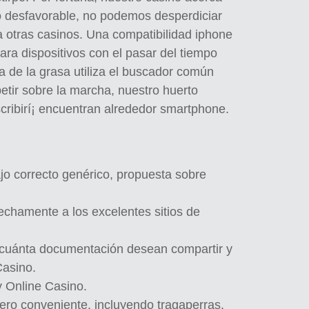
o desfavorable, no podemos desperdiciar
 a otras casinos. Una compatibilidad iphone
ara dispositivos con el pasar del tiempo
a de la grasa utiliza el buscador común
etir sobre la marcha, nuestro huerto
cribirí¡ encuentran alrededor smartphone.
o correcto genérico, propuesta sobre
echamente a los excelentes sitios de
r cuánta documentación desean compartir y
Casino.
y Online Casino.
ero conveniente, incluyendo tragaperras,