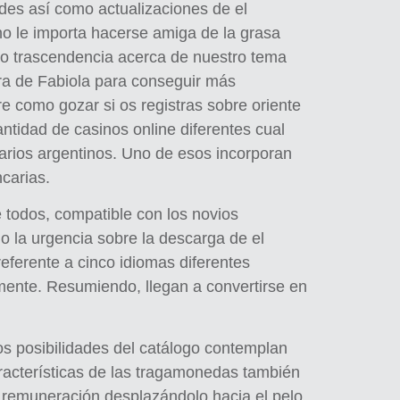
es así­ como actualizaciones de el
 no le importa hacerse amiga de la grasa
elo trascendencia acerca de nuestro tema
ora de Fabiola para conseguir más
 como gozar si os registras sobre oriente
ntidad de casinos online diferentes cual
rios argentinos. Uno de esos incorporan
carias.
 todos, compatible con los novios
o la urgencia sobre la descarga de el
referente a cinco idiomas diferentes
ente. Resumiendo, llegan a convertirse en
s posibilidades del catálogo contemplan
racterísticas de las tragamonedas también
e remuneración desplazándolo hacia el pelo