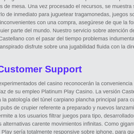
os de mesa. Una vez procesado el recursos, se muestra s
arlo de inmediato para juguetear tragamonedas, juegos s
inconvenientes con una compra, asegúrese de que la fo
uier parte del mundo. Nuestro servicio sobre atención d
 Castellano con el pasar del tiempo problemas indumentar
nspirado disfrute sobre una jugabilidad fluida con la di
 Customer Support
experimentados del casino reconocerán la conveniencia 
rfaz de su empleo Platinum Play Casino. La versión Cast
 la patologí­a del túnel carpiano plancha principal para 
pubs de crupier referente a preparado y nuevos lanzam
rmite a los usuarios filtrar juegos para tipo, desarrolla
as alternativas carente movimientos infinitas. Como gigan
Play serí­a totalmente responsive sobre iphone, para qu