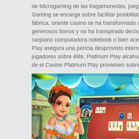
de Microgaming de las tragamonedas, juego
Gaming se encarga sobre facilitar posibili
fábrica, oriente casino se ha transformado 
generosos bonos y no ha transpirado decisió
carpiano computadora notebook o bien acerc
Play asegura una pericia desprovisto inter
jugadores sobre élite, Platinum Play alcah
de el Casino Platinum Play provienen sobr