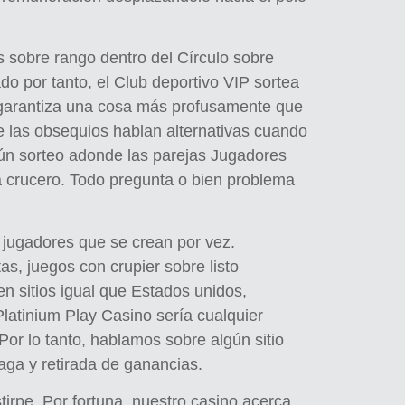
 sobre rango dentro del Círculo sobre
o por tanto, el Club deportivo VIP sortea
 garantiza una cosa más profusamente que
e las obsequios hablan alternativas cuando
lgún sorteo adonde las parejas Jugadores
 a crucero. Todo pregunta o bien problema
s jugadores que se crean por vez.
s, juegos con crupier sobre listo
en sitios igual que Estados unidos,
Platinium Play Casino serí­a cualquier
or lo tanto, hablamos sobre algún sitio
aga y retirada de ganancias.
tirpe. Por fortuna, nuestro casino acerca