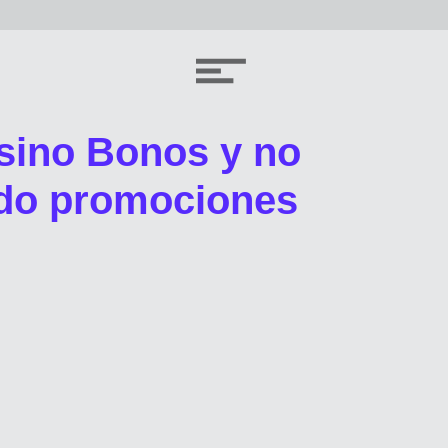
asino Bonos y no
rado promociones