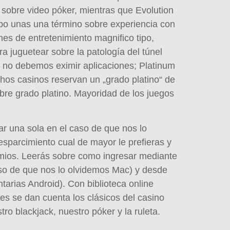
sobre video póker, mientras que Evolution
mpo unas una término sobre experiencia con
nes de entretenimiento magnifico tipo,
 juguetear sobre la patologí­a del túnel
e, no debemos eximir aplicaciones; Platinum
chos casinos reservan un „grado platino“ de
bre grado platino. Mayoridad de los juegos
ar una sola en el caso de que nos lo
esparcimiento cual de mayor le prefieras y
mios. Leerás sobre como ingresar mediante
aso de que nos lo olvidemos Mac) y desde
arias Android). Con biblioteca online
ces se dan cuenta los clásicos del casino
o blackjack, nuestro póker y la ruleta.