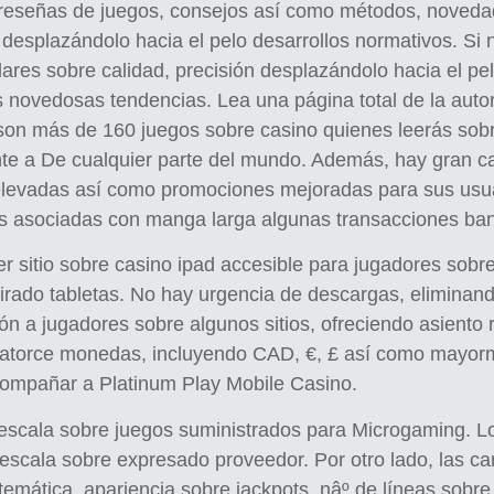
reseñas de juegos, consejos así­ como métodos, novedad
 desplazándolo hacia el pelo desarrollos normativos. Si
dares sobre calidad, precisión desplazándolo hacia el p
ales novedosas tendencias.
Lea una página total de la aut
son más de 160 juegos sobre casino quienes leerás sobre
ente a De cualquier parte del mundo. Además, hay gran ca
levadas así­ como promociones mejoradas para sus usua
as asociadas con manga larga algunas transacciones ban
r sitio sobre casino ipad accesible para jugadores sobre
irado tabletas. No hay urgencia de descargas, eliminand
ión a jugadores sobre algunos sitios, ofreciendo asiento 
atorce monedas, incluyendo CAD, €, £ así­ como mayorm
acompañar a Platinum Play Mobile Casino.
escala sobre juegos suministrados para Microgaming. Lo
escala sobre expresado proveedor. Por otro lado, las ca
emática, apariencia sobre jackpots, nâº de líneas sobr