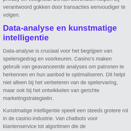
verantwoord gokken door transacties eenvoudiger te
volgen.
Data-analyse en kunstmatige
intelligentie
Data-analyse is cruciaal voor het begrijpen van
spelersgedrag en voorkeuren. Casino’s maken
gebruik van geavanceerde analyses om patronen te
herkennen en hun aanbod te optimaliseren. Dit helpt
niet alleen bij het verbeteren van de spelervaring,
maar ook bij het ontwikkelen van gerichte
marketingstrategieën.
Kunstmatige intelligentie speelt een steeds grotere rol
in de casino-industrie. Van chatbots voor
klantenservice tot algoritmen die de