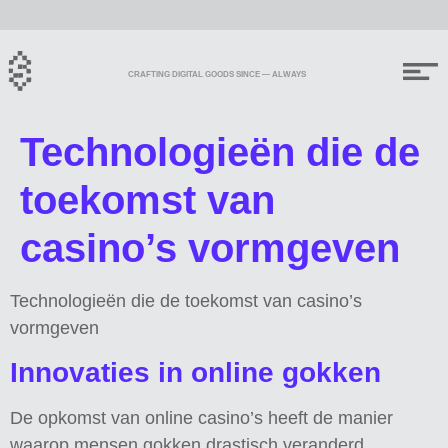
CRAFTING DIGITAL GOODS SINCE — ALWAYS
Technologieën die de
toekomst van
casino’s vormgeven
Technologieën die de toekomst van casino’s
vormgeven
Innovaties in online gokken
De opkomst van online casino’s heeft de manier
waarop mensen gokken drastisch veranderd.