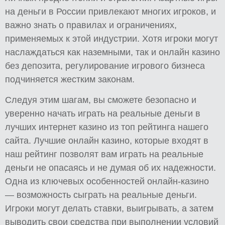
на деньги в России привлекают многих игроков, и
важно знать о правилах и ограничениях,
применяемых к этой индустрии. Хотя игроки могут
наслаждаться как наземными, так и онлайн казино
без депозита, регулирование игрового бизнеса
подчиняется жестким законам.
Следуя этим шагам, вы сможете безопасно и
уверенно начать играть на реальные деньги в
лучших интернет казино из топ рейтинга нашего
сайта. Лучшие онлайн казино, которые входят в
наш рейтинг позволят вам играть на реальные
деньги не опасаясь и не думая об их надежности.
Одна из ключевых особенностей онлайн-казино
— возможность сыграть на реальные деньги.
Игроки могут делать ставки, выигрывать, а затем
выводить свои средства при выполнении условий