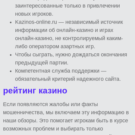
заинтересованные только в привлечении
новых игроков.
Kazinos-online.ru — независимый источник
информации об онлайн-казино и играх
онлайн-казино, не контролируемый каким-
либо оператором азартных игр.
Чтобы сыграть, нужно дождаться окончания
предыдущей партии.
Компетентная служба поддержки —
обязательный критерий надежного сайта.
рейтинг казино
Если появляются жалобы или факты
мошенничества, мы включаем эту информацию в
наши обзоры. Это помогает игрокам быть в курсе
возможных проблем и выбирать только