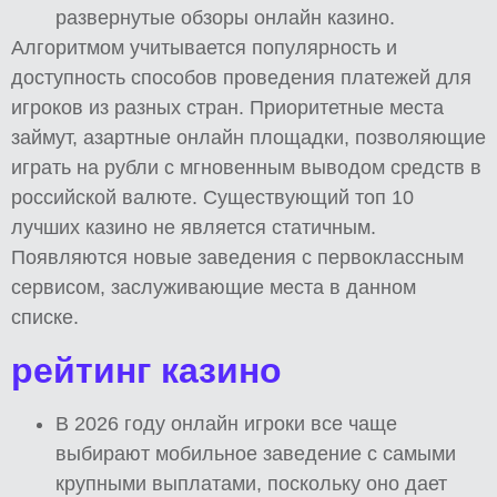
развернутые обзоры онлайн казино.
Алгоритмом учитывается популярность и
доступность способов проведения платежей для
игроков из разных стран. Приоритетные места
займут, азартные онлайн площадки, позволяющие
играть на рубли с мгновенным выводом средств в
российской валюте. Существующий топ 10
лучших казино не является статичным.
Появляются новые заведения с первоклассным
сервисом, заслуживающие места в данном
списке.
рейтинг казино
В 2026 году онлайн игроки все чаще
выбирают мобильное заведение с самыми
крупными выплатами, поскольку оно дает