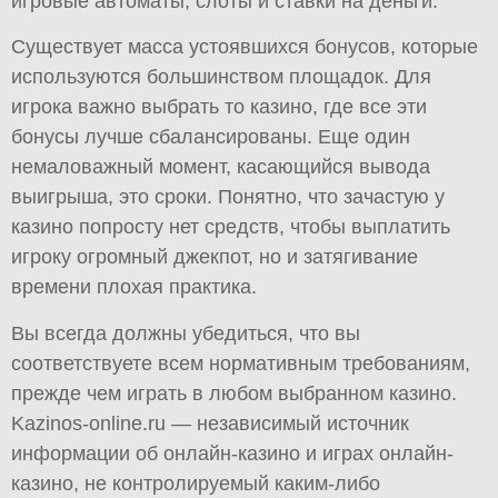
игровые автоматы, слоты и ставки на деньги.
Существует масса устоявшихся бонусов, которые
используются большинством площадок. Для
игрока важно выбрать то казино, где все эти
бонусы лучше сбалансированы. Еще один
немаловажный момент, касающийся вывода
выигрыша, это сроки. Понятно, что зачастую у
казино попросту нет средств, чтобы выплатить
игроку огромный джекпот, но и затягивание
времени плохая практика.
Вы всегда должны убедиться, что вы
соответствуете всем нормативным требованиям,
прежде чем играть в любом выбранном казино.
Kazinos-online.ru — независимый источник
информации об онлайн-казино и играх онлайн-
казино, не контролируемый каким-либо