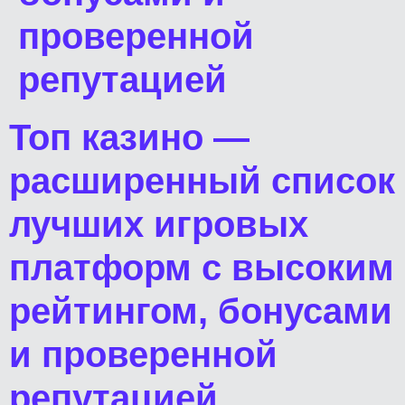
проверенной
репутацией
Топ казино —
расширенный список
лучших игровых
платформ с высоким
рейтингом, бонусами
и проверенной
репутацией