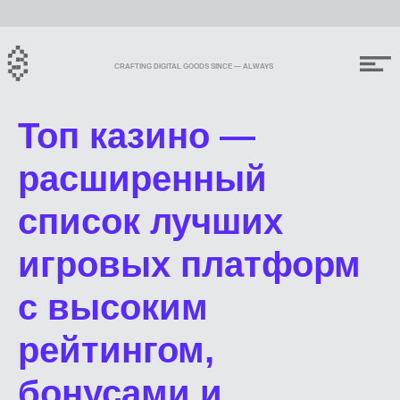
CRAFTING DIGITAL GOODS SINCE — ALWAYS
Топ казино —
расширенный
список лучших
игровых платформ
с высоким
рейтингом,
бонусами и