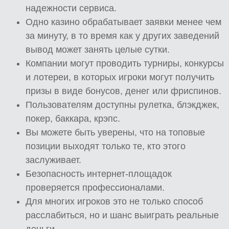
надежности сервиса.
Одно казино обрабатывает заявки менее чем
за минуту, в то время как у других заведений
вывод может занять целые сутки.
Компании могут проводить турниры, конкурсы
и лотереи, в которых игроки могут получить
призы в виде бонусов, денег или фриспинов.
Пользователям доступны рулетка, блэкджек,
покер, баккара, крэпс.
Вы можете быть уверены, что на топовые
позиции выходят только те, кто этого
заслуживает.
Безопасность интернет-площадок
проверяется профессионалами.
Для многих игроков это не только способ
расслабиться, но и шанс выиграть реальные