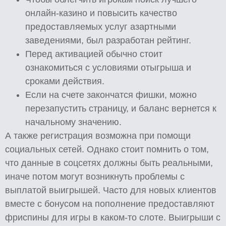
онлайн-казино и повысить качество
предоставляемых услуг азартными
заведениями, был разработан рейтинг.
Перед активацией обычно стоит
ознакомиться с условиями отыгрыша и
сроками действия.
Если на счете закончатся фишки, можно
перезапустить страницу, и баланс вернется к
начальному значению.
А также регистрация возможна при помощи
социальных сетей. Однако стоит помнить о том,
что данные в соцсетях должны быть реальными,
иначе потом могут возникнуть проблемы с
выплатой выигрышей. Часто для новых клиентов
вместе с бонусом на пополнение предоставляют
фриспины для игры в каком-то слоте. Выигрыши с