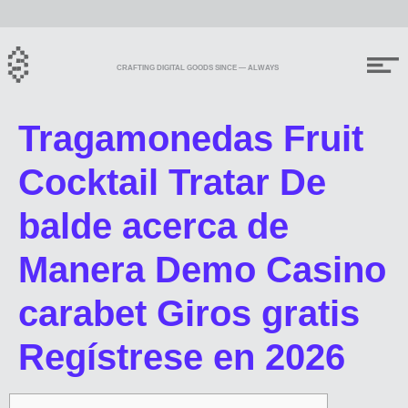
CRAFTING DIGITAL GOODS SINCE — ALWAYS
Tragamonedas Fruit
Cocktail Tratar De
balde acerca de
Manera Demo Casino
carabet Giros gratis
Regístrese en 2026