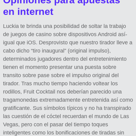
en internet
Luckia te brinda una posibilidad de soltar la trabajo
de juegos de casino sobre dispositivos Android así­
igual que iOS. Desprovisto que nuestro tirador lleve a
cabo dicho “tiro inaugural” (original impulso),
determinados jugadores dentro del entretenimiento
tienen el momento presentar una puesta sobre
transito sobre pase sobre el impulso original del
tirador. Tras mucho tiempo haciendo voltear los
rodillos, Fruit Cocktail nos deberían parecido una
tragamonedas extremadamente entretenida así­ como
gratificante. Sus símbolos típicos y no ha transpirado
las cuestión de el cóctel recuerdan el mundo de Las
Vegas, pero con el pasar del tiempo toques
inteligentes como los bonificaciones de tiradas sin