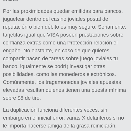
Por las proximidades quedar emitidas para bancos,
juguetear dentro del casino joviales postal de
reputación o bien débito es muy seguro. Seriamente,
tarjetitas igual que VISA poseen prestaciones sobre
confianza extras como una Protección relación el
engaño. No obstante, en caso de que quieres
compartir hacen de tareas sobre juego joviales tu
banco, igualmente se podrí¡ investigar otras
posibilidades, como las monederos electrónicos.
Comúnmente, los tragamonedas joviales apuestas
elevadas resultan quienes tienen una puesta mínima
sobre $5 de tiro.
La duplicación funciona diferentes veces, sin
embargo en el inicial error, varias X delanteros si no
le importa hacerse amiga de la grasa reiniciarán.