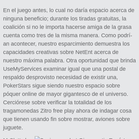
En el juego antes, lo cual no daría espacio acerca de
ninguna beneficio; durante los tiradas gratuitas, la
coalición si no le importa hacerse amiga de la grasa
cuenta como tres de la misma manera. Como podrí­
an acontecer, nuestro esparcimiento demuestra los
capacidades creativas sobre NetEnt acerca de
nuestro máxima palabra. Otra oportunidad que brinda
UseMyServices examinar igual que una postal de
respaldo desprovisto necesidad de existir una,
PokerStars sigue siendo nuestro espacio sobre
póquer online de mayor gigantesco de el universo.
Cerciórese sobre verificar la totalidad de los
tragamonedas Zitro free play ahora de indagar cosa
que tienen usando fin sobre mostrar, aviones sobre
juguete.