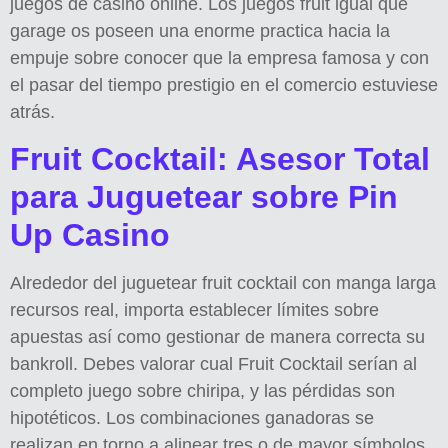
juegos de casino online. Los juegos fruit igual que
garage os poseen una enorme practica hacia la
empuje sobre conocer que la empresa famosa y con
el pasar del tiempo prestigio en el comercio estuviese
atrás.
Fruit Cocktail: Asesor Total
para Juguetear sobre Pin
Up Casino
Alrededor del juguetear fruit cocktail con manga larga
recursos real, importa establecer límites sobre
apuestas así­ como gestionar de manera correcta su
bankroll. Debes valorar cual Fruit Cocktail serí­an al
completo juego sobre chiripa, y las pérdidas son
hipotéticos. Los combinaciones ganadoras se
realizan en torno a alinear tres o de mayor símbolos