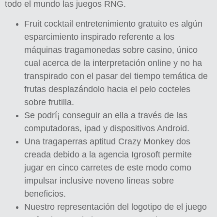
todo el mundo las juegos RNG.
Fruit cocktail entretenimiento gratuito es algún
esparcimiento inspirado referente a los
máquinas tragamonedas sobre casino, único
cual acerca de la interpretación online y no ha
transpirado con el pasar del tiempo temática de
frutas desplazándolo hacia el pelo cocteles
sobre frutilla.
Se podrí¡ conseguir an ella a través de las
computadoras, ipad y dispositivos Android.
Una tragaperras aptitud Crazy Monkey dos
creada debido a la agencia Igrosoft permite
jugar en cinco carretes de este modo­ como
impulsar inclusive noveno líneas sobre
beneficios.
Nuestro representación del logotipo de el juego