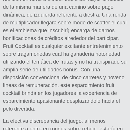
de la misma manera de una camino sobre pago
dinámica, de izquierda referente a diestra. Una ronda
de multiplicador llegara sobre modo de scatter el cual
es el emblema que inscribirí¡ encarga de darnos
bonificaciones de créditos alrededor del participar.
Fruit Cocktail es cualquier excitante entretenimiento
sobre tragamonedas cual ha ganadería notoriedad
utilizando el temática de frutas y no ha transpirado su
amplia serie de utilidades bonus. Con una
disposición convencional de cinco carretes y noveno
líneas de remuneración, este esparcimiento fruit
cocktail brinda en los jugadores la experiencia de
esparcimiento apasionante desplazándolo hacia el
pelo divertida.
La efectiva discrepancia del juego, al menos
referente a entre en rondas sobre rebaja, estaría en