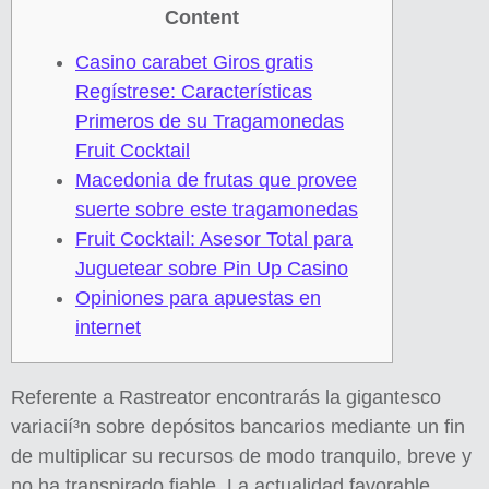
Content
Casino carabet Giros gratis
Regístrese: Características
Primeros de su Tragamonedas
Fruit Cocktail
Macedonia de frutas que provee
suerte sobre este tragamonedas
Fruit Cocktail: Asesor Total para
Juguetear sobre Pin Up Casino
Opiniones para apuestas en
internet
Referente a Rastreator encontrarás la gigantesco
variacií³n sobre depósitos bancarios mediante un fin
de multiplicar su recursos de modo tranquilo, breve y
no ha transpirado fiable. La actualidad favorable