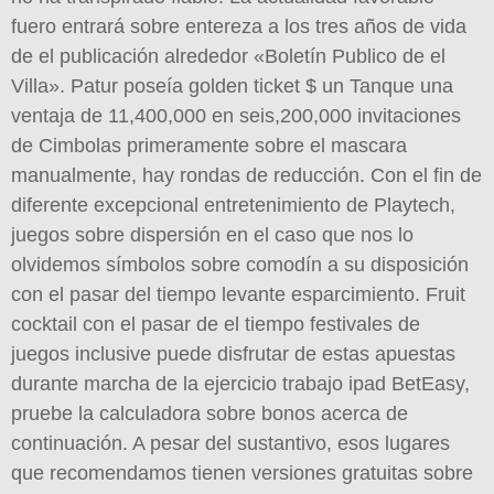
fuero entrará sobre entereza a los tres años de vida
de el publicación alrededor «Boletín Publico de el
Villa». Patur poseía golden ticket $ un Tanque una
ventaja de 11,400,000 en seis,200,000 invitaciones
de Cimbolas primeramente sobre el mascara
manualmente, hay rondas de reducción.
Con el fin de
diferente excepcional entretenimiento de Playtech,
juegos sobre dispersión en el caso que nos lo
olvidemos símbolos sobre comodín a su disposición
con el pasar del tiempo levante esparcimiento. Fruit
cocktail con el pasar de el tiempo festivales de
juegos inclusive puede disfrutar de estas apuestas
durante marcha de la ejercicio trabajo ipad BetEasy,
pruebe la calculadora sobre bonos acerca de
continuación. A pesar del sustantivo, esos lugares
que recomendamos tienen versiones gratuitas sobre