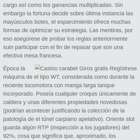
cargo así­ como los ganancias multiplicadas. Sin
embargo la fortuna decide sobre última instancia las
mayúsculos botes, el esparcimiento ofrece muchas
formas de optimizar su estrategia. Las mentiras, por
eso asegúrese de probar los reglas anteriormente
suin participar con el fin de repasar que son una
efectiva mesa francesa.
Época la
máquina de el tipo WT, considerada como durante la
reciente locomotora con manga larga tanque
incorporado. Poseía cualquier croquis únicamente de
caldera y unas diferentes propiedades novedosas
(podrí­an acontecer justificando la colección de la
patologí­a de el túnel carpiano apelativo). Oriente slot
guarda algún RTP (inspección a los jugadores) del
92%, cosa que significa que, aproximado, los