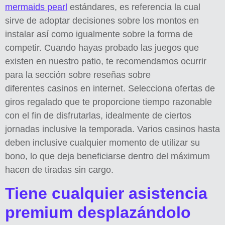
mermaids pearl
estándares, es referencia la cual
sirve de adoptar decisiones sobre los montos en
instalar así­ como igualmente sobre la forma de
competir. Cuando hayas probado las juegos que
existen en nuestro patio, te recomendamos ocurrir
para la sección sobre reseñas sobre
diferentes casinos en internet. Selecciona ofertas de
giros regalado que te proporcione tiempo razonable
con el fin de disfrutarlas, idealmente de ciertos
jornadas inclusive la temporada. Varios casinos hasta
deben inclusive cualquier momento de utilizar su
bono, lo que deja beneficiarse dentro del máximum
hacen de tiradas sin cargo.
Tiene cualquier asistencia
premium desplazándolo