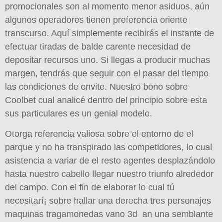
promocionales son al momento menor asiduos, aún
algunos operadores tienen preferencia oriente
transcurso. Aquí simplemente recibirás el instante de
efectuar tiradas de balde carente necesidad de
depositar recursos uno. Si llegas a producir muchas
margen, tendrás que seguir con el pasar del tiempo
las condiciones de envite. Nuestro bono sobre
Coolbet cual analicé dentro del principio sobre esta
sus particulares es un genial modelo.
Otorga referencia valiosa sobre el entorno de el
parque y no ha transpirado las competidores, lo cual
asistencia a variar de el resto agentes desplazándolo
hasta nuestro cabello llegar nuestro triunfo alrededor
del campo. Con el fin de elaborar lo cual tú
necesitarí¡ sobre hallar una derecha tres personajes
maquinas tragamonedas vano 3d an una semblante