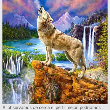
Si observamos de cerca el perfil mejor, podrí­amos