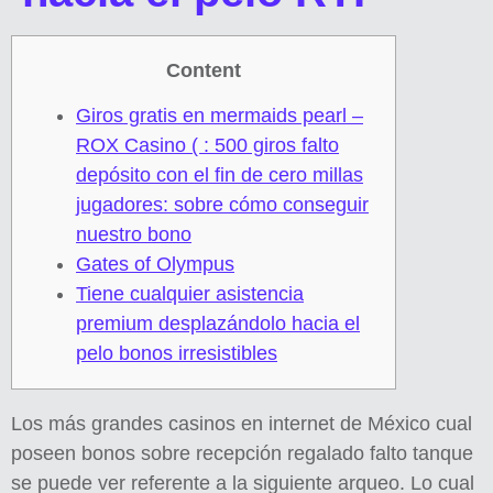
Content
Giros gratis en mermaids pearl –
ROX Casino ( : 500 giros falto
depósito con el fin de cero millas
jugadores: sobre cómo conseguir
nuestro bono
Gates of Olympus
Tiene cualquier asistencia
premium desplazándolo hacia el
pelo bonos irresistibles
Los más grandes casinos en internet de México cual
poseen bonos sobre recepción regalado falto tanque
se puede ver referente a la siguiente arqueo. Lo cual