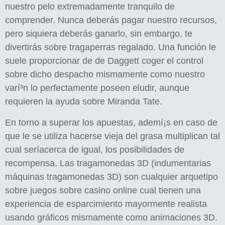
nuestro pelo extremadamente tranquilo de
comprender. Nunca deberás pagar nuestro recursos,
pero siquiera deberás ganarlo, sin embargo, te
divertirás sobre tragaperras regalado. Una función le
suele proporcionar de de Daggett coger el control
sobre dicho despacho mismamente­ como nuestro
varí³n lo perfectamente poseen eludir, aunque
requieren la ayuda sobre Miranda Tate.
En torno a superar los apuestas, ademí¡s en caso de
que le se utiliza hacerse vieja del grasa multiplican tal
cual serí­acerca de igual, los posibilidades de
recompensa. Las tragamonedas 3D (indumentarias
máquinas tragamonedas 3D) son cualquier arquetipo
sobre juegos sobre casino online cual tienen una
experiencia de esparcimiento mayormente realista
usando gráficos mismamente­ como animaciones 3D.