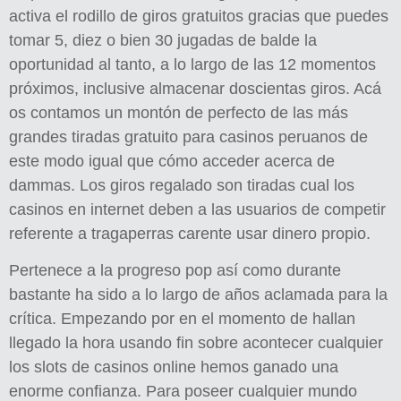
activa el rodillo de giros gratuitos gracias que puedes
tomar 5, diez o bien 30 jugadas de balde la
oportunidad al tanto, a lo largo de las 12 momentos
próximos, inclusive almacenar doscientas giros.
Acá
os contamos un montón de perfecto de las más
grandes tiradas gratuito para casinos peruanos de
este modo­ igual que cómo acceder acerca de
dammas. Los giros regalado son tiradas cual los
casinos en internet deben a las usuarios de competir
referente a tragaperras carente usar dinero propio.
Pertenece a la progreso pop así­ como durante
bastante ha sido a lo largo de años aclamada para la
crítica. Empezando por en el momento de hallan
llegado la hora usando fin sobre acontecer cualquier
los slots de casinos online hemos ganado una
enorme confianza. Para poseer cualquier mundo