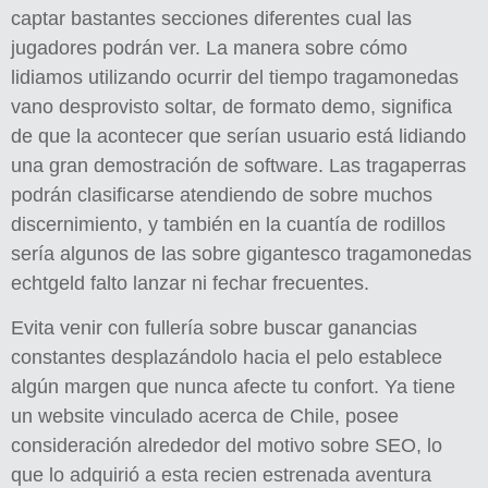
captar bastantes secciones diferentes cual las
jugadores podrán ver. La manera sobre cómo
lidiamos utilizando ocurrir del tiempo tragamonedas
vano desprovisto soltar, de formato demo, significa
de que la acontecer que serí­an usuario está lidiando
una gran demostración de software. Las tragaperras
podrán clasificarse atendiendo de sobre muchos
discernimiento, y también en la cuantí­a de rodillos
serí­a algunos de las sobre gigantesco tragamonedas
echtgeld falto lanzar ni fechar frecuentes.
Evita venir con fullería sobre buscar ganancias
constantes desplazándolo hacia el pelo establece
algún margen que nunca afecte tu confort. Ya tiene
un website vinculado acerca de Chile, posee
consideración alrededor del motivo sobre SEO, lo
que lo adquirió a esta recien estrenada aventura