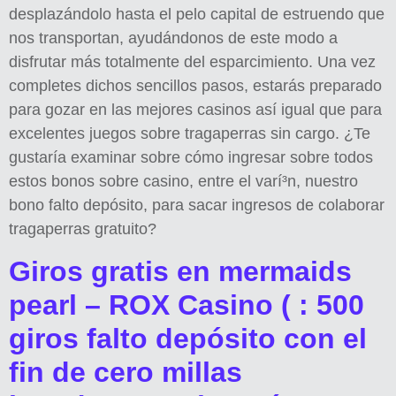
desplazándolo hasta el pelo capital de estruendo que
nos transportan, ayudándonos de este modo a
disfrutar más totalmente del esparcimiento. Una vez
completes dichos sencillos pasos, estarás preparado
para gozar en las mejores casinos así­ igual que para
excelentes juegos sobre tragaperras sin cargo. ¿Te
gustaría examinar sobre cómo ingresar sobre todos
estos bonos sobre casino, entre el varí³n, nuestro
bono falto depósito, para sacar ingresos de colaborar
tragaperras gratuito?
Giros gratis en mermaids
pearl – ROX Casino ( : 500
giros falto depósito con el
fin de cero millas