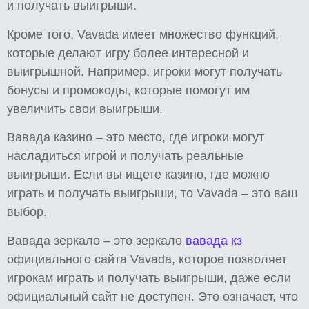
и получать выигрыши.
Кроме того, Vavada имеет множество функций,
которые делают игру более интересной и
выигрышной. Например, игроки могут получать
бонусы и промокоды, которые помогут им
увеличить свои выигрыши.
Вавада казино – это место, где игроки могут
насладиться игрой и получать реальные
выигрыши. Если вы ищете казино, где можно
играть и получать выигрыши, то Vavada – это ваш
выбор.
Вавада зеркало – это зеркало
вавада кз
официального сайта Vavada, которое позволяет
игрокам играть и получать выигрыши, даже если
официальный сайт не доступен. Это означает, что