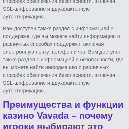
способах обеспечения безопасности, включая
SSL-шифрование и двухфакторную
аутентификацию.
Вам доступен также раздел с информацией о
поддержке, где вы можете найти информацию о
различных способах поддержки, включая
электронную почту, телефон и чат. Вам доступен
также раздел с информацией о безопасности, где
вы можете найти информацию о различных
способах обеспечения безопасности, включая
SSL-шифрование и двухфакторную
аутентификацию.
Преимущества и функции
казино Vavada – почему
игроки выбирают это