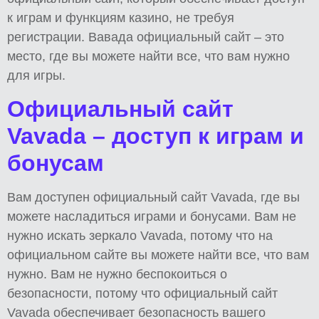
к играм и функциям казино, не требуя
регистрации. Вавада официальный сайт – это
место, где вы можете найти все, что вам нужно
для игры.
Официальный сайт
Vavada – доступ к играм и
бонусам
Вам доступен официальный сайт Vavada, где вы
можете насладиться играми и бонусами. Вам не
нужно искать зеркало Vavada, потому что на
официальном сайте вы можете найти все, что вам
нужно. Вам не нужно беспокоиться о
безопасности, потому что официальный сайт
Vavada обеспечивает безопасность вашего