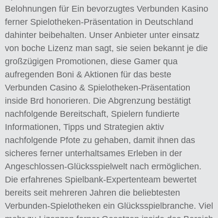
Belohnungen für Ein bevorzugtes Verbunden Kasino
ferner Spielotheken-Präsentation in Deutschland
dahinter beibehalten. Unser Anbieter unter einsatz
von boche Lizenz man sagt, sie seien bekannt je die
großzügigen Promotionen, diese Gamer qua
aufregenden Boni & Aktionen für das beste
Verbunden Casino & Spielotheken-Präsentation
inside Brd honorieren. Die Abgrenzung bestätigt
nachfolgende Bereitschaft, Spielern fundierte
Informationen, Tipps und Strategien aktiv
nachfolgende Pfote zu gehaben, damit ihnen das
sicheres ferner unterhaltsames Erleben in der
Angeschlossen-Glücksspielwelt nach ermöglichen.
Die erfahrenes Spielbank-Expertenteam bewertet
bereits seit mehreren Jahren die beliebtesten
Verbunden-Spielotheken ein Glücksspielbranche. Viel