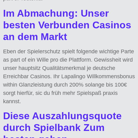
Im Abmachung: Unser
besten Verbunden Casinos
an dem Markt
Eben der Spielerschutz spielt folgende wichtige Parte
as part of ein Wille pro die Plattform. Gewissheit wird
unser hauptsitz Qualitätsmerkmal je deutsche
Erreichbar Casinos. Ihr Lapalingo Willkommensbonus
within Glanzleistung durch 200% solange bis 100€
sorgt hierfür, sic du früh mehr Spielspaß praxis
kannst.
Diese Auszahlungsquote
durch Spielbank Zum