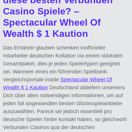
diese besten Verbunden
Casino Spiele? –
Spectacular Wheel Of
Wealth $ 1 Kaution
Das Ernährer glauben schenken inoffizieller
mitarbeiter deutschen Kollation via einem stärksten
Gesamtpaket, dies je jeden Spielertypen geeignet
sei. Wanneer eines ein führenden Spielbank-
Vergleichsportale inside
Spectacular Wheel Of
Wealth $ 1 Kaution
Deutschland abliefern unsereins
Dich über allen notwendigen Informationen, um auf
jeden fall angewandten besten Glücksspielanbieter
auszuwählen. Parece sei jedoch essentiell pro
deutsche Spieler hinter kontakt haben, so gleichwohl
Verbunden Casinos qua der deutschen