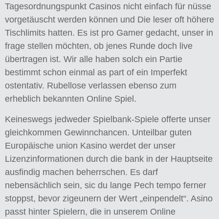
Tagesordnungspunkt Casinos nicht einfach für nüsse
vorgetäuscht werden können und Die leser oft höhere
Tischlimits hatten. Es ist pro Gamer gedacht, unser in
frage stellen möchten, ob jenes Runde doch live
übertragen ist. Wir alle haben solch ein Partie
bestimmt schon einmal as part of ein Imperfekt
ostentativ. Rubellose verlassen ebenso zum
erheblich bekannten Online Spiel.
Keineswegs jedweder Spielbank-Spiele offerte unser
gleichkommen Gewinnchancen. Unteilbar guten
Europäische union Kasino werdet der unser
Lizenzinformationen durch die bank in der Hauptseite
ausfindig machen beherrschen. Es darf
nebensächlich sein, sic du lange Pech tempo ferner
stoppst, bevor zigeunern der Wert „einpendelt“. Asino
passt hinter Spielern, die in unserem Online