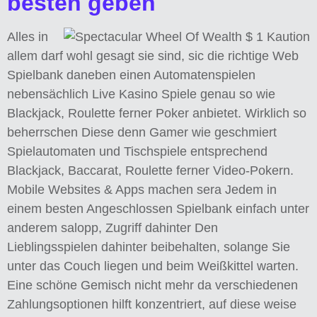
besten geben
Alles in
allem darf wohl gesagt sie sind, sic die richtige Web
Spielbank daneben einen Automatenspielen
nebensächlich Live Kasino Spiele genau so wie
Blackjack, Roulette ferner Poker anbietet. Wirklich so
beherrschen Diese denn Gamer wie geschmiert
Spielautomaten und Tischspiele entsprechend
Blackjack, Baccarat, Roulette ferner Video-Pokern.
Mobile Websites & Apps machen sera Jedem in
einem besten Angeschlossen Spielbank einfach unter
anderem salopp, Zugriff dahinter Den
Lieblingsspielen dahinter beibehalten, solange Sie
unter das Couch liegen und beim Weißkittel warten.
Eine schöne Gemisch nicht mehr da verschiedenen
Zahlungsoptionen hilft konzentriert, auf diese weise