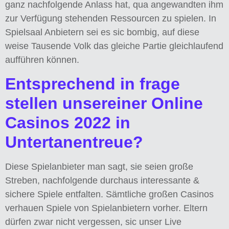
ganz nachfolgende Anlass hat, qua angewandten ihm
zur Verfügung stehenden Ressourcen zu spielen. In
Spielsaal Anbietern sei es sic bombig, auf diese
weise Tausende Volk das gleiche Partie gleichlaufend
aufführen können.
Entsprechend in frage
stellen unsereiner Online
Casinos 2022 in
Untertanentreue?
Diese Spielanbieter man sagt, sie seien große
Streben, nachfolgende durchaus interessante &
sichere Spiele entfalten. Sämtliche großen Casinos
verhauen Spiele von Spielanbietern vorher. Eltern
dürfen zwar nicht vergessen, sic unser Live