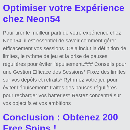
Optimiser votre Expérience
chez Neon54
Pour tirer le meilleur parti de votre expérience chez
Neon54, il est essentiel de savoir comment gérer
efficacement vos sessions. Cela inclut la définition de
limites, le rythme de jeu et la prise de pauses
régulières pour éviter l’épuisement.### Conseils pour
une Gestion Efficace des Sessions* Fixez des limites
sur vos dépôts et retraits* Rythmez votre jeu pour
éviter l’épuisement* Faites des pauses régulières
pour recharger vos batteries* Restez concentré sur
vos objectifs et vos ambitions
Conclusion : Obtenez 200
Free Spins !