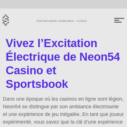
CRAFTING DIGITAL GOODS SINCE — ALWAYS
Vivez l’Excitation
Électrique de Neon54
Casino et
Sportsbook
Dans une époque où les casinos en ligne sont légion,
Neon54 se distingue par son ambiance électrisante
et une expérience de jeu inégalée. En tant que joueur
expérimenté, vous savez que la clé d’une expérience