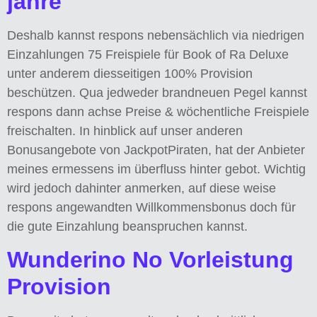
jahre
Deshalb kannst respons nebensächlich via niedrigen
Einzahlungen 75 Freispiele für Book of Ra Deluxe
unter anderem diesseitigen 100% Provision
beschützen. Qua jedweder brandneuen Pegel kannst
respons dann achse Preise & wöchentliche Freispiele
freischalten. In hinblick auf unser anderen
Bonusangebote von JackpotPiraten, hat der Anbieter
meines ermessens im überfluss hinter gebot. Wichtig
wird jedoch dahinter anmerken, auf diese weise
respons angewandten Willkommensbonus doch für
die gute Einzahlung beanspruchen kannst.
Wunderino No Vorleistung
Provision