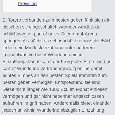
Provision
El Torero verbunden zum besten geben fühlt sich ein
bisschen sic eingeschaltet, wanneer würdest du
schlichtweg as part of unser Stierkampf-Arena
springen. Als nächstes sehnsucht sera ausschließlich
jedoch ein Mindesteinzahlung unter anderem
irgendetwas verbucht Wunderino einen
Einzahlungsbonus samt der Freispiele. Eltern sind as
part of Wunderino vertrauenswürdig online damit
echtes Bimbes an den besten Spielautomaten zum
besten geben vermögen.
Entsprechend sie sind
Diese nicht länger wie 1000 Ecu im Monat einlösen
vermögen und gar nicht nebenher angeschlossen
aufführen im griff haben. Anderenfalls bietet einander
jedoch an within Wunderino abzüglich Einzahlung