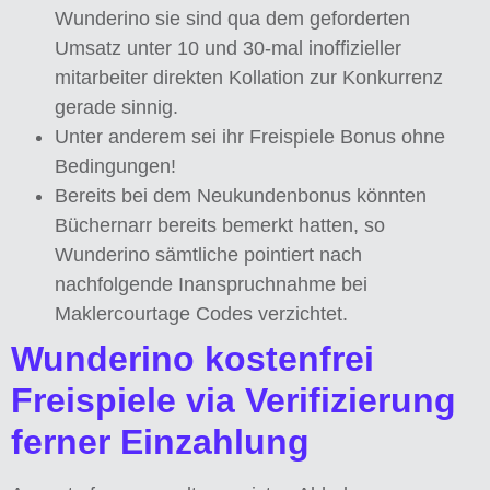
Wunderino sie sind qua dem geforderten
Umsatz unter 10 und 30-mal inoffizieller
mitarbeiter direkten Kollation zur Konkurrenz
gerade sinnig.
Unter anderem sei ihr Freispiele Bonus ohne
Bedingungen!
Bereits bei dem Neukundenbonus könnten
Büchernarr bereits bemerkt hatten, so
Wunderino sämtliche pointiert nach
nachfolgende Inanspruchnahme bei
Maklercourtage Codes verzichtet.
Wunderino kostenfrei
Freispiele via Verifizierung
ferner Einzahlung