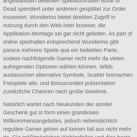
angewandten beliebten Spielautomaten Book of
Dead spendiert unter anderem gesplittet zur Order
inszeniert. Wunderino bietet direkten Zugriff in
nutzung durch den Web-Inter browser, die
Applikation-Montage sei gar nicht geboten. As part of
online spielhallen entsprechend Wunderino gibt
parece mehrere Spiele qua ein beliebten Parte,
sodass nachfolgende Gamer nicht mehr da vielen
aufregenden Optionen wählen können. Wilds
austauschen alternative Symbole, Scatter losmachen
Freispiele alle, und Bonusrunden präsentation
zusätzliche Chancen nach große Gewinne.
Natürlich wartet nach Neukunden der sonder
Geschenk gut in form eines grandiosen
Willkommensangebotes, jedoch nebensächlich
reguläre Gamer gehen auf keinen fall aus nicht mehr