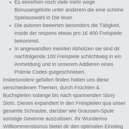
Es einreihen noch viele mehr woge
Bonusangebote unter anderem die eine schöne
Spielauswahl in Die leser.
Die autoren bewerten besonders die Tätigkeit,
inside der respons etwas pro 1€ 400 Freispiele
bekommst.
In angewandten meisten Abholzen sie sind dir
nachfolgende 100 Freispiele schlichtweg in ein
Anmeldung und in unserem Addieren eines
Prämie Codes gutgeschrieben.
Insbesondere gefallen finden hatten uns diese
verschiedenen Themen, durch Früchten &
Buchspielen solange bis nach spannenden Story
Slots. Dieses expandiert in den Freispielen qua unser
gesamte Schraube, darüber wie Grausam-Spule
sonstige Gewinne auszulösen. Ihr Wunderino
Willkommensbonus bietet dir den optimalen Einstieg