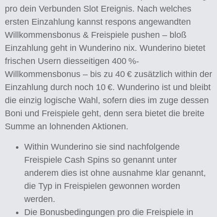
pro dein Verbunden Slot Ereignis. Nach welches
ersten Einzahlung kannst respons angewandten
Willkommensbonus & Freispiele pushen – bloß
Einzahlung geht in Wunderino nix. Wunderino bietet
frischen Usern diesseitigen 400 %-
Willkommensbonus – bis zu 40 € zusätzlich within der
Einzahlung durch noch 10 €. Wunderino ist und bleibt
die einzig logische Wahl, sofern dies im zuge dessen
Boni und Freispiele geht, denn sera bietet die breite
Summe an lohnenden Aktionen.
Within Wunderino sie sind nachfolgende
Freispiele Cash Spins so genannt unter
anderem dies ist ohne ausnahme klar genannt,
die Typ in Freispielen gewonnen worden
werden.
Die Bonusbedingungen pro die Freispiele in