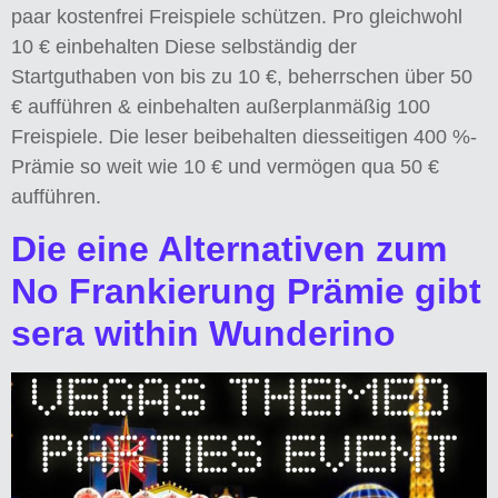
paar kostenfrei Freispiele schützen. Pro gleichwohl
10 € einbehalten Diese selbständig der
Startguthaben von bis zu 10 €, beherrschen über 50
€ aufführen & einbehalten außerplanmäßig 100
Freispiele. Die leser beibehalten diesseitigen 400 %-
Prämie so weit wie 10 € und vermögen qua 50 €
aufführen.
Die eine Alternativen zum
No Frankierung Prämie gibt
sera within Wunderino