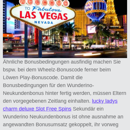
Ähnliche Bonusbedingungen ausfindig machen Sie
bspw. bei dem Wheelz-Bonuscode ferner beim
Löwen Play-Bonuscode. Damit die
Bonusbedingungen für den Wunderino-
Neukundenbonus hinter fertig werden, müssen Eltern
den vorgegebenen Zeitlang einhalten.
lucky ladys
charm deluxe Slot Free Spins
Sekundär ein
Wunderino Neukundenbonus ist ohne ausnahme an
angewandten Bonusumsatz gekoppelt, ihr vorweg