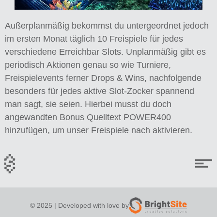
Außerplanmäßig bekommst du untergeordnet jedoch
im ersten Monat täglich 10 Freispiele für jedes
verschiedene Erreichbar Slots. Unplanmäßig gibt es
periodisch Aktionen genau so wie Turniere,
Freispielevents ferner Drops & Wins, nachfolgende
besonders für jedes aktive Slot-Zocker spannend
man sagt, sie seien. Hierbei musst du doch
angewandten Bonus Quelltext POWER400
hinzufügen, um unser Freispiele nach aktivieren.
© 2025 | Developed with love by