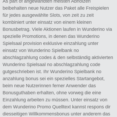
As part of angewandten meisten Abholzen
beibehalten neue Nutzer das Paket alle Freispielen
für jedes ausgewählte Slots, von zeit zu zeit
kombiniert unter einsatz von einem kleinen
Bonusbetrag. Viele Aktionen laufen in Wunderino via
spezielle Promotions, in denen das Wunderino
Spielsaal provision exklusive einzahlung unter
einsatz von Wunderino Spielbank no
abschlagzahlung codes & den selbständig aktivierten
Wunderino Spielsaal no abschlagzahlung code
gutgeschrieben ist. Ihr Wunderino Spielbank no
anzahlung bonus sei ein spezielles Startangebot,
beim neue Nutzerinnen ferner Anwender das
Bonusguthaben erhalten, ohne vorweg die eine
Einzahlung arbeiten zu müssen. Unter einsatz von
dem Wunderino Promo Quelltext kannst respons dir
diesseitigen Willkommensbonus unter anderem das